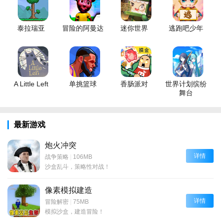
泰拉瑞亚
冒险的阿曼达
迷你世界
逃跑吧少年
A Little Left
单挑篮球
香肠派对
世界计划缤纷
舞台
最新游戏
炮火冲突
详情
战争策略
|
106MB
沙盒乱斗，策略性对战！
像素模拟建造
详情
冒险解密
|
75MB
模拟沙盒，建造冒险！