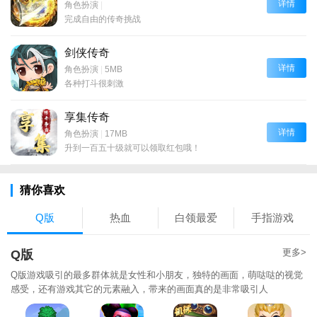
详情
角色扮演
|
完成自由的传奇挑战
剑侠传奇
详情
角色扮演
|
5MB
各种打斗很刺激
享集传奇
详情
角色扮演
|
17MB
升到一百五十级就可以领取红包哦！
猜你喜欢
Q版
热血
白领最爱
手指游戏
更多>
Q版
Q版游戏吸引的最多群体就是女性和小朋友，独特的画面，萌哒哒的视觉
感受，还有游戏其它的元素融入，带来的画面真的是非常吸引人