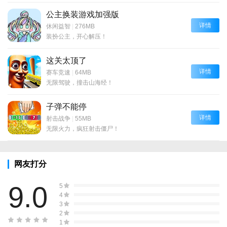
公主换装游戏加强版
详情
休闲益智
|
276MB
装扮公主，开心解压！
这关太顶了
详情
赛车竞速
|
64MB
无限驾驶，撞击山海经！
子弹不能停
详情
射击战争
|
55MB
无限火力，疯狂射击僵尸！
网友打分
9.0
5
4
3
2
1