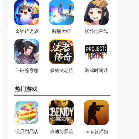
金铲铲之战
醒醒大虾
妖怪地平线
斗破苍穹怒
森林法老传
游戏时间计
火云岚
奇
划
热门游戏
宝贝甜品店
班迪与黑暗
csgo躲猫猫
复兴
模式