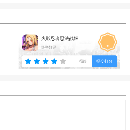
火影忍者忍法战姬
多半好评
很好
提交打分