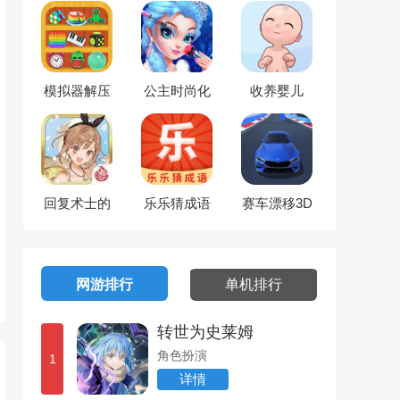
模拟器解压
公主时尚化
收养婴儿
合集
妆舞会
回复术士的
乐乐猜成语
赛车漂移3D
重启人生
网游排行
单机排行
转世为史莱姆
角色扮演
1
详情