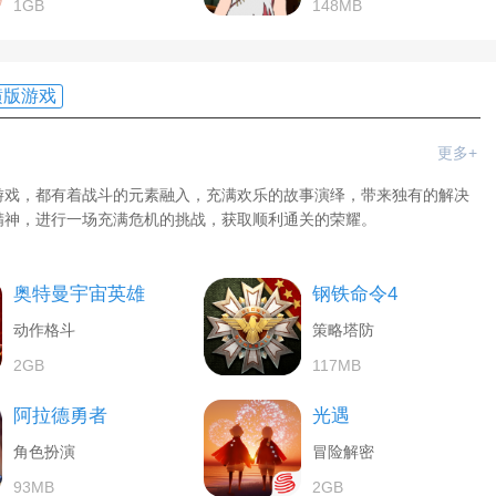
1GB
148MB
横版游戏
更多+
游戏，都有着战斗的元素融入，充满欢乐的故事演绎，带来独有的解决
精神，进行一场充满危机的挑战，获取顺利通关的荣耀。
奥特曼宇宙英雄
钢铁命令4
动作格斗
策略塔防
2GB
117MB
阿拉德勇者
光遇
角色扮演
冒险解密
93MB
2GB