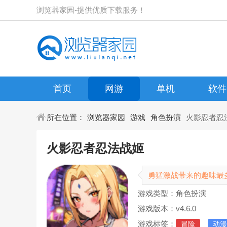
浏览器家园-提供优质下载服务！
首页
网游
单机
软件
所在位置：
浏览器家园
游戏
角色扮演
火影忍者忍
火影忍者忍法战姬
勇猛激战带来的趣味最
游戏类型：角色扮演
游戏版本：v4.6.0
游戏标签：
冒险
动漫