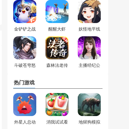
金铲铲之战
醒醒大虾
妖怪地平线
斗破苍穹怒
森林法老传
主播经纪公
火云岚
奇
司
热门游戏
外星人总动
消我试试看
地狱狗模拟
员
器