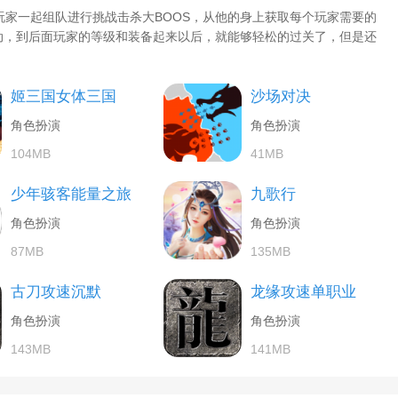
玩家一起组队进行挑战击杀大BOOS，从他的身上获取每个玩家需要的
动，到后面玩家的等级和装备起来以后，就能够轻松的过关了，但是还
姬三国女体三国
沙场对决
角色扮演
角色扮演
104MB
41MB
少年骇客能量之旅
九歌行
角色扮演
角色扮演
87MB
135MB
古刀攻速沉默
龙缘攻速单职业
角色扮演
角色扮演
143MB
141MB