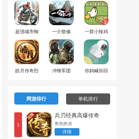
超强城市蜘
一介散修
一群小辣鸡
蛛人
皓月传奇烈
冲锋军团
你妈喊你回
焰天下
家
网游排行
单机排行
兵刃经典高爆传奇
角色扮演
1
详情