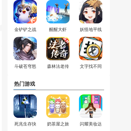
金铲铲之战
醒醒大虾
妖怪地平线
斗破苍穹怒
森林法老传
文字找不同
火云岚
奇
热门游戏
死兆生存抉
奶茶屋之旅
闪耀美妆达
择
人