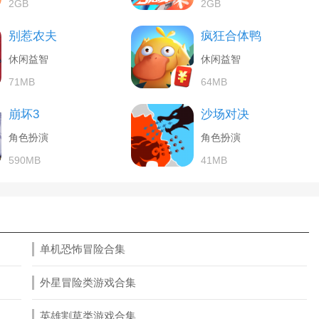
2GB
2GB
别惹农夫
疯狂合体鸭
休闲益智
休闲益智
71MB
64MB
崩坏3
沙场对决
角色扮演
角色扮演
590MB
41MB
单机恐怖冒险合集
外星冒险类游戏合集
英雄割草类游戏合集