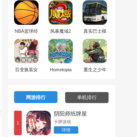
NBA篮球经
风暴魔域2
真实巴士模
理2024
拟驾驶
百变换装女
Hometopia
重生之少年
神
逆袭
网游排行
单机排行
阴阳师纸牌屋
卡牌游戏
1
详情