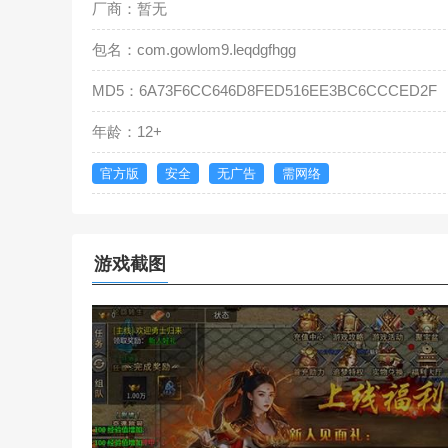
厂商：暂无
包名：com.gowlom9.leqdgfhgg
MD5：6A73F6CC646D8FED516EE3BC6CCCED2F
年龄：12+
官方版
安全
无广告
需网络
游戏截图