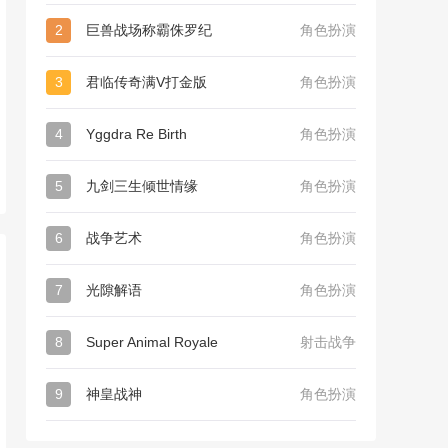
2
巨兽战场称霸侏罗纪
角色扮演
3
君临传奇满V打金版
角色扮演
4
Yggdra Re Birth
角色扮演
5
九剑三生倾世情缘
角色扮演
6
战争艺术
角色扮演
7
光隙解语
角色扮演
8
Super Animal Royale
射击战争
9
神皇战神
角色扮演