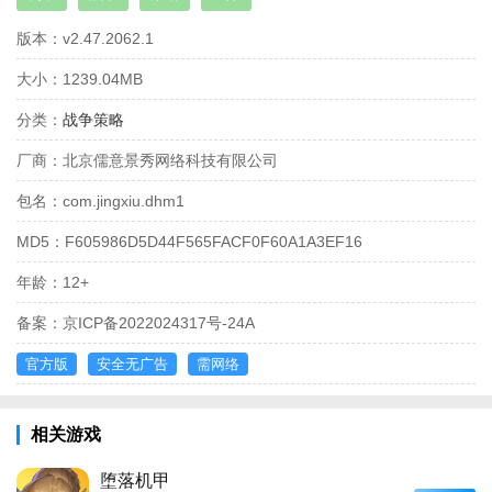
版本：
v2.47.2062.1
大小：
1239.04MB
分类：
战争策略
厂商：
北京儒意景秀网络科技有限公司
包名：
com.jingxiu.dhm1
MD5：
F605986D5D44F565FACF0F60A1A3EF16
年龄：
12+
备案：
京ICP备2022024317号-24A
官方版
安全无广告
需网络
相关游戏
堕落机甲