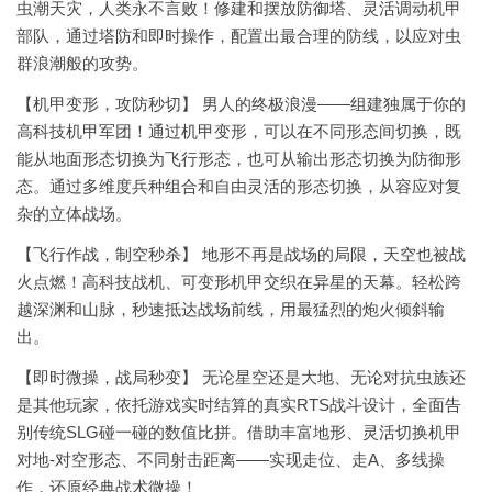
虫潮天灾，人类永不言败！修建和摆放防御塔、灵活调动机甲
部队，通过塔防和即时操作，配置出最合理的防线，以应对虫
群浪潮般的攻势。
【机甲变形，攻防秒切】
男人的终极浪漫——组建独属于你的
高科技机甲军团！通过机甲变形，可以在不同形态间切换，既
能从地面形态切换为飞行形态，也可从输出形态切换为防御形
态。通过多维度兵种组合和自由灵活的形态切换，从容应对复
杂的立体战场。
【飞行作战，制空秒杀】
地形不再是战场的局限，天空也被战
火点燃！高科技战机、可变形机甲交织在异星的天幕。轻松跨
越深渊和山脉，秒速抵达战场前线，用最猛烈的炮火倾斜输
出。
【即时微操，战局秒变】
无论星空还是大地、无论对抗虫族还
是其他玩家，依托游戏实时结算的真实RTS战斗设计，全面告
别传统SLG碰一碰的数值比拼。借助丰富地形、灵活切换机甲
对地-对空形态、不同射击距离——实现走位、走A、多线操
作，还原经典战术微操！