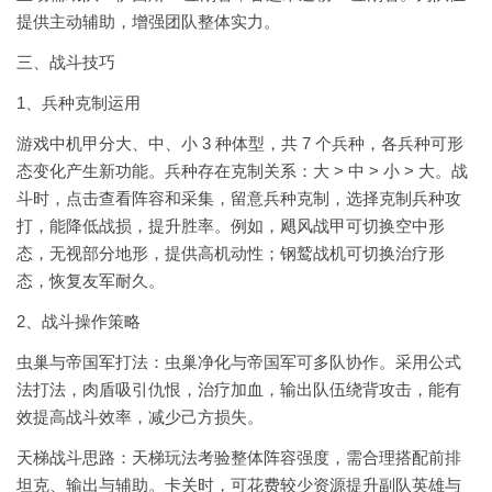
提供主动辅助，增强团队整体实力。
三、战斗技巧
1、兵种克制运用
游戏中机甲分大、中、小 3 种体型，共 7 个兵种，各兵种可形
态变化产生新功能。兵种存在克制关系：大 > 中 > 小 > 大。战
斗时，点击查看阵容和采集，留意兵种克制，选择克制兵种攻
打，能降低战损，提升胜率。例如，飓风战甲可切换空中形
态，无视部分地形，提供高机动性；钢鹫战机可切换治疗形
态，恢复友军耐久。
2、战斗操作策略
虫巢与帝国军打法：虫巢净化与帝国军可多队协作。采用公式
法打法，肉盾吸引仇恨，治疗加血，输出队伍绕背攻击，能有
效提高战斗效率，减少己方损失。
天梯战斗思路：天梯玩法考验整体阵容强度，需合理搭配前排
坦克、输出与辅助。卡关时，可花费较少资源提升副队英雄与