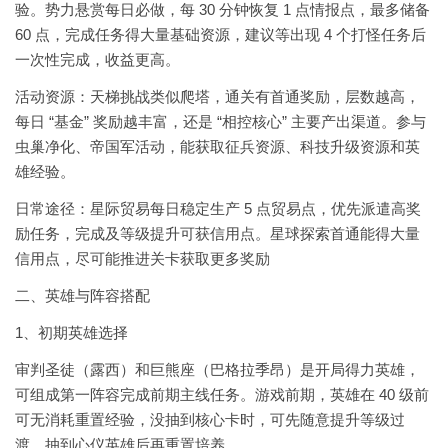
验。势力悬赏每日必做，每 30 分钟恢复 1 点情报点，最多储备
60 点，完成任务得大量基础资源，建议等出现 4 个打怪任务后
一次性完成，收益更高。
活动资源：天梯挑战类似爬塔，通关有首通奖励，层数越高，
每日 “基金” 奖励越丰富，还是 “相控核心” 主要产出渠道。参与
虫巢净化、帝国军活动，能获取征兵资源、科技升级资源和英
雄经验。
日常途径：星际贸易每日稳定生产 5 点贸易点，优先派遣高奖
励任务，完成及等级提升可获信用点。星球探索首通能得大量
信用点，尽可能推进关卡获取更多奖励
二、英雄与阵容搭配
1、初期英雄选择
审判圣徒（露西）和巨熊座（巴格拉季昂）是开局得力英雄，
可组成第一阵容完成前期主线任务。游戏前期，英雄在 40 级前
可无消耗重置经验，没抽到核心卡时，可先随意提升等级过
渡，抽到心仪英雄后再重置培养。