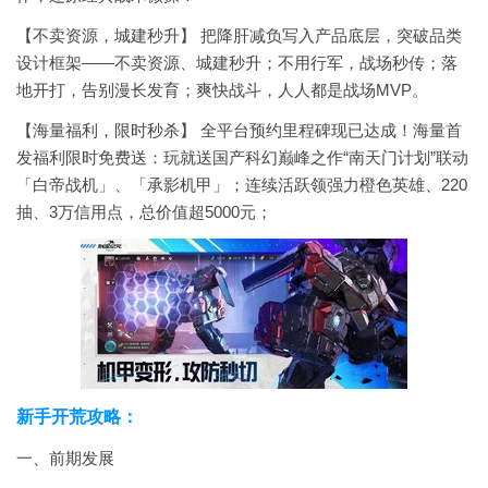
【不卖资源，城建秒升】
把降肝减负写入产品底层，突破品类
设计框架——不卖资源、城建秒升；不用行军，战场秒传；落
地开打，告别漫长发育；爽快战斗，人人都是战场MVP。
【海量福利，限时秒杀】
全平台预约里程碑现已达成！海量首
发福利限时免费送：玩就送国产科幻巅峰之作“南天门计划”联动
「白帝战机」、「承影机甲」；连续活跃领强力橙色英雄、220
抽、3万信用点，总价值超5000元；
新手开荒攻略：
一、前期发展