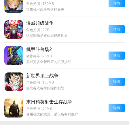
详情
角色扮演
|
180MB
策略机甲战斗就这样简单
漫威超级战争
详情
角色扮演
|
2GB
这些影响足够你去拯救世界
机甲斗兽场2
详情
动作格斗
|
25MB
完成更多全新设置的机甲挑战
新世界顶上战争
详情
角色扮演
|
183MB
完成各式各样的操作挑战
末日精英射击生存战争
详情
角色扮演
|
64MB
使用强大的武器，消灭所有的僵尸