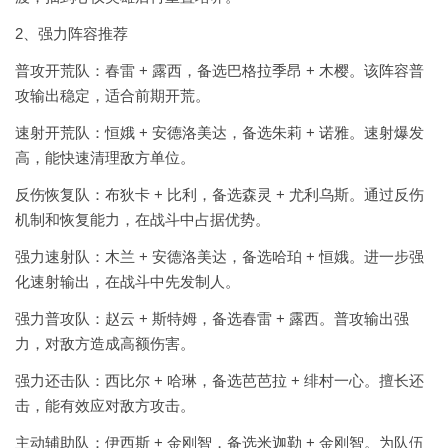
2、强力阵容推荐
普攻开荒队：春雷 + 露西，备选巴格拉季昂 + 木樱。该阵容普
攻输出稳定，适合前期开荒。
速射开荒队：恒娥 + 安德洛美达，备选朱莉 + 诺雅。速射爆发
高，能快速清理敌方单位。
反伤恢复队：布狄卡 + 比利，备选森灵 + 尤利乌斯。通过反伤
机制和恢复能力，在战斗中占据优势。
强力速射队：木兰 + 安德洛美达，备选哈珀 + 恒娥。进一步强
化速射输出，在战斗中先发制人。
强力普攻队：赵云 + 斯特姆，备选春雷 + 露西。普攻输出强
力，对敌方造成高额伤害。
强力还击队：西比尔 + 哈琳，备选芭芭拉 + 绯村一心。擅长还
击，能有效应对敌方攻击。
主动辅助队：伊西斯 + 金刚智，备选米迦勒 + 金刚智。为队伍