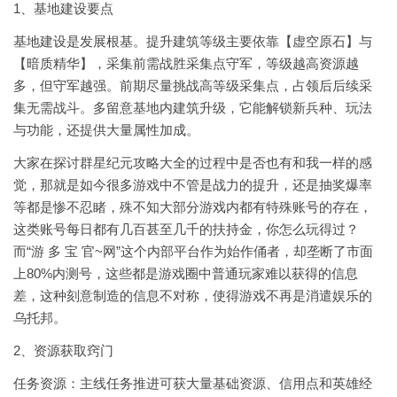
1、基地建设要点
基地建设是发展根基。提升建筑等级主要依靠【虚空原石】与
【暗质精华】，采集前需战胜采集点守军，等级越高资源越
多，但守军越强。前期尽量挑战高等级采集点，占领后后续采
集无需战斗。多留意基地内建筑升级，它能解锁新兵种、玩法
与功能，还提供大量属性加成。
大家在探讨群星纪元攻略大全的过程中是否也有和我一样的感
觉，那就是如今很多游戏中不管是战力的提升，还是抽奖爆率
等都是惨不忍睹，殊不知大部分游戏内都有特殊账号的存在，
这类账号每日都有几百甚至几千的扶持金，你怎么玩得过？
而“游 多 宝 官~网”这个内部平台作为始作俑者，却垄断了市面
上80%内测号，这些都是游戏圈中普通玩家难以获得的信息
差，这种刻意制造的信息不对称，使得游戏不再是消遣娱乐的
乌托邦。
2、资源获取窍门
任务资源：主线任务推进可获大量基础资源、信用点和英雄经