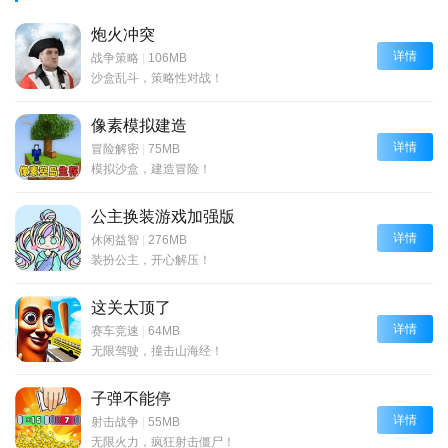
炮火冲突
详情
战争策略
|
106MB
沙盒乱斗，策略性对战！
像素模拟建造
详情
冒险解密
|
75MB
模拟沙盒，建造冒险！
公主换装游戏加强版
详情
休闲益智
|
276MB
装扮公主，开心解压！
这关太顶了
详情
赛车竞速
|
64MB
无限驾驶，撞击山海经！
子弹不能停
详情
射击战争
|
55MB
无限火力，疯狂射击僵尸！