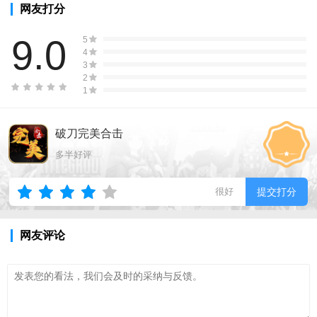
网友打分
9.0
5
4
3
2
1
破刀完美合击
多半好评
很好
提交打分
网友评论