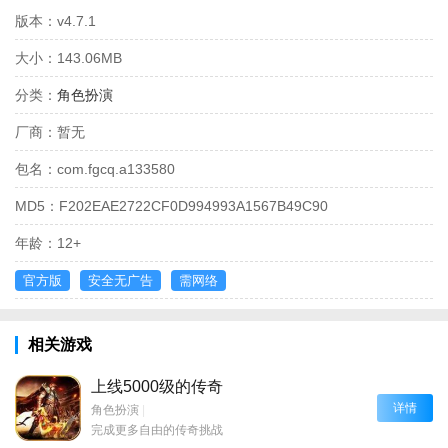
版本：
v4.7.1
大小：
143.06MB
分类：
角色扮演
厂商：
暂无
包名：
com.fgcq.a133580
MD5：
F202EAE2722CF0D994993A1567B49C90
年龄：
12+
官方版
安全无广告
需网络
相关游戏
上线5000级的传奇
详情
角色扮演
|
完成更多自由的传奇挑战