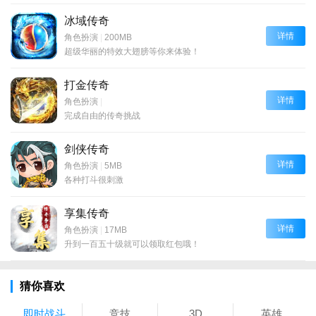
冰域传奇
详情
角色扮演
|
200MB
超级华丽的特效大翅膀等你来体验！
打金传奇
详情
角色扮演
|
完成自由的传奇挑战
剑侠传奇
详情
角色扮演
|
5MB
各种打斗很刺激
享集传奇
详情
角色扮演
|
17MB
升到一百五十级就可以领取红包哦！
猜你喜欢
即时战斗
竞技
3D
英雄