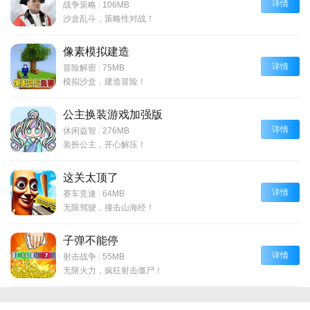
详情
战争策略
|
106MB
沙盒乱斗，策略性对战！
像素模拟建造
详情
冒险解密
|
75MB
模拟沙盒，建造冒险！
公主换装游戏加强版
详情
休闲益智
|
276MB
装扮公主，开心解压！
这关太顶了
详情
赛车竞速
|
64MB
无限驾驶，撞击山海经！
子弹不能停
详情
射击战争
|
55MB
无限火力，疯狂射击僵尸！