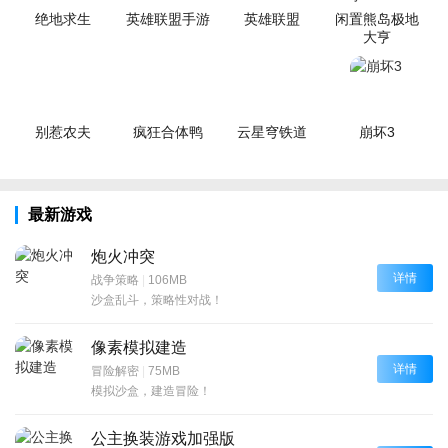
绝地求生
英雄联盟手游
英雄联盟
闲置熊岛极地
大亨
别惹农夫
疯狂合体鸭
云星穹铁道
崩坏3
最新游戏
炮火冲突
详情
战争策略
|
106MB
沙盒乱斗，策略性对战！
像素模拟建造
详情
冒险解密
|
75MB
模拟沙盒，建造冒险！
公主换装游戏加强版