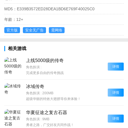
MD5：
E339B3572ED28DEA1BD6E769F40025C0
年龄：
12+
官方版
安全无广告
需网络
相关游戏
上线5000级的传奇
详情
角色扮演
|
完成更多自由的传奇挑战
冰域传奇
详情
角色扮演
|
200MB
超级华丽的特效大翅膀等你来体验！
华夏征途之复古石器
详情
角色扮演
|
9MB
勇者之路，广交好友共同作战！