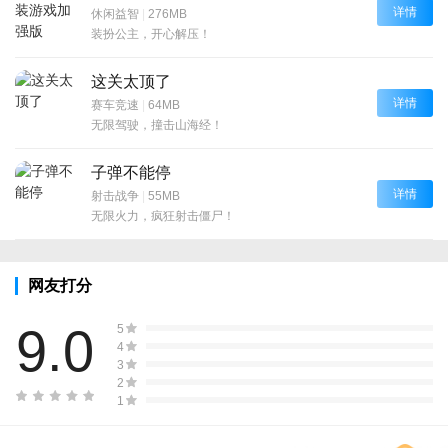
详情
休闲益智
|
276MB
装扮公主，开心解压！
这关太顶了
详情
赛车竞速
|
64MB
无限驾驶，撞击山海经！
子弹不能停
详情
射击战争
|
55MB
无限火力，疯狂射击僵尸！
网友打分
9.0
5
4
3
2
1