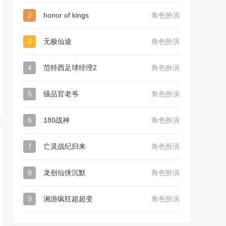
2
honor of kings
角色扮演
3
无极仙途
角色扮演
4
范特西足球经理2
角色扮演
5
级品官老爷
角色扮演
6
180战神
角色扮演
7
亡灵战纪归来
角色扮演
8
龙创仙侠沉默
角色扮演
9
湘游疯狂超超变
角色扮演