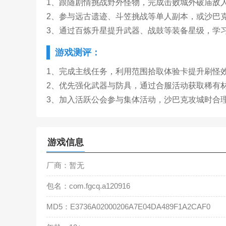
1、跟随剧情挑战野外怪物，完成击败城外破庙敌
2、参与远古遗迹、斗笠挑战等单人副本，或沙巴
3、通过百炼升星提升武器、战鼓等装备星级，学
游戏测评：
1、完成主线任务，利用范围拾取体验卡提升刷怪效
2、优先强化武器与防具，通过合服活动获取稀有
3、加入活跃公会参与集体活动，沙巴克攻城时合
游戏信息
厂商：暂无
包名：com.fgcq.a120916
MD5：E3736A02000206A7E04DA489F1A2CAF0