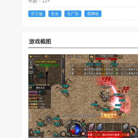
年龄：12+
官方版
安全
无广告
需网络
游戏截图