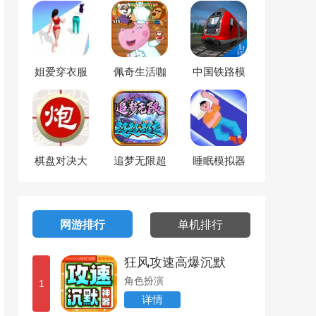
姐爱穿衣服
佩奇生活咖
中国铁路模
啡馆
拟器
棋盘对决大
追梦无限超
睡眠模拟器
师
超超变
网游排行
单机排行
狂风攻速高爆沉默
角色扮演
1
详情