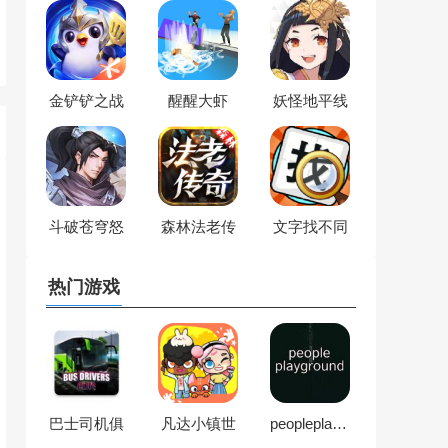
金铲铲之战
醒醒大虾
妖怪地平线
斗破苍穹怒
森林法老传
文字找不同
火云岚
奇
热门游戏
巴士司机俱
凡达小镇世
peopleplayground
乐部
界装扮