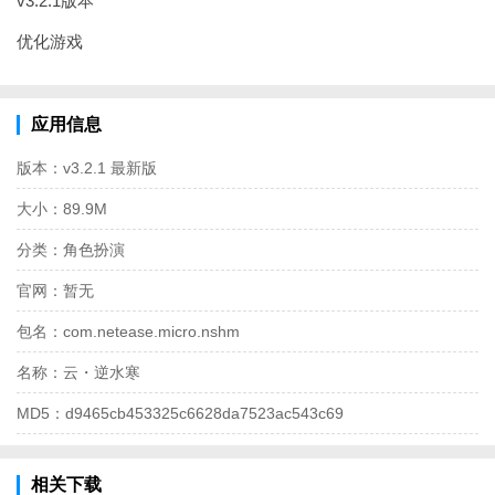
v3.2.1版本
优化游戏
应用信息
版本：
v3.2.1 最新版
大小：
89.9M
分类：
角色扮演
官网：
暂无
包名：
com.netease.micro.nshm
名称：
云・逆水寒
MD5：
d9465cb453325c6628da7523ac543c69
相关下载