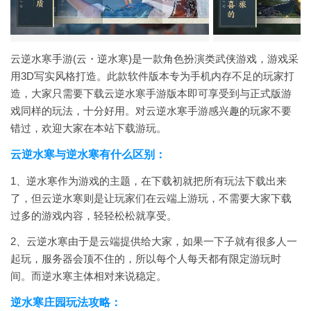
云逆水寒手游(云・逆水寒)是一款角色扮演类武侠游戏，游戏采
用3D写实风格打造。此款软件版本专为手机内存不足的玩家打
造，大家只需要下载云逆水寒手游版本即可享受到与正式版游
戏同样的玩法，十分好用。对云逆水寒手游感兴趣的玩家不要
错过，欢迎大家在本站下载游玩。
云逆水寒与逆水寒有什么区别：
1、逆水寒作为游戏的主题，在下载初就把所有玩法下载出来
了，但云逆水寒则是让玩家们在云端上游玩，不需要大家下载
过多的游戏内容，轻轻松松就享受。
2、云逆水寒由于是云端提供给大家，如果一下子就有很多人一
起玩，服务器会顶不住的，所以每个人每天都有限定游玩时
间。而逆水寒主体相对来说稳定。
逆水寒庄园玩法攻略：