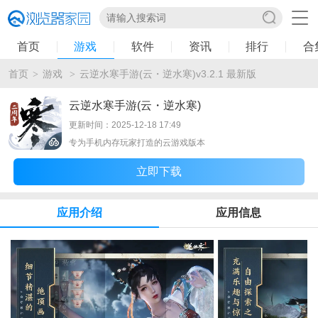
首页
游戏
软件
资讯
排行
合
首页
游戏
云逆水寒手游(云・逆水寒)v3.2.1 最新版
>
>
云逆水寒手游(云・逆水寒)
更新时间：2025-12-18 17:49
专为手机内存玩家打造的云游戏版本
立即下载
应用介绍
应用信息