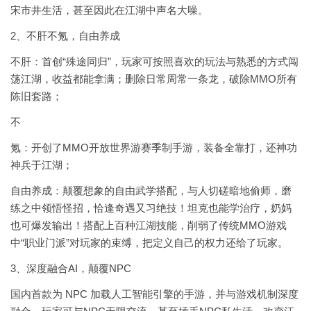
宋市井生活，甚至因此在江湖中声名大噪。
2、不肝不氪，自由养成
不肝：首创“殊途同归”，玩家可按照喜欢的玩法与熟悉的方式闯
荡江湖，收益都能拿满；删除日常周常一条龙，破除MMO所有
陈旧套路；
不
氪：开创了MMO开放世界游赛季制手游，装备全靠打，还神功
神兵于江湖；
自由养成：颠覆想象的自由武学搭配，与人切磋暗地偷师，磨
练之中领悟怪招，恰逢奇遇又习绝技！坦克也能学治疗，奶妈
也可爆发输出！搭配上百种江湖技能，削弱了传统MMO游戏
中“职业门派”对玩家的束缚，把定义自己的权力还给了玩家。
3、深度融合AI，颠覆NPC
国内首款为 NPC 加载人工智能引擎的手游，并与游戏机制深度