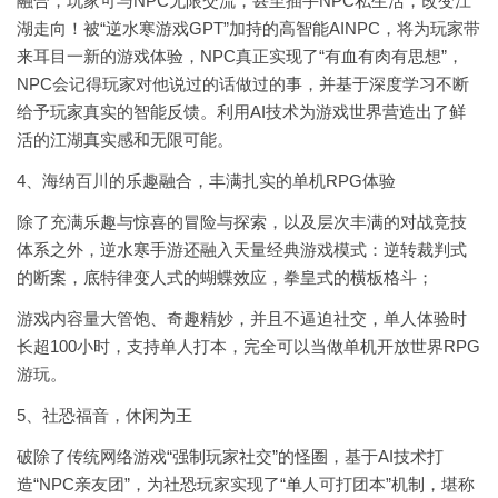
融合，玩家可与NPC无限交流，甚至插手NPC私生活，改变江
湖走向！被“逆水寒游戏GPT”加持的高智能AINPC，将为玩家带
来耳目一新的游戏体验，NPC真正实现了“有血有肉有思想”，
NPC会记得玩家对他说过的话做过的事，并基于深度学习不断
给予玩家真实的智能反馈。利用AI技术为游戏世界营造出了鲜
活的江湖真实感和无限可能。
4、海纳百川的乐趣融合，丰满扎实的单机RPG体验
除了充满乐趣与惊喜的冒险与探索，以及层次丰满的对战竞技
体系之外，逆水寒手游还融入天量经典游戏模式：逆转裁判式
的断案，底特律变人式的蝴蝶效应，拳皇式的横板格斗；
游戏内容量大管饱、奇趣精妙，并且不逼迫社交，单人体验时
长超100小时，支持单人打本，完全可以当做单机开放世界RPG
游玩。
5、社恐福音，休闲为王
破除了传统网络游戏“强制玩家社交”的怪圈，基于AI技术打
造“NPC亲友团”，为社恐玩家实现了“单人可打团本”机制，堪称