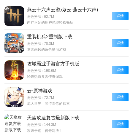
燕云十六声云游戏(云·燕云十六声)
详情
角色扮演
/
62.7M
内存不足的用户也能轻松畅玩
重装机兵2重制版下载
详情
角色扮演
/
70.3M
复古画风的角色扮演游戏
攻城霸业手游官方手机版
详情
角色扮演
/
190.6M
经典热血复古传奇游戏
​云·原神游戏
详情
角色扮演
/
72.7M
庞大世界，等待着你的探索
天幽攻速复古最新版下载
详情
角色扮演
/
144.3M
攻速争霸，传奇对决！