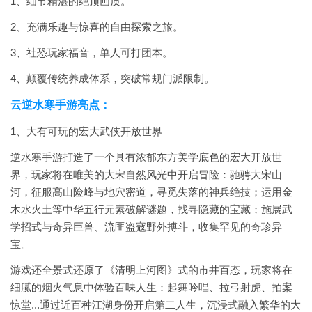
1、细节精湛的绝顶画质。
2、充满乐趣与惊喜的自由探索之旅。
3、社恐玩家福音，单人可打团本。
4、颠覆传统养成体系，突破常规门派限制。
云逆水寒手游亮点：
1、大有可玩的宏大武侠开放世界
逆水寒手游打造了一个具有浓郁东方美学底色的宏大开放世
界，玩家将在唯美的大宋自然风光中开启冒险：驰骋大宋山
河，征服高山险峰与地穴密道，寻觅失落的神兵绝技；运用金
木水火土等中华五行元素破解谜题，找寻隐藏的宝藏；施展武
学招式与奇异巨兽、流匪盗寇野外搏斗，收集罕见的奇珍异
宝。
游戏还全景式还原了《清明上河图》式的市井百态，玩家将在
细腻的烟火气息中体验百味人生：起舞吟唱、拉弓射虎、拍案
惊堂...通过近百种江湖身份开启第二人生，沉浸式融入繁华的大