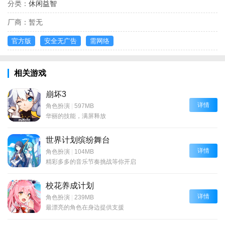
分类：
休闲益智
厂商：
暂无
官方版
安全无广告
需网络
相关游戏
崩坏3
详情
角色扮演
|
597MB
华丽的技能，满屏释放
世界计划缤纷舞台
详情
角色扮演
|
104MB
精彩多多的音乐节奏挑战等你开启
校花养成计划
详情
角色扮演
|
239MB
最漂亮的角色在身边提供支援