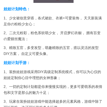
娃娃计划特色：
1、少女裙创意穿搭，各式裙款、衣裤+可爱装饰， 天天新装满
足你の粉粉少女心；
2、二次元粉彩，粉色系软萌少女， 开启梦幻衣橱， 拥有百变
の爱丽丝魔法；
3、精致五官，多变发型，萌趣精致的五官，搭以灵活的发型
DIY方案， 自定义可爱头像。
娃娃计划手游：
1、装扮娃娃游戏采用DIY高级定制系统模式，你可以为心仪的
娃娃定制你心目中理想的女神形象；
2、一切的定制计划都是你来慢慢实现的，更多可爱萌系的表情
包和文字是那么的魅力十足；
3、玩家在装扮娃娃游戏中能选择超多的元素风格，游戏中除了