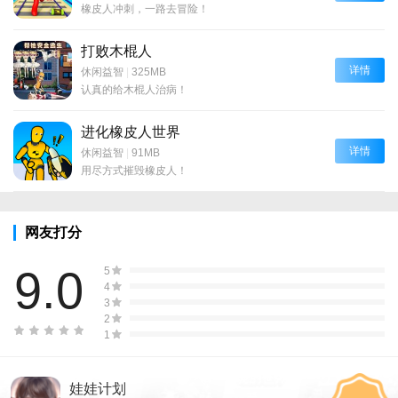
橡皮人冲刺，一路去冒险！
打败木棍人
详情
休闲益智
|
325MB
认真的给木棍人治病！
进化橡皮人世界
详情
休闲益智
|
91MB
用尽方式摧毁橡皮人！
网友打分
9.0
5
4
3
2
1
娃娃计划