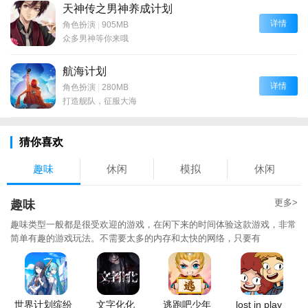
天神传之男神养成计划
详情
角色扮演
|
905MB
众多男神等你来哦
航海计划
详情
角色扮演
|
280MB
打造舰队，征服大海
猜你喜欢
趣味
休闲
模拟
休闲
更多>
趣味
趣味类型一般都是很受欢迎的游戏，在闲下来的时间体验这款游戏，非常
简单有趣的游戏玩法。不需要太多的内存和太快的网络，只要有
世界计划缤纷
文字化化
逃跑吧少年
lost in play