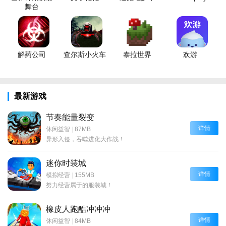
舞台
解药公司
查尔斯小火车
泰拉世界
欢游
最新游戏
节奏能量裂变
详情
休闲益智
|
87MB
异形入侵，吞噬进化大作战！
迷你时装城
详情
模拟经营
|
155MB
努力经营属于的服装城！
橡皮人跑酷冲冲冲
详情
休闲益智
|
84MB