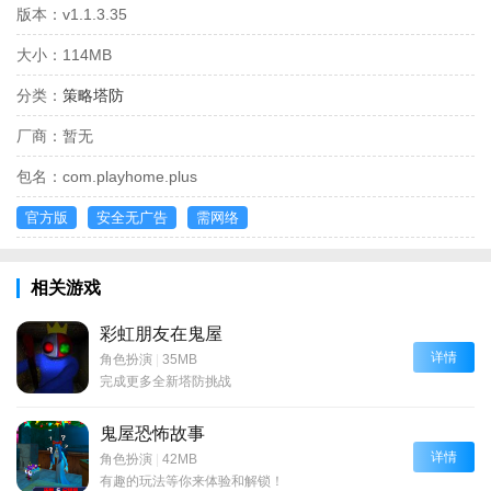
版本：
v1.1.3.35
大小：
114MB
分类：
策略塔防
厂商：
暂无
包名：
com.playhome.plus
官方版
安全无广告
需网络
相关游戏
彩虹朋友在鬼屋
详情
角色扮演
|
35MB
完成更多全新塔防挑战
鬼屋恐怖故事
详情
角色扮演
|
42MB
有趣的玩法等你来体验和解锁！