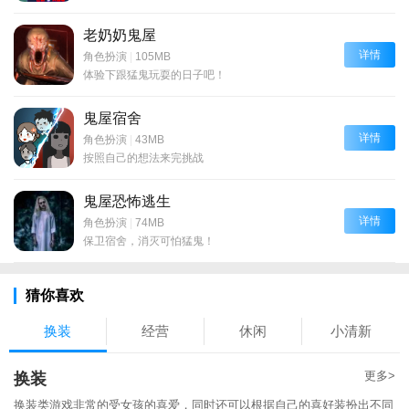
老奶奶鬼屋
详情
角色扮演
|
105MB
体验下跟猛鬼玩耍的日子吧！
鬼屋宿舍
详情
角色扮演
|
43MB
按照自己的想法来完挑战
鬼屋恐怖逃生
详情
角色扮演
|
74MB
保卫宿舍，消灭可怕猛鬼！
猜你喜欢
换装
经营
休闲
小清新
更多>
换装
换装类游戏非常的受女孩的喜爱，同时还可以根据自己的喜好装扮出不同