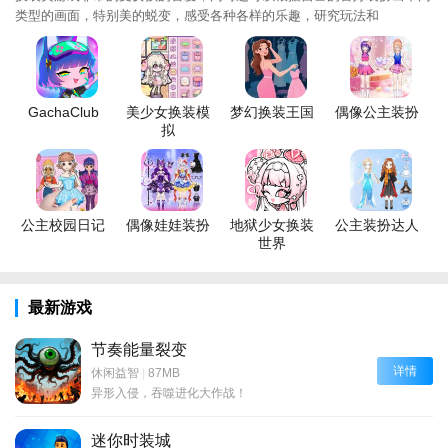
类型的画面，特别美的蜕变，感受各种各样的乐趣，研究玩法和
GachaClub
美少女换装模
梦幻换装王国
偶像公主装扮
拟
公主校园日记
偶像娃娃装扮
地狱少女换装
公主装扮达人
世界
最新游戏
节奏能量裂变
详情
休闲益智
|
87MB
异形入侵，吞噬进化大作战！
迷你时装城