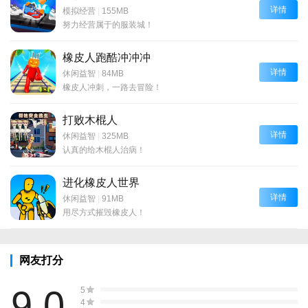
详情
模拟经营
|
155MB
努力经营属于的服装城！
橡皮人跑酷冲冲冲
详情
休闲益智
|
84MB
橡皮人冲刺，一路去冒险！
打败木棍人
详情
休闲益智
|
325MB
认真的给木棍人治病！
进化橡皮人世界
详情
休闲益智
|
91MB
用尽方式摧毁橡皮人！
网友打分
9.0
5
4