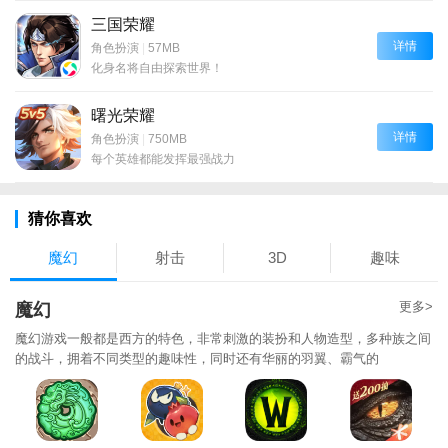
三国荣耀
详情
角色扮演
|
57MB
化身名将自由探索世界！
曙光荣耀
详情
角色扮演
|
750MB
每个英雄都能发挥最强战力
猜你喜欢
魔幻
射击
3D
趣味
更多>
魔幻
魔幻游戏一般都是西方的特色，非常刺激的装扮和人物造型，多种族之间
的战斗，拥着不同类型的趣味性，同时还有华丽的羽翼、霸气的