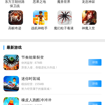
东方王朝丝路
恶果之地
魔兽世界
龙息神寂
保卫战
高帧奇迹
战机神枪手
魔幻粒子毒液
神魔入世
最新游戏
节奏能量裂变
详情
休闲益智
|
87MB
异形入侵，吞噬进化大作战！
迷你时装城
详情
模拟经营
|
155MB
努力经营属于的服装城！
橡皮人跑酷冲冲冲
详情