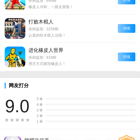
休闲益智
|
84MB
橡皮人冲刺，一路去冒险！
打败木棍人
详情
休闲益智
|
325MB
认真的给木棍人治病！
进化橡皮人世界
详情
休闲益智
|
91MB
用尽方式摧毁橡皮人！
网友打分
9.0
5
4
3
2
1