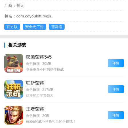
厂商：
暂无
包名：
com.cdyouloft.rygjs
官方版
安全无广告
需网络
相关游戏
熊熊荣耀5v5
详情
角色扮演
|
30MB
享受更多不同的操作挑战
狂斩荣耀
详情
角色扮演
|
217MB
这样能力非常强大
王者荣耀
详情
角色扮演
|
2GB
moba的战斗体验相当的不错哦！