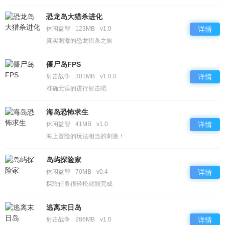
恐龙岛大猎杀进化
休闲益智
123MB
v1.0
详情
真实刺激的恐龙猎杀之旅
僵尸岛FPS
射击战争
301MB
v1.0.0
详情
准确无误的进行射击吧
海岛恐怖求生
休闲益智
41MB
v1.0
详情
海上冒险的玩法相当的刺激！
岛屿探险家
休闲益智
70MB
v0.4
详情
探险任务很轻松就能完成
逃离末日岛
射击战争
286MB
v1.0
详情