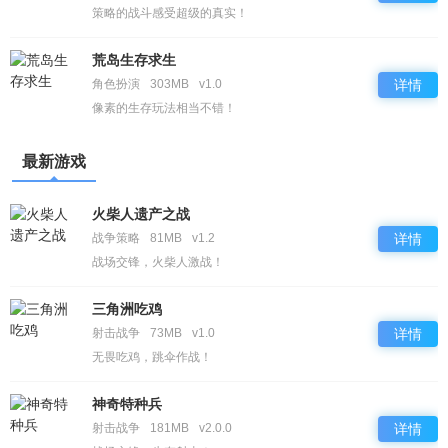
策略的战斗感受超级的真实！
荒岛生存求生
角色扮演
303MB
v1.0
详情
像素的生存玩法相当不错！
最新游戏
火柴人遗产之战
战争策略
81MB
v1.2
详情
战场交锋，火柴人激战！
三角洲吃鸡
射击战争
73MB
v1.0
详情
无畏吃鸡，跳伞作战！
神奇特种兵
射击战争
181MB
v2.0.0
详情