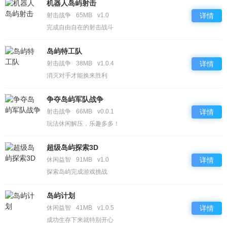
机器人岛屿射击
射击战争
65MB
v1.0
详情
完成自由自在的射击战斗
岛屿特工队
射击战争
38MB
v1.0.4
详情
消灭对手才能换来胜利
争夺岛屿军队战争
射击战争
66MB
v0.0.1
详情
玩法休闲解压，乐趣多多！
超级岛屿探索3D
休闲益智
91MB
v1.0
详情
探索岛屿完成游戏挑战
岛屿计划
休闲益智
41MB
v1.0.5
详情
成功生存下来就特别开心