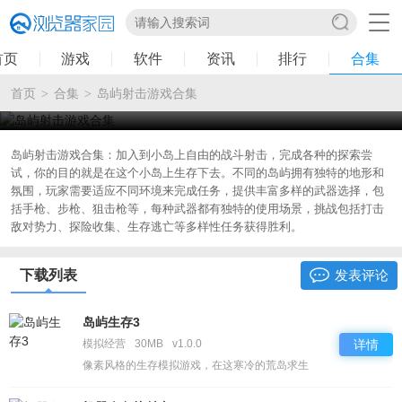
首页
游戏
软件
资讯
排行
合集
首页
合集
岛屿射击游戏合集
>
>
岛屿射击游戏合集
2024-10-15 19:41:45
岛屿射击游戏合集：加入到小岛上自由的战斗射击，完成各种的探索尝
试，你的目的就是在这个小岛上生存下去。不同的岛屿拥有独特的地形和
氛围，玩家需要适应不同环境来完成任务，提供丰富多样的武器选择，包
括手枪、步枪、狙击枪等，每种武器都有独特的使用场景，挑战包括打击
敌对势力、探险收集、生存逃亡等多样性任务获得胜利。
下载列表
发表评论
岛屿生存3
模拟经营
30MB
v1.0.0
详情
像素风格的生存模拟游戏，在这寒冷的荒岛求生