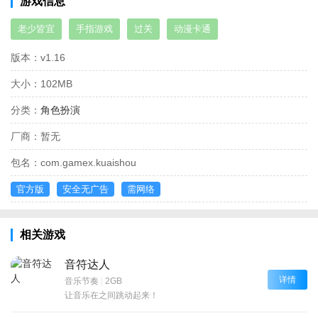
游戏信息
老少皆宜
手指游戏
过关
动漫卡通
版本：
v1.16
大小：
102MB
分类：
角色扮演
厂商：
暂无
包名：
com.gamex.kuaishou
官方版
安全无广告
需网络
相关游戏
音符达人
详情
音乐节奏
|
2GB
让音乐在之间跳动起来！