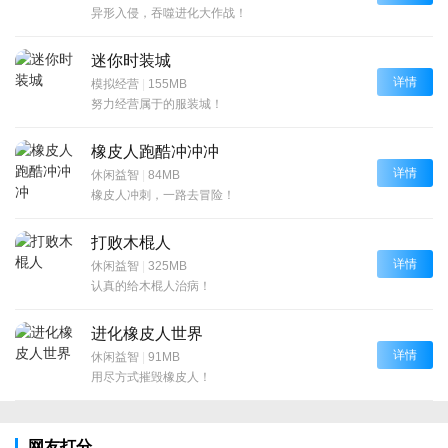
异形入侵，吞噬进化大作战！
迷你时装城
详情
模拟经营
|
155MB
努力经营属于的服装城！
橡皮人跑酷冲冲冲
详情
休闲益智
|
84MB
橡皮人冲刺，一路去冒险！
打败木棍人
详情
休闲益智
|
325MB
认真的给木棍人治病！
进化橡皮人世界
详情
休闲益智
|
91MB
用尽方式摧毁橡皮人！
网友打分