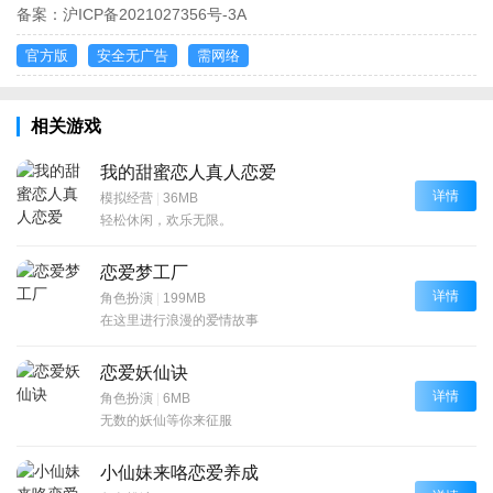
备案：
沪ICP备2021027356号-3A
官方版
安全无广告
需网络
相关游戏
我的甜蜜恋人真人恋爱
详情
模拟经营
|
36MB
轻松休闲，欢乐无限。
恋爱梦工厂
详情
角色扮演
|
199MB
在这里进行浪漫的爱情故事
恋爱妖仙诀
详情
角色扮演
|
6MB
无数的妖仙等你来征服
小仙妹来咯恋爱养成