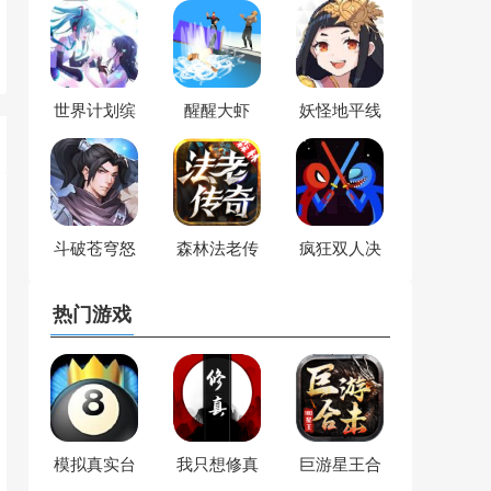
世界计划缤
醒醒大虾
妖怪地平线
纷舞台
斗破苍穹怒
森林法老传
疯狂双人决
火云岚
奇
战
热门游戏
模拟真实台
我只想修真
巨游星王合
球3D
击