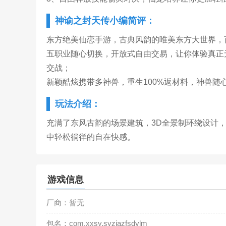
神谕之封天传小编简评：
东方绝美仙恋手游，古典风韵的唯美东方大世界，
五职业随心切换，开放式自由交易，让你体验真正
交战；
新颖酷炫携带多神兽，重生100%返材料，神兽
玩法介绍：
充满了东风古韵的场景建筑，3D全景制环绕设计
中轻松徜徉的自在快感。
游戏信息
厂商：暂无
包名：com.xxsy.syzjazfsdylm