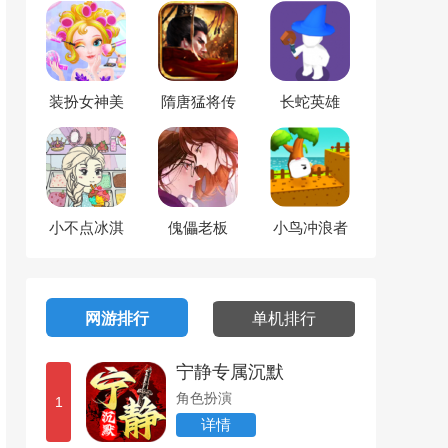
装扮女神美
隋唐猛将传
长蛇英雄
妆美容
小不点冰淇
傀儡老板
小鸟冲浪者
淋店
网游排行
单机排行
宁静专属沉默
角色扮演
1
详情