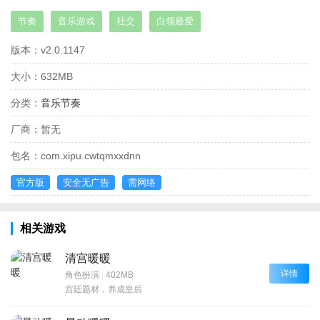
节奏
音乐游戏
社交
白领最爱
版本：
v2.0.1147
大小：
632MB
分类：
音乐节奏
厂商：
暂无
包名：
com.xipu.cwtqmxxdnn
官方版
安全无广告
需网络
相关游戏
清宫暖暖
详情
角色扮演
|
402MB
宫廷题材，养成皇后