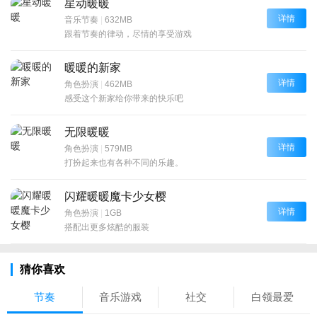
星动暖暖
详情
音乐节奏
|
632MB
跟着节奏的律动，尽情的享受游戏
暖暖的新家
详情
角色扮演
|
462MB
感受这个新家给你带来的快乐吧
无限暖暖
详情
角色扮演
|
579MB
打扮起来也有各种不同的乐趣。
闪耀暖暖魔卡少女樱
详情
角色扮演
|
1GB
搭配出更多炫酷的服装
猜你喜欢
节奏
音乐游戏
社交
白领最爱