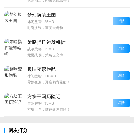
危险酒店，恐怖逃脱出去！
梦幻换装王国
详情
休闲益智
|
25MB
时尚换装，审美大考验！
策略指挥运筹帷幄
详情
战争策略
|
19MB
无畏战场，策略去交锋！
趣味变形跑酷
详情
休闲益智
|
110MB
异兽变形，开启精彩跑酷！
方块王国历险记
详情
冒险解密
|
95MB
方块世界，随你建造冒险！
网友打分