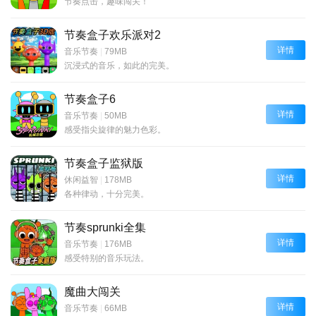
节奏点击，趣味闯关！
节奏盒子欢乐派对2
详情
音乐节奏
|
79MB
沉浸式的音乐，如此的完美。
节奏盒子6
详情
音乐节奏
|
50MB
感受指尖旋律的魅力色彩。
节奏盒子监狱版
详情
休闲益智
|
178MB
各种律动，十分完美。
节奏sprunki全集
详情
音乐节奏
|
176MB
感受特别的音乐玩法。
魔曲大闯关
详情
音乐节奏
|
66MB