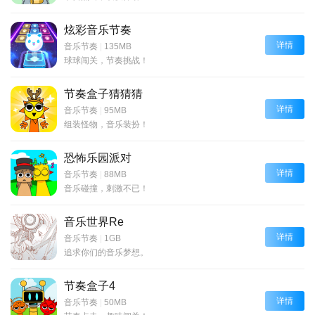
炫彩音乐节奏
详情
音乐节奏
|
135MB
球球闯关，节奏挑战！
节奏盒子猜猜猜
详情
音乐节奏
|
95MB
组装怪物，音乐装扮！
恐怖乐园派对
详情
音乐节奏
|
88MB
音乐碰撞，刺激不已！
音乐世界Re
详情
音乐节奏
|
1GB
追求你们的音乐梦想。
节奏盒子4
详情
音乐节奏
|
50MB