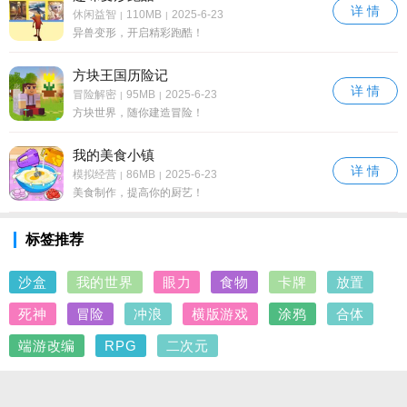
详 情
休闲益智
110MB
2025-6-23
|
|
异兽变形，开启精彩跑酷！
方块王国历险记
详 情
冒险解密
95MB
2025-6-23
|
|
方块世界，随你建造冒险！
我的美食小镇
详 情
模拟经营
86MB
2025-6-23
|
|
美食制作，提高你的厨艺！
标签推荐
沙盒
我的世界
眼力
食物
卡牌
放置
死神
冒险
冲浪
横版游戏
涂鸦
合体
端游改编
RPG
二次元