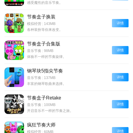
感受魔性的音乐节奏。
节奏盒子换装
详情
模拟经营
|
143MB
各种装扮等你来改变。
节奏盒子合集版
详情
音乐节奏
|
98MB
体验不一样的节奏旋律。
钢琴块5指尖节奏
详情
音乐节奏
|
137MB
丰富的钢琴歌曲来选择。
节奏盒子Retake
详情
音乐节奏
|
100MB
开启音乐不一样的节奏之旅。
疯狂节奏大师
详情
模拟经营
|
60MB