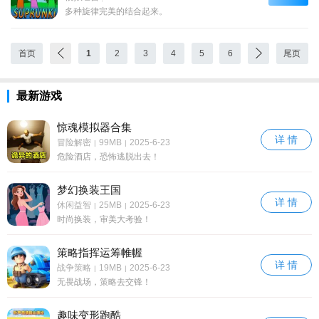
多种旋律完美的结合起来。
首页
1
2
3
4
5
6
尾页
最新游戏
惊魂模拟器合集
详 情
冒险解密
99MB
2025-6-23
|
|
危险酒店，恐怖逃脱出去！
梦幻换装王国
详 情
休闲益智
25MB
2025-6-23
|
|
时尚换装，审美大考验！
策略指挥运筹帷幄
详 情
战争策略
19MB
2025-6-23
|
|
无畏战场，策略去交锋！
趣味变形跑酷