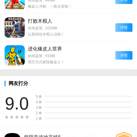
休闲益智
|
84MB
橡皮人冲刺，一路去冒险！
打败木棍人
详情
休闲益智
|
325MB
认真的给木棍人治病！
进化橡皮人世界
详情
休闲益智
|
91MB
用尽方式摧毁橡皮人！
网友打分
9.0
5
4
3
2
1