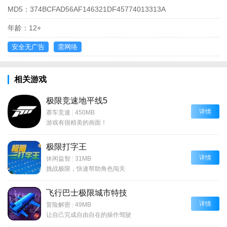
MD5：
374BCFAD56AF146321DF45774013313A
年龄：
12+
安全无广告
需网络
相关游戏
极限竞速地平线5
详情
赛车竞速
|
450MB
游戏有很精美的画面！
极限打字王
详情
休闲益智
|
31MB
挑战极限，快速帮助角色闯关
飞行巴士极限城市特技
详情
冒险解密
|
49MB
让自己完成自由自在的操作驾驶