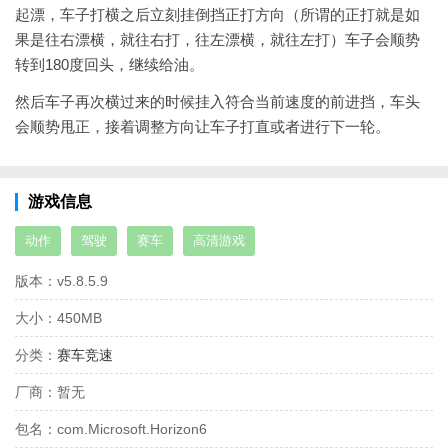
起漂，车子打横之后立刻挂倒挡正打方向（所谓的正打就是如
果是往右漂横，就往右打，往左漂横，就往左打）车子会顺势
转到180度回头，继续给油。
然后车子再次横过来的时候挂入符合当前速度的前进挡，车头
会顺势甩正，接着调整方向让车子打直或者进行下一轮。
游戏信息
动作
驾驶
赛车
高清游戏
版本：
v5.8.5.9
大小：
450MB
分类：
赛车竞速
厂商：
暂无
包名：
com.Microsoft.Horizon6