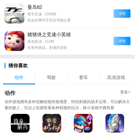
曼岛tt2
详情
赛车竞速
|
105MB
热血的摩托车竞技驾驶比赛
猪猪侠之竞速小英雄
详情
角色扮演
|
21MB
全新的挑战，刺激的冒险
猜你喜欢
动作
驾驶
赛车
高清游戏
更多>
动作
动作游戏拥有多种流畅技能衔接感受，特别刺激的战术运用，可以解决大
量的敌人，玩法上也拥有着各种刺激的玩法，格斗游戏中拥有最