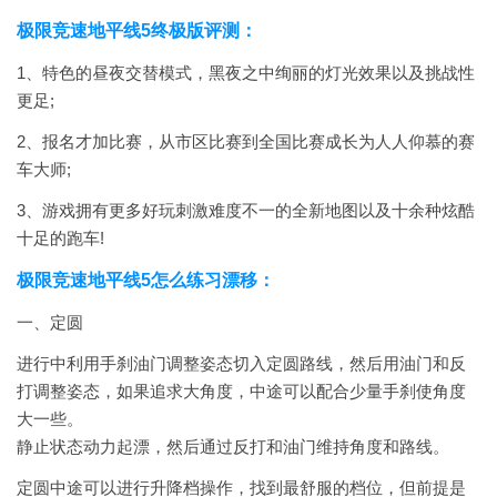
极限竞速地平线5终极版评测：
1、特色的昼夜交替模式，黑夜之中绚丽的灯光效果以及挑战性
更足;
2、报名才加比赛，从市区比赛到全国比赛成长为人人仰慕的赛
车大师;
3、游戏拥有更多好玩刺激难度不一的全新地图以及十余种炫酷
十足的跑车!
极限竞速地平线5怎么练习漂移：
一、定圆
进行中利用手刹油门调整姿态切入定圆路线，然后用油门和反
打调整姿态，如果追求大角度，中途可以配合少量手刹使角度
大一些。
静止状态动力起漂，然后通过反打和油门维持角度和路线。
定圆中途可以进行升降档操作，找到最舒服的档位，但前提是