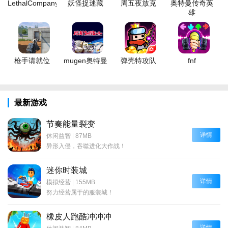
LethalCompany
妖怪捉迷藏
周五夜放克
奥特曼传奇英
雄
枪手请就位
mugen奥特曼
弹壳特攻队
fnf
最新游戏
节奏能量裂变
详情
休闲益智
|
87MB
异形入侵，吞噬进化大作战！
迷你时装城
详情
模拟经营
|
155MB
努力经营属于的服装城！
橡皮人跑酷冲冲冲
详情