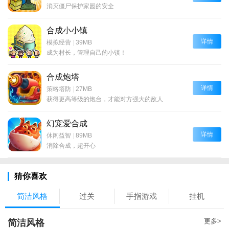
消灭僵尸保护家园的安全
合成小小镇
详情
模拟经营
|
39MB
成为村长，管理自己的小镇！
合成炮塔
详情
策略塔防
|
27MB
获得更高等级的炮台，才能对方强大的敌人
幻宠爱合成
详情
休闲益智
|
89MB
消除合成，超开心
猜你喜欢
简洁风格
过关
手指游戏
挂机
更多>
简洁风格