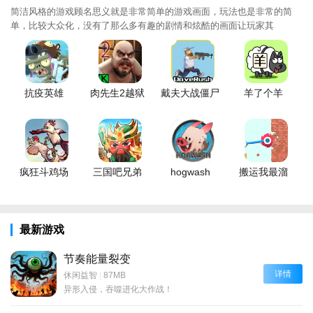
简洁风格的游戏顾名思义就是非常简单的游戏画面，玩法也是非常的简
单，比较大众化，没有了那么多有趣的剧情和炫酷的画面让玩家其
抗疫英雄
肉先生2越狱
戴夫大战僵尸
羊了个羊
疯狂斗鸡场
三国吧兄弟
hogwash
搬运我最溜
最新游戏
节奏能量裂变
详情
休闲益智
|
87MB
异形入侵，吞噬进化大作战！