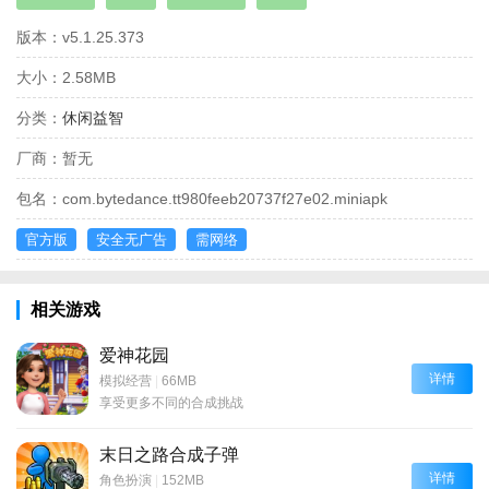
版本：
v5.1.25.373
大小：
2.58MB
分类：
休闲益智
厂商：
暂无
包名：
com.bytedance.tt980feeb20737f27e02.miniapk
官方版
安全无广告
需网络
相关游戏
爱神花园
详情
模拟经营
|
66MB
享受更多不同的合成挑战
末日之路合成子弹
详情
角色扮演
|
152MB