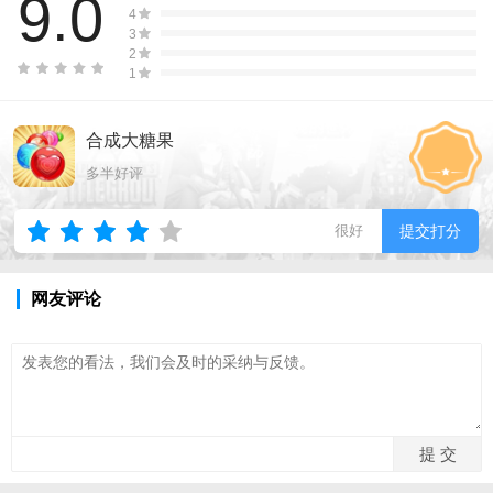
9.0
4
3
2
1
合成大糖果
多半好评
很好
提交打分
网友评论