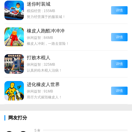
迷你时装城
详情
模拟经营
|
155MB
努力经营属于的服装城！
橡皮人跑酷冲冲冲
详情
休闲益智
|
84MB
橡皮人冲刺，一路去冒险！
打败木棍人
详情
休闲益智
|
325MB
认真的给木棍人治病！
进化橡皮人世界
详情
休闲益智
|
91MB
用尽方式摧毁橡皮人！
网友打分
5