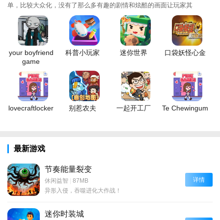
单，比较大众化，没有了那么多有趣的剧情和炫酷的画面让玩家其
your boyfriend
科普小玩家
迷你世界
口袋妖怪心金
game
lovecraftlocker
别惹农夫
一起开工厂
Te Chewingum
最新游戏
节奏能量裂变
详情
休闲益智
|
87MB
异形入侵，吞噬进化大作战！
迷你时装城