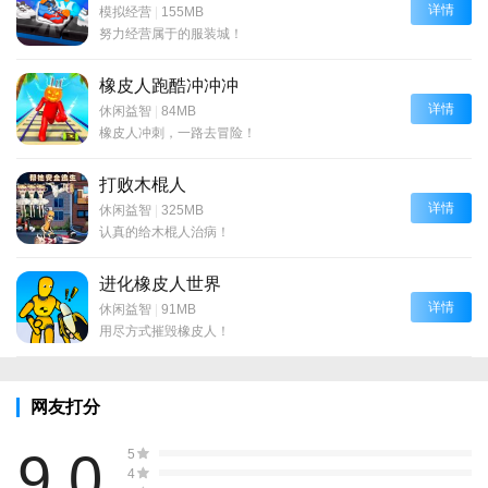
详情
模拟经营
|
155MB
努力经营属于的服装城！
橡皮人跑酷冲冲冲
详情
休闲益智
|
84MB
橡皮人冲刺，一路去冒险！
打败木棍人
详情
休闲益智
|
325MB
认真的给木棍人治病！
进化橡皮人世界
详情
休闲益智
|
91MB
用尽方式摧毁橡皮人！
网友打分
9.0
5
4