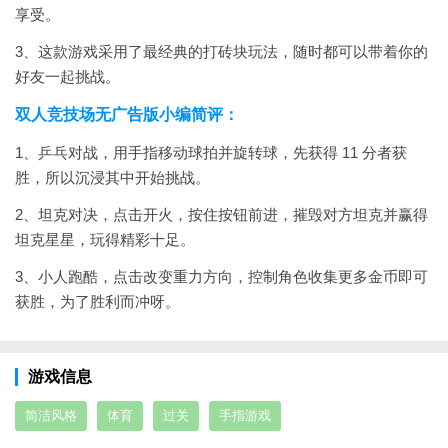
享受。
3、这款游戏采用了最经典的打砖块玩法，随时都可以带着你的
好友一起挑战。
双人竞技场无广告版小编简评：
1、乒乓对战，用手指移动球拍并旋转球，先获得 11 分者获
胜，所以沉浸其中开始挑战。
2、坦克对决，点击开火，按住按钮前进，摧毁对方坦克并赢得
坦克星星，玩得精彩十足。
3、小人跑酷，点击改变重力方向，控制角色收集更多金币即可
获胜，为了胜利而冲呀。
游戏信息
简洁风格
体育
过关
手指游戏