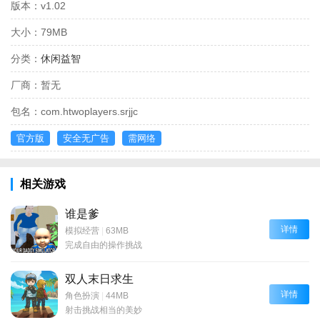
版本：
v1.02
大小：
79MB
分类：
休闲益智
厂商：
暂无
包名：
com.htwoplayers.srjjc
官方版
安全无广告
需网络
相关游戏
谁是爹
详情
模拟经营
|
63MB
完成自由的操作挑战
双人末日求生
详情
角色扮演
|
44MB
射击挑战相当的美妙