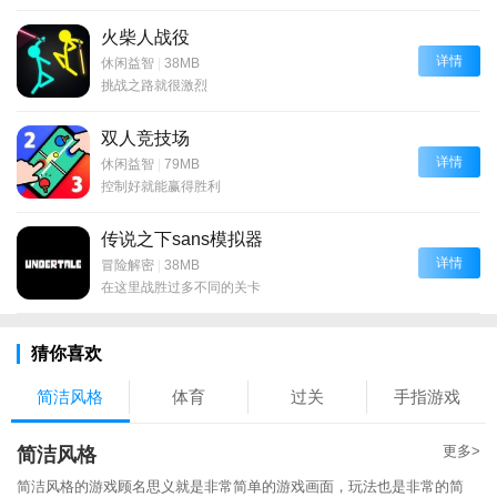
火柴人战役
详情
休闲益智
|
38MB
挑战之路就很激烈
双人竞技场
详情
休闲益智
|
79MB
控制好就能赢得胜利
传说之下sans模拟器
详情
冒险解密
|
38MB
在这里战胜过多不同的关卡
猜你喜欢
简洁风格
体育
过关
手指游戏
更多>
简洁风格
简洁风格的游戏顾名思义就是非常简单的游戏画面，玩法也是非常的简