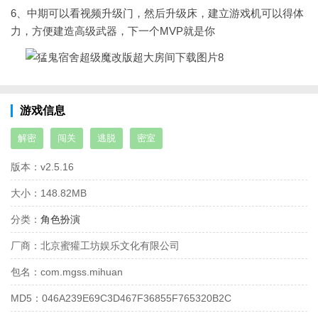
6、中期可以看视频升级门，然后升级床，建立游戏机可以得体
力，方便建造高级武器，下一个MVP就是你
游戏信息
解密
闯关
逃脱
密室
版本：
v2.5.16
大小：
148.82MB
分类：
角色扮演
厂商：
北京蜜獾工坊娱乐文化有限公司
包名：
com.mgss.mihuan
MD5：
046A239E69C3D467F36855F765320B2C