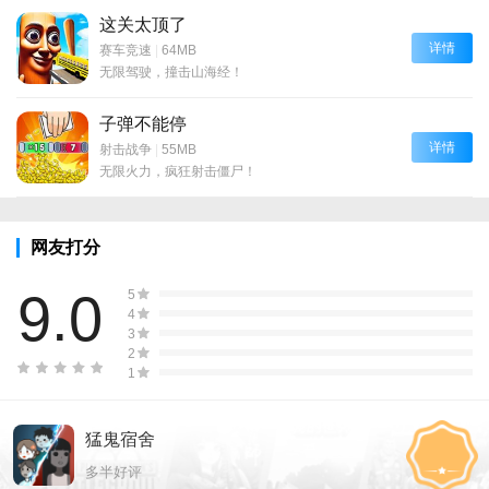
这关太顶了
详情
赛车竞速
|
64MB
无限驾驶，撞击山海经！
子弹不能停
详情
射击战争
|
55MB
无限火力，疯狂射击僵尸！
网友打分
9.0
5
4
3
2
1
猛鬼宿舍
多半好评