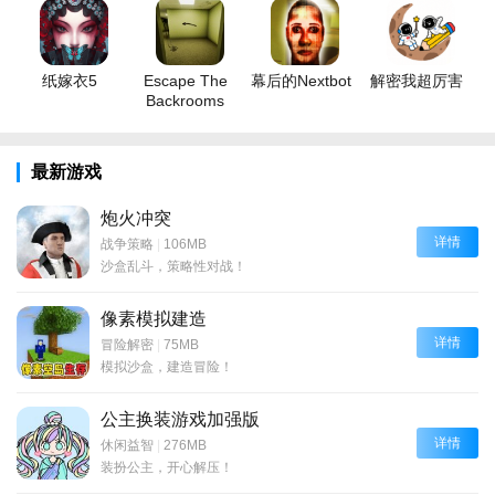
纸嫁衣5
Escape The
幕后的Nextbot
解密我超厉害
Backrooms
最新游戏
炮火冲突
详情
战争策略
|
106MB
沙盒乱斗，策略性对战！
像素模拟建造
详情
冒险解密
|
75MB
模拟沙盒，建造冒险！
公主换装游戏加强版
详情
休闲益智
|
276MB
装扮公主，开心解压！