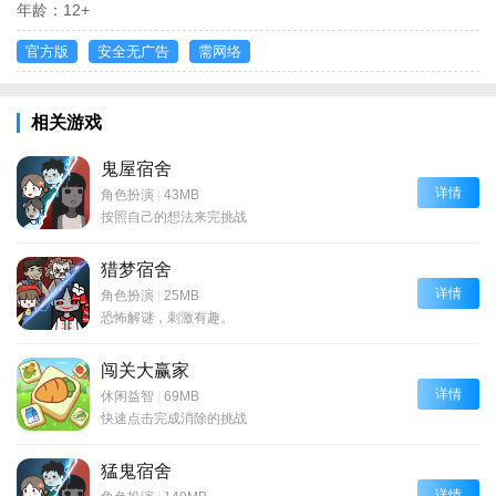
年龄：
12+
官方版
安全无广告
需网络
相关游戏
鬼屋宿舍
详情
角色扮演
|
43MB
按照自己的想法来完挑战
猎梦宿舍
详情
角色扮演
|
25MB
恐怖解谜，刺激有趣。
闯关大赢家
详情
休闲益智
|
69MB
快速点击完成消除的挑战
猛鬼宿舍
详情