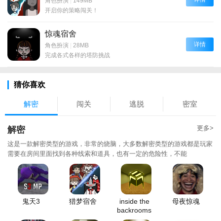
角色扮演
|
149MB
开启你的策略闯关！
惊魂宿舍
详情
角色扮演
|
28MB
完成各式各样的塔防挑战
猜你喜欢
解密
闯关
逃脱
密室
更多>
解密
这是一款解密类型的游戏，非常的烧脑，大多数解密类型的游戏都是玩家
需要在房间里面找到各种线索和道具，也有一定的危险性，不能
鬼天3
猎梦宿舍
inside the
母夜惊魂
backrooms