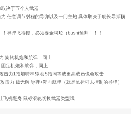
击力取决于五个人武器
 攻击力 任意调节射程的导弹以及一门主炮 具体取决于舰长导弹预
！！导弹飞得慢，必须要金坷垃（bushi预判！！！
攻击力 旋转机炮和航弹，同上
力 固定机炮和航弹，同上
5 攻击力1指加特林舔地 5指同等或更高载员也会攻击
数4 攻击力 贼无解 导弹+靶向航弹（就是鼠标可以控制的导弹）
说让飞机翻身 鼠标滚轮切换武器类型哦