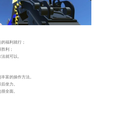
美的福利就行；
得胜利；
方法就可以。
到丰富的操作方法。
和后坐力。
也很全面。
。