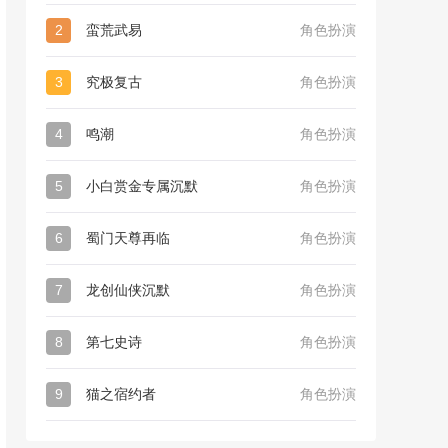
2
蛮荒武易
角色扮演
3
究极复古
角色扮演
4
鸣潮
角色扮演
5
小白赏金专属沉默
角色扮演
6
蜀门天尊再临
角色扮演
7
龙创仙侠沉默
角色扮演
8
第七史诗
角色扮演
9
猫之宿约者
角色扮演