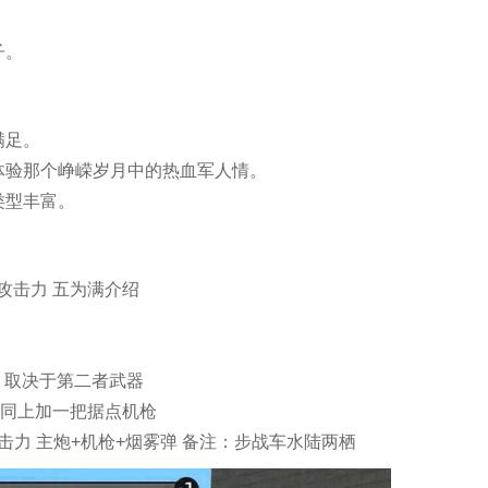
子。
满足。
体验那个峥嵘岁月中的热血军人情。
类型丰富。
攻击力 五为满介绍
力 取决于第二者武器
击力同上加一把据点机枪
 攻击力 主炮+机枪+烟雾弹 备注：步战车水陆两栖