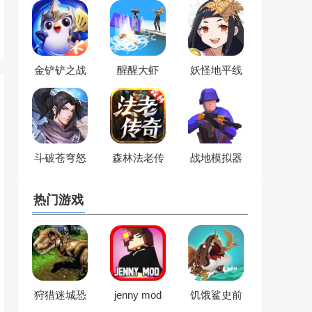
金铲铲之战
醒醒大虾
妖怪地平线
斗破苍穹怒
森林法老传
战地模拟器
火云岚
奇
热门游戏
狩猎迷城恐
jenny mod
饥饿鲨史前
龙大战
世界