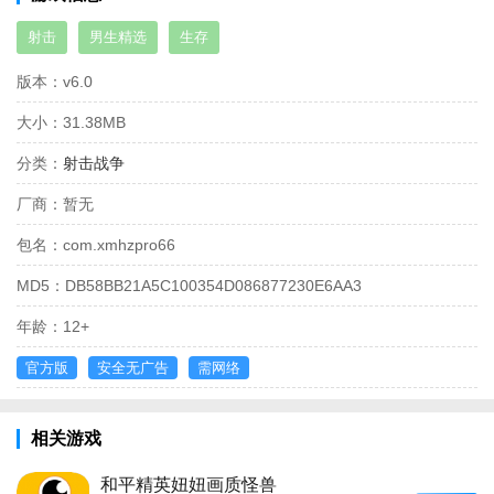
射击
男生精选
生存
版本：
v6.0
大小：
31.38MB
分类：
射击战争
厂商：
暂无
包名：
com.xmhzpro66
MD5：
DB58BB21A5C100354D086877230E6AA3
年龄：
12+
官方版
安全无广告
需网络
相关游戏
和平精英妞妞画质怪兽