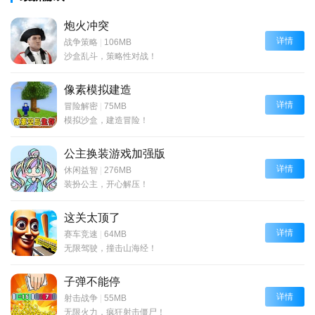
炮火冲突
详情
战争策略
|
106MB
沙盒乱斗，策略性对战！
像素模拟建造
详情
冒险解密
|
75MB
模拟沙盒，建造冒险！
公主换装游戏加强版
详情
休闲益智
|
276MB
装扮公主，开心解压！
这关太顶了
详情
赛车竞速
|
64MB
无限驾驶，撞击山海经！
子弹不能停
详情
射击战争
|
55MB
无限火力，疯狂射击僵尸！