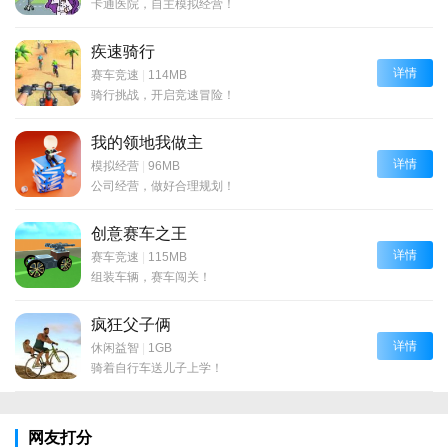
卡通医院，自主模拟经营！
疾速骑行
详情
赛车竞速
|
114MB
骑行挑战，开启竞速冒险！
我的领地我做主
详情
模拟经营
|
96MB
公司经营，做好合理规划！
创意赛车之王
详情
赛车竞速
|
115MB
组装车辆，赛车闯关！
疯狂父子俩
详情
休闲益智
|
1GB
骑着自行车送儿子上学！
网友打分