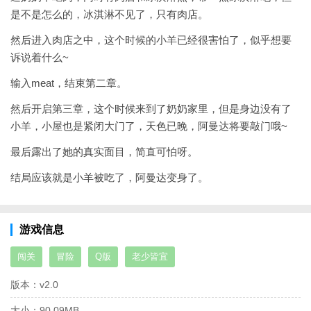
是不是怎么的，冰淇淋不见了，只有肉店。
然后进入肉店之中，这个时候的小羊已经很害怕了，似乎想要
诉说着什么~
输入meat，结束第二章。
然后开启第三章，这个时候来到了奶奶家里，但是身边没有了
小羊，小屋也是紧闭大门了，天色已晚，阿曼达将要敲门哦~
最后露出了她的真实面目，简直可怕呀。
结局应该就是小羊被吃了，阿曼达变身了。
游戏信息
闯关
冒险
Q版
老少皆宜
版本：
v2.0
大小：
90.09MB