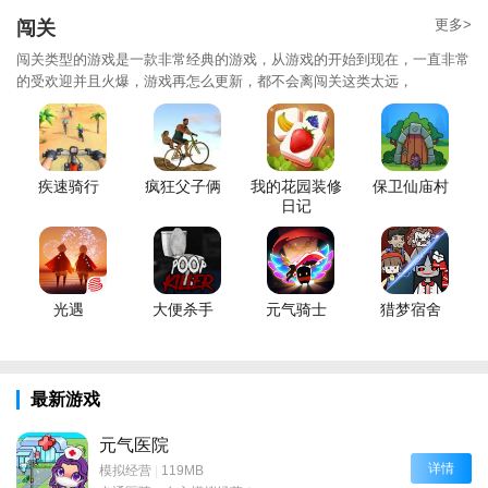
更多>
闯关
闯关类型的游戏是一款非常经典的游戏，从游戏的开始到现在，一直非常
的受欢迎并且火爆，游戏再怎么更新，都不会离闯关这类太远，
疾速骑行
疯狂父子俩
我的花园装修
保卫仙庙村
日记
光遇
大便杀手
元气骑士
猎梦宿舍
最新游戏
元气医院
详情
模拟经营
|
119MB