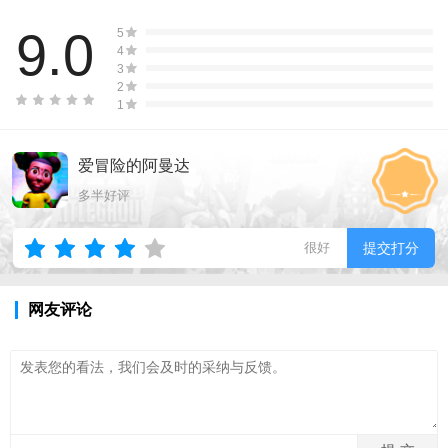
9.0
5
4
3
2
1
爱冒险的阿曼达
多半好评
很好
提交打分
网友评论