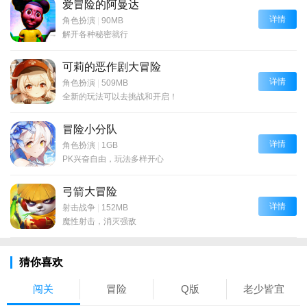
爱冒险的阿曼达
详情
角色扮演
|
90MB
解开各种秘密就行
可莉的恶作剧大冒险
详情
角色扮演
|
509MB
全新的玩法可以去挑战和开启！
冒险小分队
详情
角色扮演
|
1GB
PK兴奋自由，玩法多样开心
弓箭大冒险
详情
射击战争
|
152MB
魔性射击，消灭强敌
猜你喜欢
闯关
冒险
Q版
老少皆宜