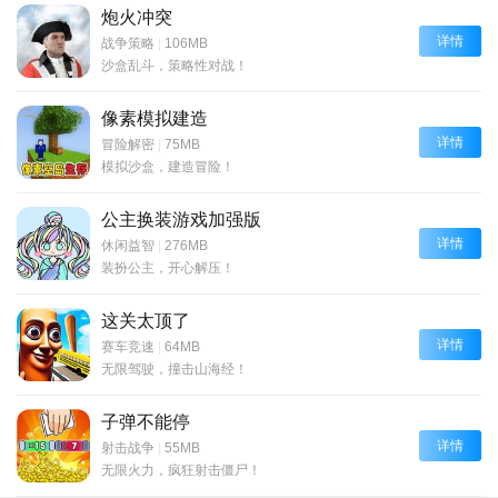
炮火冲突
详情
战争策略
|
106MB
沙盒乱斗，策略性对战！
像素模拟建造
详情
冒险解密
|
75MB
模拟沙盒，建造冒险！
公主换装游戏加强版
详情
休闲益智
|
276MB
装扮公主，开心解压！
这关太顶了
详情
赛车竞速
|
64MB
无限驾驶，撞击山海经！
子弹不能停
详情
射击战争
|
55MB
无限火力，疯狂射击僵尸！