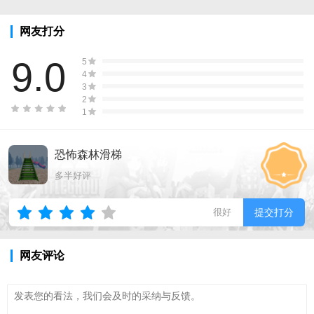
网友打分
9.0
5
4
3
2
1
恐怖森林滑梯
多半好评
很好
提交打分
网友评论