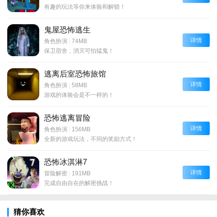
有趣的玩法等你来体验和解锁！
鬼屋恐怖逃生
详情
角色扮演
|
74MB
保卫宿舍，消灭可怕猛鬼！
逃离后室恐怖旅馆
详情
角色扮演
|
58MB
游戏的体验会是不一样的！
恐怖逃离冒险
详情
角色扮演
|
156MB
全新的游戏玩法，不同的奖励方式！
恐怖冰淇淋7
详情
冒险解密
|
191MB
完成自由自在的解密挑战！
猜你喜欢