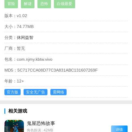
冒险
解谜
恐怖
白领最爱
版本：
v1.02
大小：
74.77MB
分类：
休闲益智
厂商：
暂无
包名：
com.njmy.kbtw.vivo
MD5：
5C717CCA08D77C3A831ABC131607269F
年龄：
12+
官方版
安全无广告
需网络
相关游戏
鬼屋恐怖故事
详情
角色扮演
|
42MB