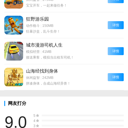
宝宝开车，一起来做任务！
狂野游乐园
详情
动作格斗
|
150MB
狂暴沙盒，乱斗生存！
城市漫游司机人生
详情
模拟经营
|
41MB
接送乘客，模拟当出租车司机！
山海经找到身体
详情
休闲益智
|
242MB
拼凑身体，合成山海经异兽！
网友打分
9.0
5
4
3