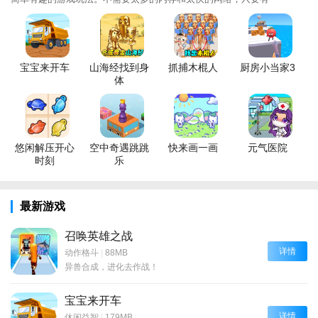
宝宝来开车
山海经找到身
抓捕木棍人
厨房小当家3
体
悠闲解压开心
空中奇遇跳跳
快来画一画
元气医院
时刻
乐
最新游戏
召唤英雄之战
详情
动作格斗
|
88MB
异兽合成，进化去作战！
宝宝来开车
详情
休闲益智
|
179MB