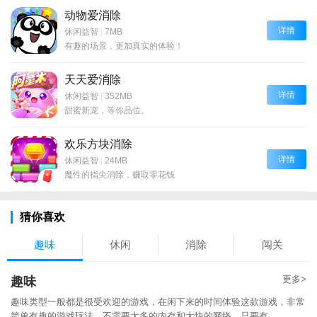
动物爱消除
详情
休闲益智
|
7MB
有趣的场景，更加真实的体验！
天天爱消除
详情
休闲益智
|
352MB
甜蜜新宠，等你品位。
欢乐方块消除
详情
休闲益智
|
24MB
魔性的指尖消除，赚取零花钱
猜你喜欢
趣味
休闲
消除
闯关
更多>
趣味
趣味类型一般都是很受欢迎的游戏，在闲下来的时间体验这款游戏，非常
简单有趣的游戏玩法。不需要太多的内存和太快的网络，只要有