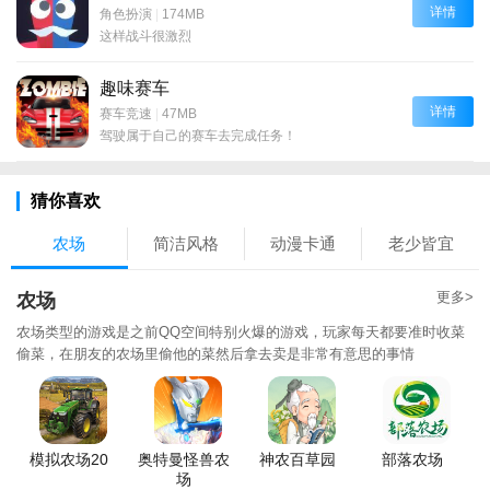
详情
角色扮演
|
174MB
这样战斗很激烈
趣味赛车
详情
赛车竞速
|
47MB
驾驶属于自己的赛车去完成任务！
猜你喜欢
农场
简洁风格
动漫卡通
老少皆宜
更多>
农场
农场类型的游戏是之前QQ空间特别火爆的游戏，玩家每天都要准时收菜
偷菜，在朋友的农场里偷他的菜然后拿去卖是非常有意思的事情
模拟农场20
奥特曼怪兽农
神农百草园
部落农场
场