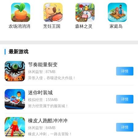
农场消消消
烹饪王国
森林之灵
家庭岛
最新游戏
节奏能量裂变
详情
休闲益智
|
87MB
异形入侵，吞噬进化大作战！
迷你时装城
详情
模拟经营
|
155MB
努力经营属于的服装城！
橡皮人跑酷冲冲冲
详情
休闲益智
|
84MB
橡皮人冲刺，一路去冒险！