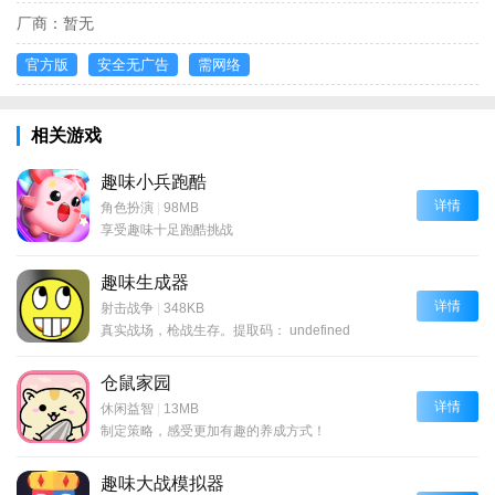
厂商：
暂无
官方版
安全无广告
需网络
相关游戏
趣味小兵跑酷
详情
角色扮演
|
98MB
享受趣味十足跑酷挑战
趣味生成器
详情
射击战争
|
348KB
真实战场，枪战生存。提取码： undefined
仓鼠家园
详情
休闲益智
|
13MB
制定策略，感受更加有趣的养成方式！
趣味大战模拟器