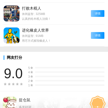
打败木棍人
详情
休闲益智
|
325MB
认真的给木棍人治病！
进化橡皮人世界
详情
休闲益智
|
91MB
用尽方式摧毁橡皮人！
网友打分
9.0
5
4
3
2
1
捉仓鼠
多半好评