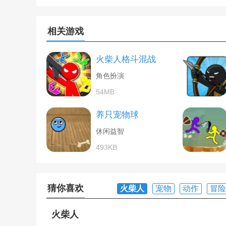
相关游戏
火柴人格斗混战
角色扮演
54MB
养只宠物球
休闲益智
493KB
猜你喜欢
火柴人
宠物
动作
冒险
火柴人