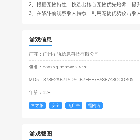
2、根据宠物特性，挑选出核心宠物优先培养，提
3、在战斗前观察敌人特点，利用宠物优势攻击敌
游戏信息
厂商：广州星轨信息科技有限公司
包名：com.xg.hcrcwxls.vivo
MD5：378E2AB715D5CB7FEF7B58F748CCDB09
年龄：12+
官方版
安全
无广告
需网络
游戏截图