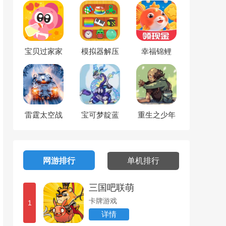
宝贝过家家
模拟器解压
幸福锦鲤
合集
雷霆太空战
宝可梦靛蓝
重生之少年
机
逆袭
网游排行
单机排行
三国吧联萌
卡牌游戏
1
详情