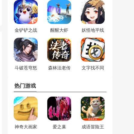
金铲铲之战
醒醒大虾
妖怪地平线
斗破苍穹怒
森林法老传
文字找不同
火云岚
奇
热门游戏
神奇大画家
爱之巢
成语冒险王