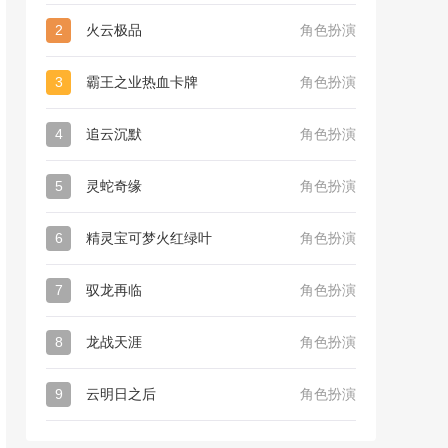
2
火云极品
角色扮演
3
霸王之业热血卡牌
角色扮演
4
追云沉默
角色扮演
5
灵蛇奇缘
角色扮演
6
精灵宝可梦火红绿叶
角色扮演
7
驭龙再临
角色扮演
8
龙战天涯
角色扮演
9
云明日之后
角色扮演