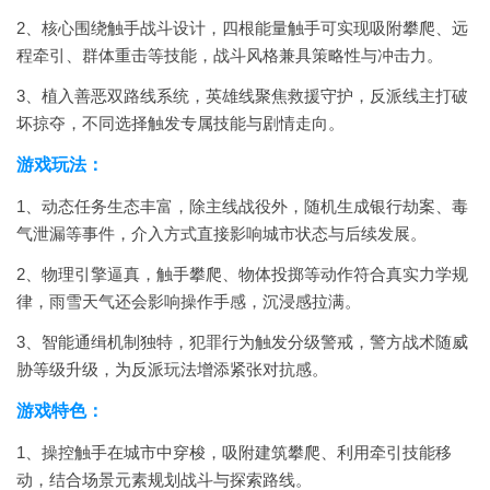
2、核心围绕触手战斗设计，四根能量触手可实现吸附攀爬、远
程牵引、群体重击等技能，战斗风格兼具策略性与冲击力。
3、植入善恶双路线系统，英雄线聚焦救援守护，反派线主打破
坏掠夺，不同选择触发专属技能与剧情走向。
游戏玩法：
1、动态任务生态丰富，除主线战役外，随机生成银行劫案、毒
气泄漏等事件，介入方式直接影响城市状态与后续发展。
2、物理引擎逼真，触手攀爬、物体投掷等动作符合真实力学规
律，雨雪天气还会影响操作手感，沉浸感拉满。
3、智能通缉机制独特，犯罪行为触发分级警戒，警方战术随威
胁等级升级，为反派玩法增添紧张对抗感。
游戏特色：
1、操控触手在城市中穿梭，吸附建筑攀爬、利用牵引技能移
动，结合场景元素规划战斗与探索路线。