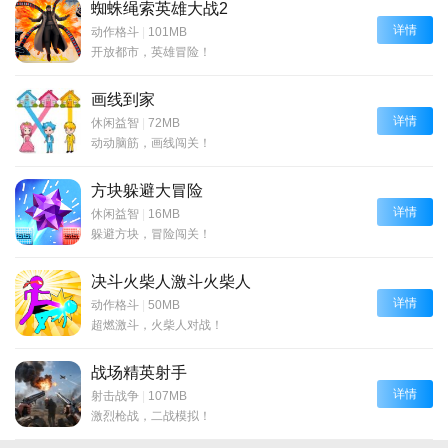
蜘蛛绳索英雄大战2
详情
动作格斗
|
101MB
开放都市，英雄冒险！
画线到家
详情
休闲益智
|
72MB
动动脑筋，画线闯关！
方块躲避大冒险
详情
休闲益智
|
16MB
躲避方块，冒险闯关！
决斗火柴人激斗火柴人
详情
动作格斗
|
50MB
超燃激斗，火柴人对战！
战场精英射手
详情
射击战争
|
107MB
激烈枪战，二战模拟！