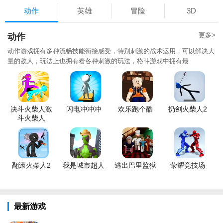
动作
英雄
冒险
3D
更多>
动作
动作游戏拥有多种流畅技能衔接感受，特别刺激的战术运用，可以解决大
量的敌人，玩法上也拥有着各种刺激的玩法，格斗游戏中拥有最
决斗火柴人激
闪电冲冲冲
欢乐跑个酷
扔剑火柴人2
斗火柴人
翻滚火柴人2
我是城市超人
逃出巴里监狱
荣耀竞技场
最新游戏