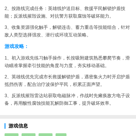
2、按路线完成任务：英雄线护送目标、救援平民解锁护盾技
能；反派线摧毁设施、对抗警方获取腐蚀等破坏能力。
3、收集资源强化触手，解锁连击、蓄力重击等技能组合，针对
敌人类型选择强攻、潜行或环境互动策略。
游戏攻略：
1、初入游戏先练习触手操作，长按吸附建筑熟悉攀爬节奏，滑
动瞄准掌握牵引技能的角度与力度，夯实移动基础。
2、英雄线优先完成市长救援解锁护盾，遇密集火力时开启护盾
抵挡伤害，配合治疗波保护平民，积累正面声望。
3、反派线摧毁雷达站获取电磁脉冲，作战时先瘫痪敌方电子设
备，再用酸性腐蚀技能瓦解防御工事，提升破坏效率。
游戏信息