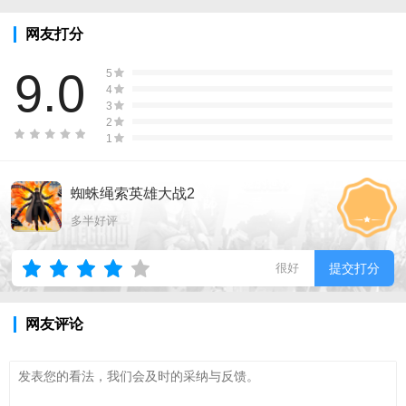
网友打分
9.0
5
4
3
2
1
蜘蛛绳索英雄大战2
多半好评
很好
提交打分
网友评论