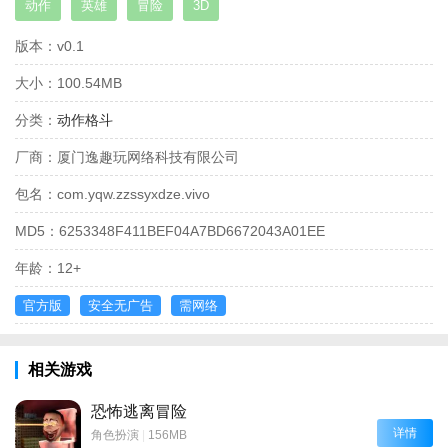
动作
英雄
冒险
3D
版本：
v0.1
大小：
100.54MB
分类：
动作格斗
厂商：
厦门逸趣玩网络科技有限公司
包名：
com.yqw.zzssyxdze.vivo
MD5：
6253348F411BEF04A7BD6672043A01EE
年龄：
12+
官方版
安全无广告
需网络
相关游戏
恐怖逃离冒险
详情
角色扮演
|
156MB