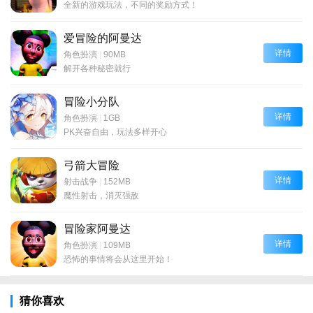
全新的游戏玩法，不同的奖励方式！
爱冒险的阿曼达
详情
角色扮演
|
90MB
解开各种秘密就行
冒险小分队
详情
角色扮演
|
1GB
PK兴奋自由，玩法多样开心
弓箭大冒险
详情
射击战争
|
152MB
魔性射击，消灭强敌
冒险家阿曼达
详情
角色扮演
|
109MB
恐怖的事情将会从这里开始！
猜你喜欢