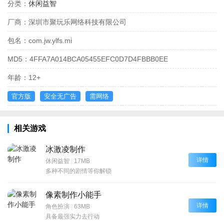
分类：
休闲益智
厂商：
深圳市聚玩乐网络科技有限公司
包名：
com.jw.ylfs.mi
MD5：
4FFA7A014BCA05455EFC0D7D4FBBB0EE
年龄：
12+
官方版
安全无广告
需网络
相关游戏
冰激凌制作
详情
休闲益智
|
17MB
多种不同的剧情等你解锁
像素制作小能手
详情
角色扮演
|
63MB
具备最强实力去行动