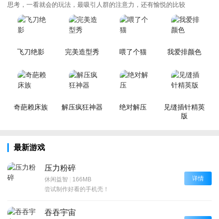
思考，一看就会的玩法，最吸引人群的注意力，还有愉悦的比较
飞刀绝影
完美造型秀
喂了个猫
我爱排颜色
奇葩赖床族
解压疯狂神器
绝对解压
见缝插针精英
版
最新游戏
压力粉碎
详情
休闲益智
|
166MB
尝试制作好看的手机壳！
吞吞宇宙