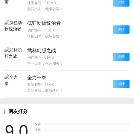
详情
休闲益智
|
210MB
黑洞出击，无限吞噬！
疯狂动物统治者
详情
动作格斗
|
33MB
模拟山羊，破坏冒险！
武林幻想之战
详情
动作格斗
|
61MB
格斗出击，生死闯关！
全力一拳
详情
冒险解密
|
72MB
星际冒险，解救伙伴！
网友打分
9.0
5
4