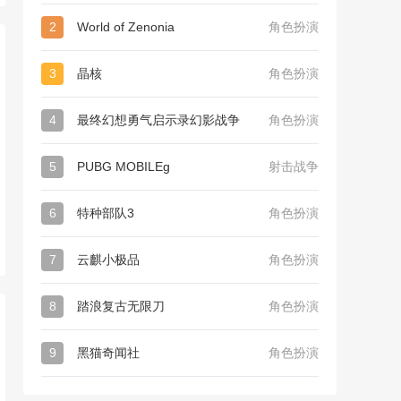
2
World of Zenonia
角色扮演
3
晶核
角色扮演
4
最终幻想勇气启示录幻影战争
角色扮演
5
PUBG MOBILEg
射击战争
6
特种部队3
角色扮演
7
云麒小极品
角色扮演
8
踏浪复古无限刀
角色扮演
9
黑猫奇闻社
角色扮演