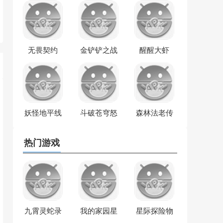
无畏契约
金铲铲之战
醒醒大虾
妖怪地平线
斗破苍穹怒
森林法老传
火云岚
奇
热门游戏
九霄灵蛇录
我的家园星
星际探险物
球
语