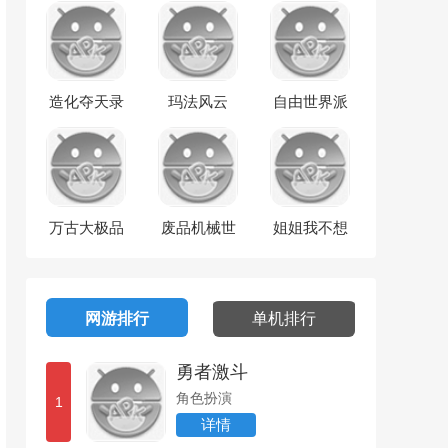
造化夺天录
玛法风云
自由世界派
对
万古大极品
废品机械世
姐姐我不想
界
努力了
网游排行
单机排行
勇者激斗
角色扮演
1
详情