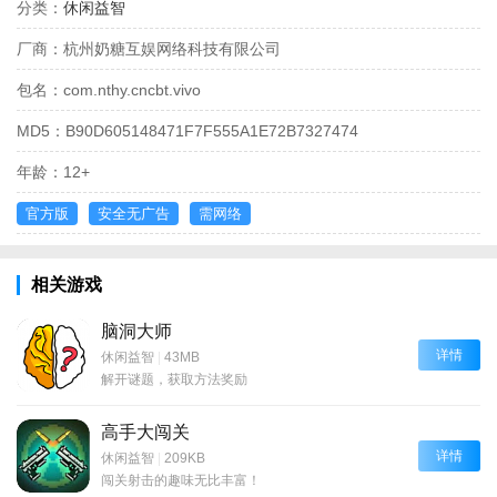
分类：
休闲益智
厂商：
杭州奶糖互娱网络科技有限公司
包名：
com.nthy.cncbt.vivo
MD5：
B90D605148471F7F555A1E72B7327474
年龄：
12+
官方版
安全无广告
需网络
相关游戏
脑洞大师
详情
休闲益智
|
43MB
解开谜题，获取方法奖励
高手大闯关
详情
休闲益智
|
209KB
闯关射击的趣味无比丰富！