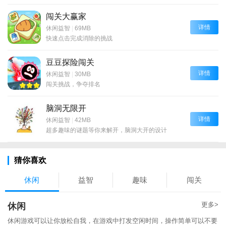
闯关大赢家
详情
休闲益智
|
69MB
快速点击完成消除的挑战
豆豆探险闯关
详情
休闲益智
|
30MB
闯关挑战，争夺排名
脑洞无限开
详情
休闲益智
|
42MB
超多趣味的谜题等你来解开，脑洞大开的设计
猜你喜欢
休闲
益智
趣味
闯关
更多>
休闲
休闲游戏可以让你放松自我，在游戏中打发空闲时间，操作简单可以不要