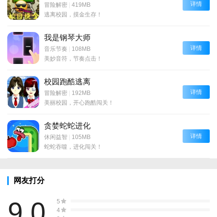
详情
冒险解密
|
419MB
逃离校园，摸金生存！
我是钢琴大师
详情
音乐节奏
|
108MB
美妙音符，节奏点击！
校园跑酷逃离
详情
冒险解密
|
192MB
美丽校园，开心跑酷闯关！
贪婪蛇蛇进化
详情
休闲益智
|
105MB
蛇蛇吞噬，进化闯关！
网友打分
9.0
5
4