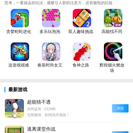
思考，一看就会的玩法，最吸引人群的注意力，还有愉悦的比较
贪婪蛇蛇进化
多乐玩泡泡
双人趣味挑战
高能找不同
这游戏很难
换装时尚女王
食神之路
辉煌烟火燃放
场
最新游戏
超能猜不透
详情
休闲益智
|
232MB
无限脑洞，剧情闯关挑战！
逃离课堂作战