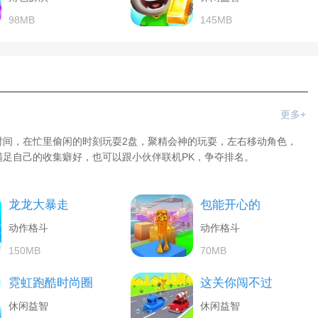
98MB
145MB
更多+
时间，在忙里偷闲的时刻玩耍2盘，聚精会神的玩耍，左右移动角色，
足自己的收集癖好，也可以跟小伙伴联机PK，争夺排名。
龙龙大暴走
包能开心的
动作格斗
动作格斗
150MB
70MB
霓虹跑酷时尚圈
这关你闯不过
休闲益智
休闲益智