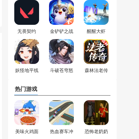
无畏契约
金铲铲之战
醒醒大虾
妖怪地平线
斗破苍穹怒
森林法老传
火云岚
奇
热门游戏
美味火鸡面
热血赛车冲
恐怖老奶奶
模拟
啊
逃脱