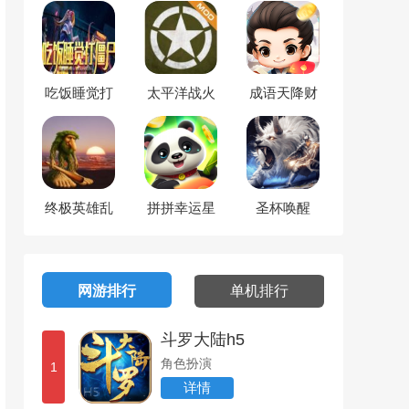
吃饭睡觉打
太平洋战火
成语天降财
僵尸
终极英雄乱
拼拼幸运星
圣杯唤醒
斗
网游排行
单机排行
斗罗大陆h5
角色扮演
1
详情