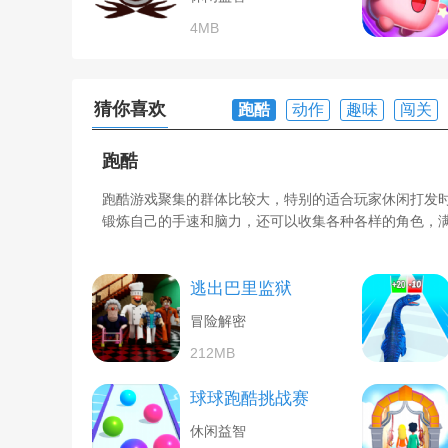
4MB
猜你喜欢
跑酷
动作
趣味
闯关
跑酷
跑酷游戏聚集的群体比较大，特别的适合玩家休闲打发
锻炼自己的手速和脑力，还可以收集各种各样的角色，满
逃出巴里监狱
冒险解密
212MB
球球跑酷挑战赛
休闲益智