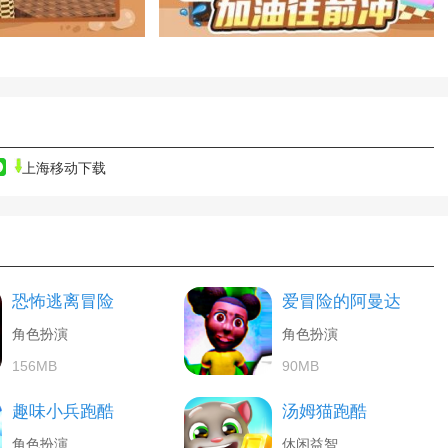
上海移动下载
恐怖逃离冒险
爱冒险的阿曼达
角色扮演
角色扮演
156MB
90MB
趣味小兵跑酷
汤姆猫跑酷
角色扮演
休闲益智