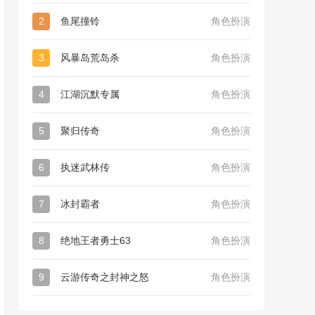
2
鱼尾撞铃
角色扮演
3
风暴岛荒岛杀
角色扮演
4
江湖沉默专属
角色扮演
5
聚归传奇
角色扮演
6
执迷武林传
角色扮演
7
冰封霸者
角色扮演
8
绝地王者勇士63
角色扮演
9
云游传奇之封神之怒
角色扮演