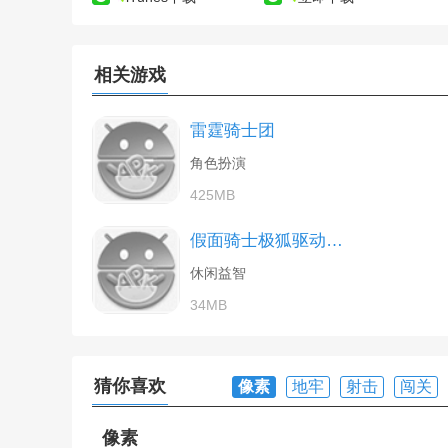
相关游戏
雷霆骑士团
角色扮演
425MB
假面骑士极狐驱动器模拟器
休闲益智
34MB
猜你喜欢
像素
地牢
射击
闯关
像素