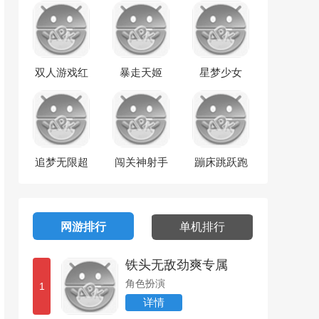
双人游戏红
暴走天姬
星梦少女
蓝对决
追梦无限超
闯关神射手
蹦床跳跃跑
超超变
网游排行
单机排行
铁头无敌劲爽专属
角色扮演
1
详情