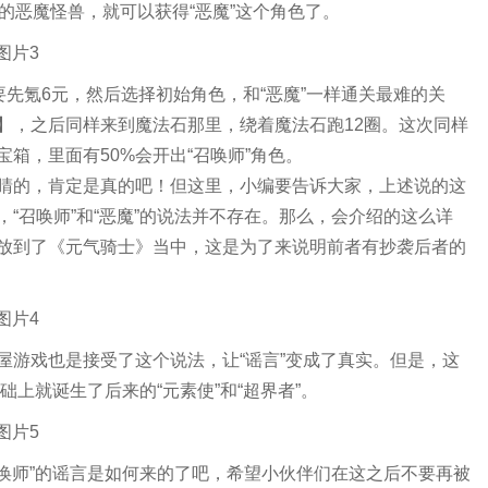
的恶魔怪兽，就可以获得“恶魔”这个角色了。
要先氪6元，然后选择初始角色，和“恶魔”一样通关最难的关
】，之后同样来到魔法石那里，绕着魔法石跑12圈。这次同样
箱，里面有50%会开出“召唤师”角色。
睛的，肯定是真的吧！但这里，小编要告诉大家，上述说的这
“召唤师”和“恶魔”的说法并不存在。那么，会介绍的这么详
放到了《元气骑士》当中，这是为了来说明前者有抄袭后者的
屋游戏也是接受了这个说法，让“谣言”变成了真实。但是，这
础上就诞生了后来的“元素使”和“超界者”。
召唤师”的谣言是如何来的了吧，希望小伙伴们在这之后不要再被