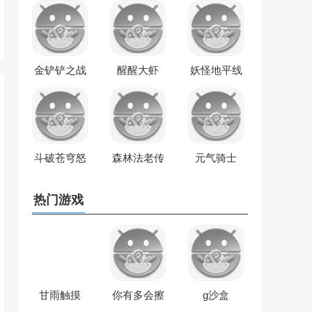
金铲铲之战
醒醒大虾
妖怪地平线
斗破苍穹怒
森林法老传
元气骑士
火云岚
奇
热门游戏
甘雨触摸
你有多会擦
g沙盒