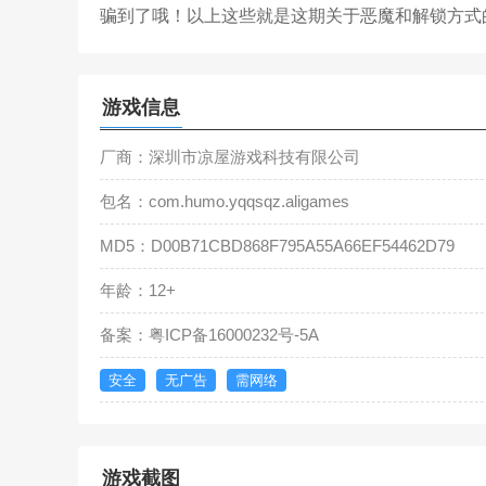
骗到了哦！以上这些就是这期关于恶魔和解锁方式
游戏信息
厂商：深圳市凉屋游戏科技有限公司
包名：com.humo.yqqsqz.aligames
MD5：D00B71CBD868F795A55A66EF54462D79
年龄：12+
备案：粤ICP备16000232号-5A
安全
无广告
需网络
游戏截图