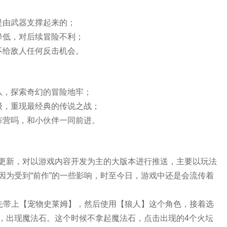
是由武器支撑起来的；
降低，对后续冒险不利；
不给敌人任何反击机会。
队，探索奇幻的冒险地牢；
级，重现最经典的传说之战；
阵营吗，和小伙伴一同前进。
更新，对以游戏内容开发为主的大版本进行推送，主要以玩法
因为受到“前作”的一些影响，时至今日，游戏中还是会流传着
家先带上【宠物史莱姆】，然后使用【狼人】这个角色，接着选
，出现魔法石。这个时候不拿起魔法石，点击出现的4个火坛