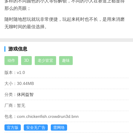
多样的不同颜色的小人等你解锁，不同的小人在赛道上都显得
那么的亮眼；
随时随地想玩就玩非常便捷，玩起来耗时也不长，是用来消磨
无聊时间的最佳选择。
游戏信息
动作
3D
老少皆宜
趣味
版本：
v1.0
大小：
30.44MB
分类：
休闲益智
厂商：
暂无
包名：
com.chickenfish.crowdrun3d.bnn
官方版
安全无广告
需网络