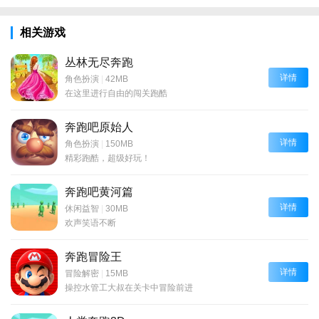
相关游戏
丛林无尽奔跑
详情
角色扮演
|
42MB
在这里进行自由的闯关跑酷
奔跑吧原始人
详情
角色扮演
|
150MB
精彩跑酷，超级好玩！
奔跑吧黄河篇
详情
休闲益智
|
30MB
欢声笑语不断
奔跑冒险王
详情
冒险解密
|
15MB
操控水管工大叔在关卡中冒险前进