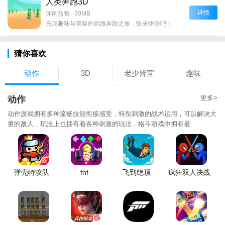
人类奔跑3D
详情
休闲益智
|
30MB
充满趣味与冒险的刺激奔跑之旅，快来体验吧！
猜你喜欢
动作
3D
老少皆宜
趣味
更多>
动作
动作游戏拥有多种流畅技能衔接感受，特别刺激的战术运用，可以解决大
量的敌人，玩法上也拥有着各种刺激的玩法，格斗游戏中拥有最
弹壳特攻队
fnf
飞到绝顶
疯狂双人决战