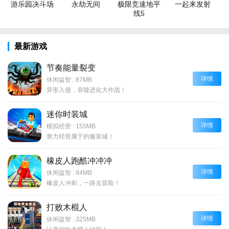
游乐园决斗场
永劫无间
极限竞速地平
一起来发射
线5
最新游戏
节奏能量裂变
详情
休闲益智
|
87MB
异形入侵，吞噬进化大作战！
迷你时装城
详情
模拟经营
|
155MB
努力经营属于的服装城！
橡皮人跑酷冲冲冲
详情
休闲益智
|
84MB
橡皮人冲刺，一路去冒险！
打败木棍人
详情
休闲益智
|
325MB