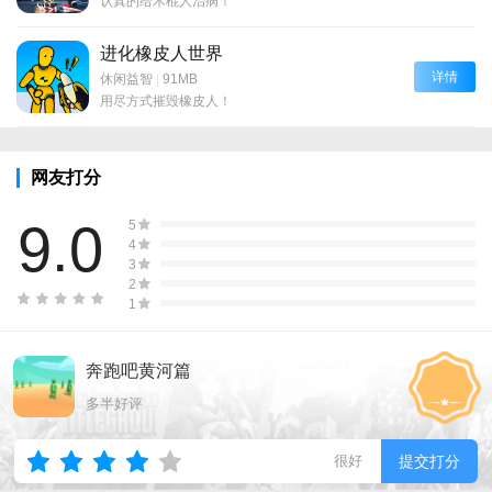
认真的给木棍人治病！
进化橡皮人世界
详情
休闲益智
|
91MB
用尽方式摧毁橡皮人！
网友打分
9.0
5
4
3
2
1
奔跑吧黄河篇
多半好评
很好
提交打分