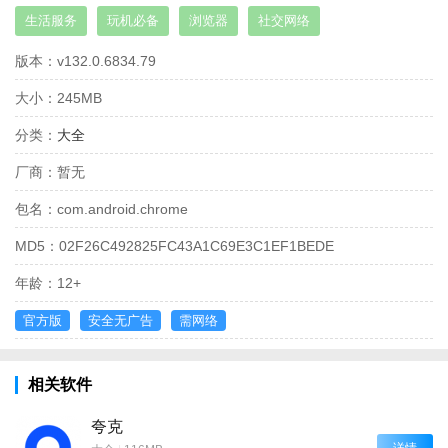
生活服务
玩机必备
浏览器
社交网络
版本：
v132.0.6834.79
大小：
245MB
分类：
大全
厂商：
暂无
包名：
com.android.chrome
MD5：
02F26C492825FC43A1C69E3C1EF1BEDE
年龄：
12+
官方版
安全无广告
需网络
相关软件
夸克
详情