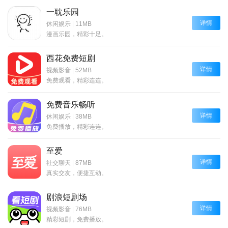
一耽乐园
详情
休闲娱乐
|
11MB
漫画乐园，精彩十足。
西花免费短剧
详情
视频影音
|
52MB
免费观看，精彩连连。
免费音乐畅听
详情
休闲娱乐
|
38MB
免费播放，精彩连连。
至爱
详情
社交聊天
|
87MB
真实交友，便捷互动。
剧浪短剧场
详情
视频影音
|
76MB
精彩短剧，免费播放。