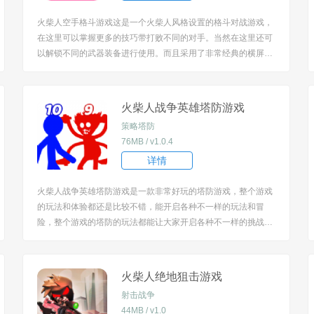
火柴人空手格斗游戏这是一个火柴人风格设置的格斗对战游戏，
在这里可以掌握更多的技巧带打败不同的对手。当然在这里还可
以解锁不同的武器装备进行使用。而且采用了非常经典的横屏操
作视角。 [title=biaoti]火柴人空手格斗游戏特色：[/title] 1、简洁
明白的胜负规则，一切都在红槽上面显示出来，红槽清空的人战
斗会失败； ...
火柴人战争英雄塔防游戏
策略塔防
76MB / v1.0.4
详情
火柴人战争英雄塔防游戏是一款非常好玩的塔防游戏，整个游戏
的玩法和体验都还是比较不错，能开启各种不一样的玩法和冒
险，整个游戏的塔防的玩法都能让大家开启各种不一样的挑战，
整个游戏的模式也是比较不错的！ [title=biaoti]游戏特色：[/title]
1.提供有趣的爬塔挑战，玩家可以在这里随意爬塔，尽情闯关。
2....
火柴人绝地狙击游戏
射击战争
44MB / v1.0