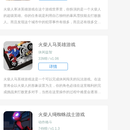
火柴人寒冰英雄游戏在这个游戏世界里，你扮演的是一个火柴人
的超级英雄。你的任务就是利用自己独特的暴风雪技能去打败敌
人。而且发现这个城市中的犯罪事件有很多，而且还有很多交通
事故，每一个都需要利用到你的专属技能才能快速的打败对手，
帮助警察打击犯罪，让城市恢复和平。 [title=biaoti]火柴人寒冰
英雄特色：[/title] 、画...
火柴人马英雄游戏
休闲益智
33MB / v1.06
详情
火柴人马英雄游戏这是一个可以完成休闲闯关的玩法游戏。在这
里将会以火柴人的形象设置为主，你的角色必须在这里顺利的完
成挑战来打败更多对手，当然在这里操作的过程中难度会逐渐增
加。 [title=biaoti]火柴人马英雄游戏特色：[/title] 1、在这里进行
挑战过程中非常独特的画面设置，给你带来不同的视觉刺激；
2、最...
火柴人绳蜘蛛战士游戏
动作格斗
74MB / v1.1.3