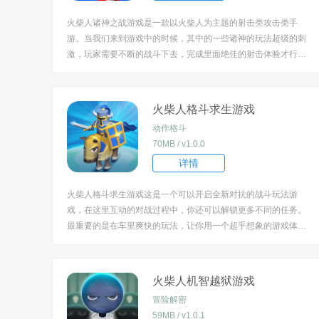
火柴人诸神之战游戏是一款以火柴人为主题的射击类攻击类手
游。当我们来到游戏中的时候，其中的一些诸神的玩法超级的刺
激，玩家需要不断的战斗下去，完成里面绝佳的射击体验才行
哟，更有趣的玩法哟，感兴趣的玩家速来游戏中体验吧！ [title=b
iaoti]火柴人诸神之战游戏特色：[/title] 1、简洁清晰的画面，让火
柴人的角色更加的有趣...
火柴人格斗求生游戏
动作格斗
70MB / v1.0.0
详情
火柴人格斗求生游戏这是一个可以开启全新对抗的战斗玩法游
戏，在这里互动的对战过程中，你还可以解锁更多不同的任务。
最重要的是在车里爽快的玩法，让你用一个超乎想象的游戏体
验。 [title=biaoti]火柴人格斗求生游戏特色：[/title] 1、超酷打击
感，男生精选必备游戏，招式操作合一时时刻刻要注意敌人出
现； 2、英...
火柴人机智越狱游戏
冒险解密
59MB / v1.0.1