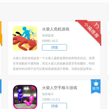
火柴人危机游戏
休闲益智
68MB / v0.3
详情
火柴人危机游戏这是一个火柴人题材设置的休闲闯关玩法。采用
非常炫酷的卡通风格，而且火柴人的形象设置非常的魔性，特别
是操作的过程中也可以更加迅速地进行掌握。当然在孩这里你还
需要躲避更多的陷阱。 [title=biaoti]火柴人危机游戏特色：[/title]
1、这里拥有着最爽快的跑酷竞速挑战，非常多的玩家同台竞技
比拼，看谁才是最强...
火柴人空手格斗游戏
动作格斗
33MB / v1.0.1
详情