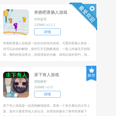
奔跑吧香肠人游戏
休闲益智
133MB / v1.1.1
详情
奔跑吧香肠人游戏是一款好玩的闯关游戏，可爱的香肠人角色，
你可以自由的解锁，操控它开启跑酷挑战，一路上跨越无尽的阻
碍，顺利的抵达终点，收获很多的乐趣，画风比较的简约，地图
很有特点，认真的对待，会有难忘的记忆，玩起来很是解压。 [tit
le=biaoti]游戏亮点：[/title] 1、以香肠人作为游戏角色，可爱搞怪
的形象增加了许多...
床下有人游戏
冒险解密
208MB / v1.0
详情
床下有人游戏是一款恐怖解谜游戏，置身一个发生暴乱的火车上
面，面对大量变异伪人的出没，你害怕的躲在了狭窄的床板下