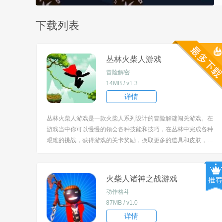
下载列表
丛林火柴人游戏
冒险解密
14MB / v1.3
详情
丛林火柴人游戏是一款火柴人系列设计的冒险解谜闯关游戏。在
游戏当中你可以慢慢的领会各种技能和技巧，在丛林中完成各种
艰难的挑战，获得游戏的关卡奖励，换取更多的道具和皮肤，丰
富自己的游戏体验。关卡场景有很多的障碍物和陷阱，你需要灵
活的控制火柴人躲避它们，完美的达到终点。 [title=biaoti]丛林
火柴人游戏特色：[/title] ...
火柴人诸神之战游戏
动作格斗
87MB / v1.0
详情