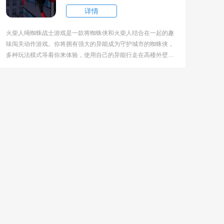
详情
火柴人绳蜘蛛战士游戏是一款将蜘蛛侠和火柴人结合在一起的趣
味闯关动作游戏。你将拥有强大的异能成为守护城市的蜘蛛侠，
多种玩法模式等着你来体验，使用自己的异能行走在高楼外壁上
简直是轻而易举，但是想运用能力和坏人战斗就很具有挑战性
了。游戏还有很多的道具可以解锁使用哦。 [title=biaoti]火柴人
绳蜘蛛战士游戏特色：[/title] ...