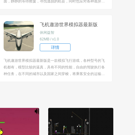
面，静静的等待救援，寻找逃脱的机会，同时也应对各种诡异的
事情，做出正确的选择，会影响自己的结局，需要格外的慎重。
[title=biaoti]游戏特色：[/title] 1、需要依据特定规则来应对火车上
的恐怖场景与变异伪...
飞机遨游世界模拟器最新版
休闲益智
62MB / v1.0
详情
飞机遨游世界模拟器最新版是一款模拟飞行游戏，各种型号的飞
机都有，模型比较的逼真，具有不同的性能，自由的驾驶执行各
种任务，在不同的城市以及国家之间穿梭，将乘客安全的运输到
目的地，灵活应对突发的状况，画面很写实，玩起来很有沉浸
感。 [title=biaoti]游戏亮点：[/title] 1、提供多种不同类型的飞机
供玩家驾驶，每种飞机...