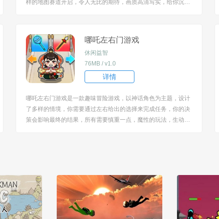
样的地图赛道开启，令人无比的期待，画质高清写实，给你沉浸
式的体验，高手切磋惊险不已，释放你的压力，玩起来很兴奋。
[title=biaoti]游戏亮点：[/title] 1、在赛道上展开激烈比拼，围绕速
度与竞技展开游戏...
哪吒左右门游戏
休闲益智
76MB / v1.0
详情
哪吒左右门游戏是一款趣味冒险游戏，以神话角色为主题，设计
了多样的情境，你需要通过左右给出的选择来完成任务，你的决
策会影响最终的结果，所有需要慎重一点，魔性的玩法，生动的
画风增添了很多的趣味，难度递增，需要掌握一定的技巧。 [title
=biaoti]游戏特色：[/title] 1、以哪吒、敖丙、申公豹等神话角色
为核心，借助神话故...