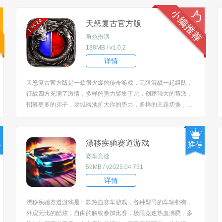
天怒复古官方版
角色扮演
138MB / v1.0.2
详情
天怒复古官方版是一款很火爆的传奇游戏，无限混战一起组队，
征战四方充满了激情，多样的势力聚集于此，创建强大的帮派，
招募更多的弟子，攻城略池扩大你的势力，多样的主题切换，搭
配不同的法宝神器，威力超强给你沉浸式的体验值得去参与。 [tit
le=biaoti]游戏特色：[/title] 1、完美复刻经典，低数值、真复古，
带来原汁原味的传...
漂移疾驰赛道游戏
赛车竞速
59MB / v2025.04.731
详情
漂移疾驰赛道游戏是一款热血赛车游戏，各种型号的车辆都有，
外观无比的酷炫，自由的解锁参加比赛，极限竞速热血沸腾，多