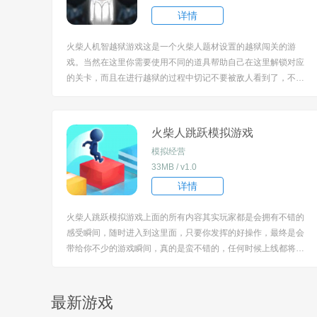
详情
火柴人机智越狱游戏这是一个火柴人题材设置的越狱闯关的游
戏。当然在这里你需要使用不同的道具帮助自己在这里解锁对应
的关卡，而且在进行越狱的过程中切记不要被敌人看到了，不然
的话你就会被抓住。 [title=biaoti]火柴人机智越狱游戏特色：[/titl
e] 1、在这里个性化的撑杆方法，还需要在这里解锁更多不同的
主线任务，才能进行越...
火柴人跳跃模拟游戏
模拟经营
33MB / v1.0
详情
火柴人跳跃模拟游戏上面的所有内容其实玩家都是会拥有不错的
感受瞬间，随时进入到这里面，只要你发挥的好操作，最终是会
带给你不少的游戏瞬间，真的是蛮不错的，任何时候上线都将会
让你沉浸其中，只要你多多的体验和感受就可以了。 [title=biaot
i]火柴人跳跃模拟游戏特色[/title] 1、真的是蛮不错和有意思的，
在你好好的感受了之...
最新游戏