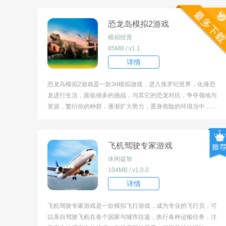
恐龙岛模拟2游戏
模拟经营
85MB / v1.1
详情
恐龙岛模拟2游戏是一款3d模拟游戏，进入侏罗纪世界，化身恐
龙进行生活，面临很多的挑战，与其它的恐龙对抗，争夺领地与
资源，繁衍你的种群，逐渐扩大势力，置身危险的环境当中，时
刻保持冷静，阻止更大恐龙的袭击，弥漫紧张的气息。 [title=bia
oti]游戏亮点：[/title] 1、构建了一个逼真的侏罗纪世界，可以在
这里遇到霸王龙、...
飞机驾驶专家游戏
休闲益智
104MB / v1.0.0
详情
飞机驾驶专家游戏是一款模拟飞行游戏，成为专业的飞行员，可
以亲自驾驶飞机在各个国家与城市往返，执行各种运输任务，注