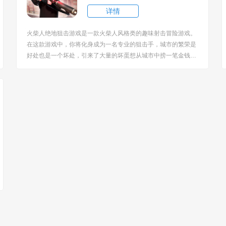
详情
火柴人绝地狙击游戏是一款火柴人风格类的趣味射击冒险游戏。
在这款游戏中，你将化身成为一名专业的狙击手，城市的繁荣是
好处也是一个坏处，引来了大量的坏蛋想从城市中捞一笔金钱。
你接到了上级的命令，将所有的坏蛋消灭掉，因为敌人较多你只
能选择逐一将它们消灭，拿起你的狙击枪进行射击。 [title=biaot
i]火柴人绝地狙击游戏特色：[/title] ...