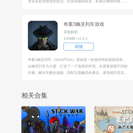
意安全处理突发的状况，欣赏美丽的风景，积累足够的经验，不
断升级更大型号的飞机，体验不一样的驾驶乐趣，令人期待。 [tit
le=biaoti]游戏特色：[/title] 1、运用高度还原的飞行控制系统，基
于真实航空数据设...
奇案3幽灵列车游戏
冒险解密
134MB / v1.0.2
详情
奇案3幽灵列车（GhostTrain）游戏是一款很恐怖的逃脱游戏，
以幽灵列车为主题，打造了一个诡异的环境，你需要探索不同的
车厢，解决无数的谜题，同时主题幽灵的袭击，逐渐揭开背后的
真相，证明你的胆量与智慧，大胆的推理，勇敢的行动下去，过
程很是兴奋，继续新的剧情以及故事。 [title=biaoti]游戏亮点：[/t
itle] 1、...
相关合集