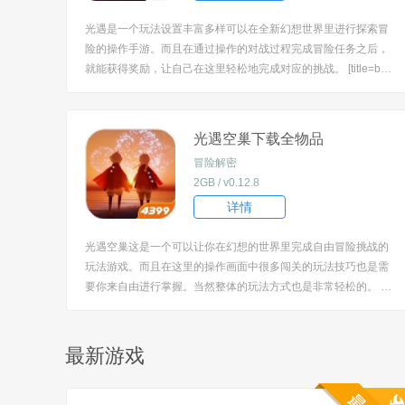
光遇是一个玩法设置丰富多样可以在全新幻想世界里进行探索冒
险的操作手游。而且在通过操作的对战过程完成冒险任务之后，
就能获得奖励，让自己在这里轻松地完成对应的挑战。 [title=bia
oti]游戏特色：[/title] 1、而且在这里很多不同的闯关玩法技巧，
可以在线完成耐心掌握； 2、当然你的角色还可以在这里使用各
式各...
光遇空巢下载全物品
冒险解密
2GB / v0.12.8
详情
光遇空巢这是一个可以让你在幻想的世界里完成自由冒险挑战的
玩法游戏。而且在这里的操作画面中很多闯关的玩法技巧也是需
要你来自由进行掌握。当然整体的玩法方式也是非常轻松的。 [tit
le=biaoti]游戏特色：[/title] 1、当然你还可以进行自由的互动交
流，认识不同的伙伴； 2、而且各式各样的场景设置中，你还可
以完...
最新游戏