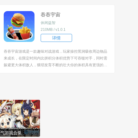
=biaoti]游戏特色：[/title] 1、还原完整超市经营链条，从对接货
源进货，到将商品分...
吞吞宇宙
休闲益智
210MB / v1.0.1
详情
吞吞宇宙游戏是一款趣味对战游戏，玩家操控黑洞吸收周边物品
来成长，在限定时间内比拼积分体积优势下可吞噬对手，同时需
躲避更大体积敌人，猥琐发育不断的壮大你的体积具有更强的威
力，轻松消灭对手成为最终的获胜者，胆战心惊的过程值得去参
与。 [title=biaoti]游戏亮点：[/title] 1、以黑洞吞噬为核心玩法，
通过吸收物品实现体...
人气游戏合集