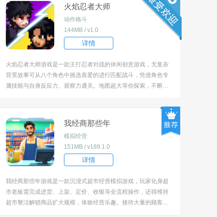
火焰忍者大师
动作格斗
144MB / v1.0
详情
火焰忍者大师游戏是一款主打忍者对战的休闲创意游戏，无复杂
背景故事可从八个角色中挑选喜爱的进行匹配战斗，凭借角色专
属技能与自身反应力、观察力通关。地图超大等你探索，不断的
击杀对手坚持到最后，把握住机会实现目标更快的成长变强。 [tit
le=biaoti]游戏亮点：[/title] 1、设定八个差异化可操作角色，每个
角色都拥有独特专...
我经商那些年
模拟经营
151MB / v189.1.0
详情
我经商那些年游戏是一款沉浸式超市经营模拟游戏，玩家化身超
市老板需完成进货、上架、定价、收银等全流程操作，还得维持
超市整洁解锁商品扩大规模，体验经营乐趣。接待大量的顾客制
定各种促销方案，提高人气获得更多的利润不断扩大规模。 [title