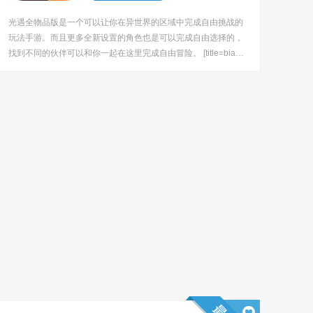
光遇全物品版是一个可以让你在异世界的区域中完成自由挑战的
玩法手游。而且更多全新设置的角色也是可以完成自由选择的，
找到不同的伙伴可以和你一起在这里完成自由冒险。 [title=biaot
i]软件特色：[/title] 1、游戏的画面设置绚丽无比，角色的外观刻
画也是非常细致； 2、当然超多不同的道具是可以解锁使用的，
会有...