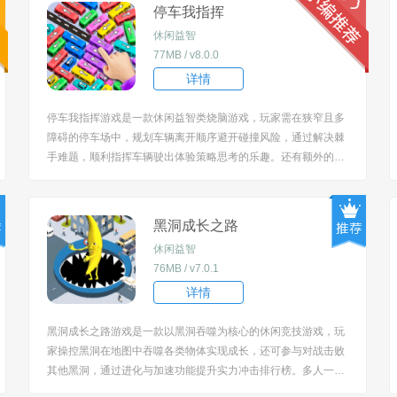
停车我指挥
休闲益智
77MB / v8.0.0
详情
停车我指挥游戏是一款休闲益智类烧脑游戏，玩家需在狭窄且多
障碍的停车场中，规划车辆离开顺序避开碰撞风险，通过解决棘
手难题，顺利指挥车辆驶出体验策略思考的乐趣。还有额外的道
具可以使用，帮助你节省时间在需要的时候解锁。 [title=biaoti]
游戏特色：[/title] 1、以 “停车场指挥” 为核心场景，聚焦狭窄空间
与障碍布局，...
黑洞成长之路
休闲益智
76MB / v7.0.1
详情
黑洞成长之路游戏是一款以黑洞吞噬为核心的休闲竞技游戏，玩
家操控黑洞在地图中吞噬各类物体实现成长，还可参与对战击败
其他黑洞，通过进化与加速功能提升实力冲击排行榜。多人一起
竞技展现出你的实力，灵活的进行躲避坚持到最后一刻。 [title=b