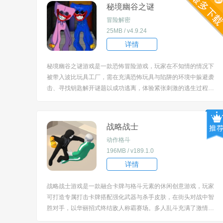
秘境幽谷之谜
冒险解密
25MB / v4.9.24
详情
秘境幽谷之谜游戏是一款恐怖冒险游戏，玩家在不知情的情况下
被带入波比玩具工厂，需在充满恐怖玩具与陷阱的环境中躲避袭
击、寻找钥匙解开谜题以成功逃离，体验紧张刺激的逃生过程。
切换不同的视角仔细观察身边的环境玩起来胆战心惊的。 [title=b
iaoti]游戏亮点：[/title] 1、以 “波比玩具工厂” 为核心场景，打造
充满诡异氛围...
战略战士
动作格斗
196MB / v189.1.0
详情
战略战士游戏是一款融合卡牌与格斗元素的休闲创意游戏，玩家
可打造专属打击卡牌搭配强化武器与杀手皮肤，在街头对战中智
胜对手，以华丽招式终结敌人称霸赛场。多人乱斗充满了激情，
眼疾手快躲避偷袭，持续的输出摧毁敌人的防御顺利的过关。 [tit