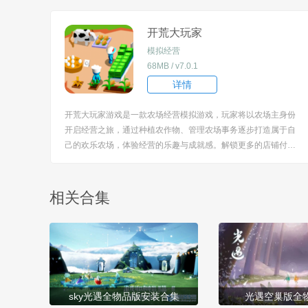
le=biaoti]游戏特色：[/title] 1、以卡牌组合驱动格斗核心，不同卡
牌对应独特拳脚招...
开荒大玩家
模拟经营
68MB / v7.0.1
详情
开荒大玩家游戏是一款农场经营模拟游戏，玩家将以农场主身份
开启经营之旅，通过种植农作物、管理农场事务逐步打造属于自
己的欢乐农场，体验经营的乐趣与成就感。解锁更多的店铺付出
很多的精力，各种任务完成解锁诸多的成就愈加的开心。 [title=b
iaoti]游戏亮点：[/title] 1、聚焦农场经营核心，涵盖农作物种植、
农场日常管理等完...
相关合集
sky光遇全物品版安装合集
光遇空巢版全