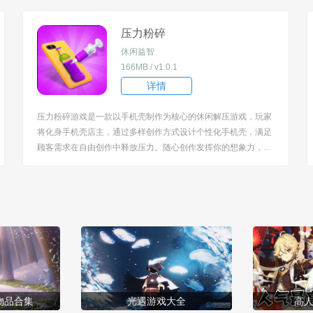
iaoti]游戏亮点：[/title] 1、采用 “吞噬 - 成长 - 对战” 核心循环，黑
洞...
压力粉碎
休闲益智
166MB / v1.0.1
详情
压力粉碎游戏是一款以手机壳制作为核心的休闲解压游戏，玩家
将化身手机壳店主，通过多样创作方式设计个性化手机壳，满足
顾客需求在自由创作中释放压力。随心创作发挥你的想象力，展
现你的大师手艺俘获更多的顾客，海量皮肤随你解锁使用。 [title
=biaoti]游戏特色：[/title] 1、提供丰富的手机壳创作方式，涵盖
创意喷色、厚涂丙烯...
物品合集
光遇游戏大全
高