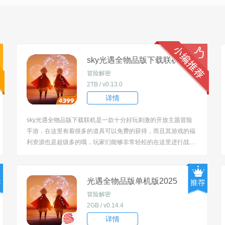
sky光遇全物品版下载联机
冒险解密
2TB / v0.13.0
详情
sky光遇全物品版下载联机是一款十分好玩刺激的开放主题冒险
手游，在这里有着很多的道具可以免费的获得，而且其游戏的福
利资源也是超级多的哦，玩家们能够非常轻松的在这里进行战
斗，得到超多的道具哦。 [title=biaoti]游戏特色：[/title] 1.完善的
社交系统，可以随意的和其他玩家组队娱乐； 2.发挥出自己最
厉...
光遇全物品版单机版2025
冒险解密
2GB / v0.14.4
详情