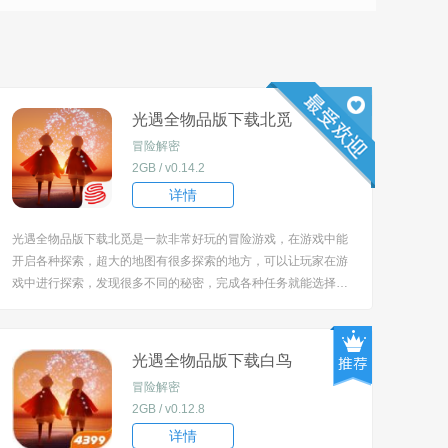
光遇全物品版下载北觅
冒险解密
2GB / v0.14.2
详情
光遇全物品版下载北觅是一款非常好玩的冒险游戏，在游戏中能
开启各种探索，超大的地图有很多探索的地方，可以让玩家在游
戏中进行探索，发现很多不同的秘密，完成各种任务就能选择不
同的乐趣! [title=biaoti]游戏特色：[/title] 1、任何的挑战都能感受
到游戏的用心，开启各种冒险吧; 2、在各种地方快来完不同的
挑...
光遇全物品版下载白鸟
冒险解密
2GB / v0.12.8
详情