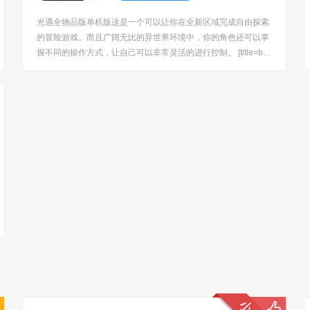
光遇全物品版单机版这是一个可以让你在全新区域完成自由探索
的冒险游戏。而且广阔无比的异世界环境中，你的角色还可以掌
握不同的操作方式，让自己可以非常灵活的进行控制。 [title=bia
oti]游戏特色：[/title] 1、更多飞行的道具可以在这里完成解锁使
用，让你可以顺利完成移动； 2、而且收集不同的能量之后你还
可以...