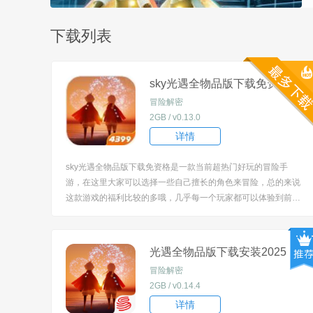
下载列表
sky光遇全物品版下载免资格
冒险解密
2GB / v0.13.0
详情
sky光遇全物品版下载免资格是一款当前超热门好玩的冒险手
游，在这里大家可以选择一些自己擅长的角色来冒险，总的来说
这款游戏的福利比较的多哦，几乎每一个玩家都可以体验到前所
未有的冒险乐趣。 [title=biaoti]游戏特色：[/title] 1.这里面所有的
资源都是为你们准备的，娱乐性也很不错； 2.发挥出你们最出
色...
光遇全物品版下载安装2025
冒险解密
2GB / v0.14.4
详情