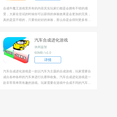
合成牛魔王游戏里所有的内容其实玩家们都是会拥有不错的感
受，大家在尝试的时候你可以获得的体验效果是会更加的完美，
真的是蛮不错的，只要你好好的体验，那么你是会得到更多有趣
的瞬间，所以就耐心的体验吧，随时进入到这里面都不会让你失
望的。 [title=biaoti]合成牛魔王游戏特色[/title] 1、作为一个合成
题材的游戏，其实大家...
汽车合成进化游戏
休闲益智
60MB / v1.0
详情
汽车合成进化游戏是一款以汽车为主题的合成游戏，玩家需要合
成出各种各样的汽车来进行比赛和收集。汽车合成进化游戏是一
款非常简单而有趣的游戏。玩家需要在游戏中合成不同的汽车，
并使用它们来进行比赛和收集。 [title=biaoti]游戏内容[/title] 1、
在游戏开始时，玩家将拥有一种最基本的汽车，通过不断地合
成，可以制造出各种高...