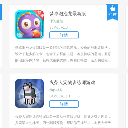
玩。 [title=biaoti]游戏特色：[/title] 1、能尽情参与无限激战，感
受战斗比拼带来...
梦卓泡泡龙最新版
休闲益智
35MB / v1.0
详情
梦卓泡泡龙最新版是一款好玩的消除游戏，经典的泡泡龙玩法，
设计了超多的关卡，包含了多样的主题，难度持续的递增，五彩
的泡泡等你清除，获得大量的奖励，绚丽的特效，迷人的过程，
给你难忘的体验，来这里轻松解压，积累一定的经验与技巧。 [tit
le=biaoti]游戏亮点：[/title] 1、采用经典的游戏画风，能唤起玩家
的怀旧情感，来这...
火柴人宠物训练师游戏
动作格斗
84MB / v1.1.1
详情
火柴人宠物训练师游戏是一款动作冒险游戏，置身火柴人世界，
探索诺大的地图，四处驯服宠物，帮助你完成战斗，击败大量敌