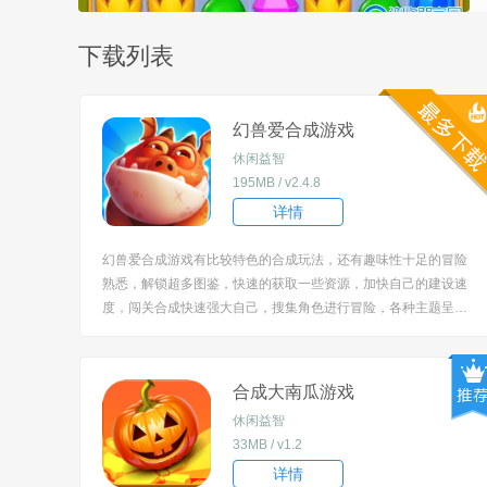
下载列表
幻兽爱合成游戏
休闲益智
195MB / v2.4.8
详情
幻兽爱合成游戏有比较特色的合成玩法，还有趣味性十足的冒险
熟悉，解锁超多图鉴，快速的获取一些资源，加快自己的建设速
度，闯关合成快速强大自己，搜集角色进行冒险，各种主题呈
现，带来非常开心的玩法。 [title=biaoti]幻兽爱合成特色：[/title]
1、闯关丰富冒险精彩，任务触发充满未知，让你感受不一样的
消除合成玩法； ...
合成大南瓜游戏
休闲益智
33MB / v1.2
详情