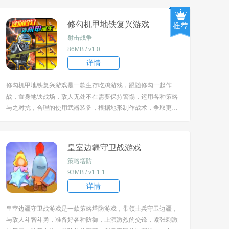
危险。 [title=biaoti]游戏亮点：[/title] 1、可在超燃的竞技对战中
自由开启冒险，与强大...
修勾机甲地铁复兴游戏
射击战争
86MB / v1.0
详情
修勾机甲地铁复兴游戏是一款生存吃鸡游戏，跟随修勾一起作
战，置身地铁战场，敌人无处不在需要保持警惕，运用各种策略
与之对抗，合理的使用武器装备，根据地形制作战术，争取更多
的时间与机会，全程都很紧张，可玩性很高的，给你热血的体
验，每次都有新的收获。 [title=biaoti]游戏特色：[/title] 1、将扮
演可爱的修勾角色，驾驶...
皇室边疆守卫战游戏
策略塔防
93MB / v1.1.1
详情
皇室边疆守卫战游戏是一款策略塔防游戏，带领士兵守卫边疆，
与敌人斗智斗勇，准备好各种防御，上演激烈的交锋，紧张刺激