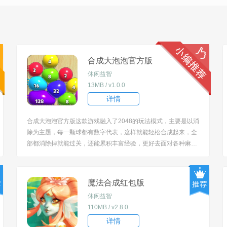
合成大泡泡官方版
休闲益智
13MB / v1.0.0
详情
合成大泡泡官方版这款游戏融入了2048的玩法模式，主要是以消
除为主题，每一颗球都有数字代表，这样就能轻松合成起来，全
部都消除掉就能过关，还能累积丰富经验，更好去面对各种麻
烦，解锁出来的难关也能处理好。 [title=biaoti]合成大泡泡官方
版特色：[/title] 1、手速都会锻炼出来，难度上都会慢慢增加，背
景风格最佳； ...
魔法合成红包版
休闲益智
110MB / v2.8.0
详情