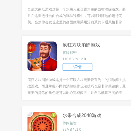
合成大南瓜游戏这是一个水果元素设置为主的益智消除游戏。而
且在这里进行自由合成的玩法过程中，可以随时随地的进行闯
关。当然你会发现这里的画面效果采用治愈系的卡通风格非常的
炫酷。而且在这里加入了很多不同的闯关模式。 [title=biaoti]合
成大南瓜游戏特色：[/title] 1、在这里进行自由的合成过程中，还
会有炫酷多彩的特效设...
疯狂方块消除游戏
冒险解密
110MB / v1.2.0
详情
疯狂方块消除游戏这是一个可以方块元素设置为主的消除闯关挑
战游戏。而且掌握不同的消除操作玩法技巧也是非常关键的，最
重要的是你的角色还可以耐心完成闯关，让自己解锁不同的专属
道具。 [title=biaoti]游戏特色：[/title] 1、每日任务都要完成，这
样才能推动整个主线情节发展呢。 2、炫彩夺目的光影特效，每
一幕的冲击力都...
水果合成2048游戏
休闲益智
32MB / v1.0