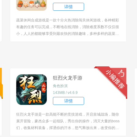
详情
蔬菜休闲合成游戏是一款十分火热消除闯关休闲游戏，各种精彩
有趣的任务可以完成，不断地在线消除，消除难度系数不仅仅很
小，人人的都能够享受到最欢快的消除趣味，多种多样的蔬菜可
以消除，带给到大家的感受也是很高的。 [title=biaoti]游戏特
色：[/title] 1、这种合成玩法让玩家在游戏中体验到探索与创造的
乐趣。 ...
狂烈火龙手游
角色扮演
143MB / v4.6.9
详情
狂烈火龙手游是一款高能不断的竞技游戏，开启皇城战场，随你
展开冒险，豪杰众多一起组队，秀出你的操作，消灭大量的boss
们，收集材料装备，挥洒你的汗水，怒气释放出来，改变你的命
运，极品装备在手，打击感很强，酣畅淋漓的激斗，值得大家畅