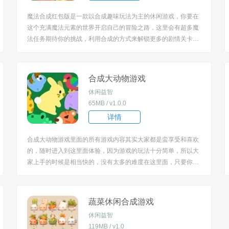
魔法合成红包版是一款以合成趣味玩法为主的休闲游戏，你要在
这个充满魔法元素的世界开启自己的冒险之路，这里会有超多魔
法任务期待你的挑战，利用合成的方式来解锁更多的剧情关卡，
还要打造最顶尖的花园哦！ [title=biaoti]魔法合成红包版特色：[/t
itle] 1、揭秘仙女、独角兽、牛头人和见所未见的混种生物，如
蝶象（蝴蝶和大象）...
合成大动物游戏
休闲益智
65MB / v1.0.0
详情
合成大动物游戏里面的所有游戏内容其实大家都是蛮享受和喜欢
的，随时进入到这里面体验，因为游戏的玩法十分简单，所以大
家上手的时候是相当快的，没有太多的难度在这里面，只要你能
够完成好自己的任务，那么你的游戏过程自然是会完美至极的。
[title=biaoti]合成大动物游戏特色[/title] 1、在你不断的感受之下，
你会得到的游戏过...
蔬菜休闲合成游戏
休闲益智
119MB / v1.0