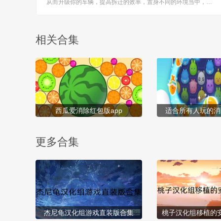
从而升级你的车辆，提高拆迁的效率，置身不同的环境当中，肆
意的破坏一切物体，非常适合发泄情绪，玩起来无比的兴奋，一
起来这里进行尝试一番，与好友分享。 [title=biaoti]游戏亮点：[/t
itle] 1、可以控制工程...
相关合集
西瓜爱消除红包版app
适合所有人玩的消
更多合集
杰尼龟汉化组游戏直装版合集
桃子汉化组移植的