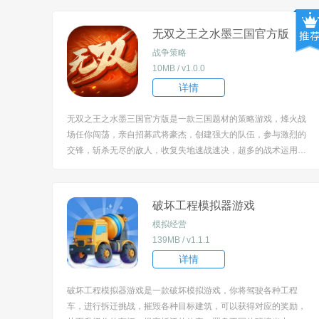
[title=biaoti]游戏亮点：[/title] 1、你将化身为文物修复师，用智慧
与耐心将破碎的文...
无双之王之水墨三国官方版
战争策略
10MB / v1.0.0
详情
无双之王之水墨三国官方版是一款三国题材的策略游戏，烽火战
场任你闯荡，亲自招募武将豪杰，创建强大的队伍，参与激烈的
交锋，斩杀无尽的敌人，收复失地速战速决，超多的战术运用，
考验你的作战能力，恢弘的地图，身临其境的作战很是痛快。 [tit
le=biaoti]游戏特色：[/title] 1、采用创新的三国原创剧情，为你呈
现一个全新的三国...
破坏工程模拟器游戏
模拟经营
139MB / v1.1.1
详情
破坏工程模拟器游戏是一款破坏模拟游戏，你将驾驶各种工程
车，进行拆迁挑战，摧毁各种目标建筑，可以获得对应的奖励，