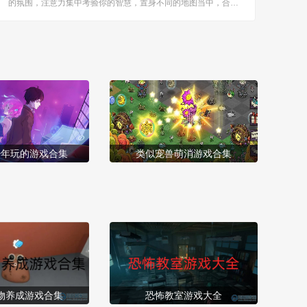
的氛围，注意力集中考验你的智慧，置身不同的地图当中，合理
的排兵布阵持续的升级武器，可以更快的取得胜利，令人无比期
待。 [title=biaoti]游戏亮点：[/title] 1、需要通过策略布置防御，
阻挡外敌和魔物入侵...
少年玩的游戏合集
类似宠兽萌消游戏合集
物养成游戏合集
恐怖教室游戏大全