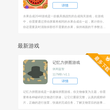
详情
水果合成2048游戏是一款极具挑战性的合成闯关游戏，在游戏
中，你需要通过滑动屏幕将相同的水果合成在一起，累计得分。
你还需要及时清除掉那些不需要的水果，保持画面的干净整洁。
不断合成出更高分的水果，挑战自己的极限。 [title=biaoti]游戏
特色：[/title] 1、需要灵活的指尖操作，充满了刺激的竞技乐趣和
挑战性。 2、...
最新游戏
记忆力拼图游戏
休闲益智
117MB / v1.1
详情
记忆力拼图游戏是一款趣味拼图游戏，你文物修复为主题，你需
要将各种破碎的文物进行拼凑，让它们重获完整，认真的观察碎
片，正确的进行放置，快速的完成任务，了解文物背后的故事，
具有教育意义，海量的关卡，可以从中认识很多历史文物作品。