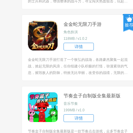
的士兵和武器，增强整体的战斗力，寻宝闯关热血狙击，玩起来
很是精彩，战术部署精彩纷呈，多样的任务等着你来完成。 [title
=biaoti]游戏亮点：[/title] 1、以大型海战为背景，不仅要参与战
斗，还需规划兵力扩...
金金蛇无限刀手游
角色扮演
118MB / v1.0.2
详情
金金蛇无限刀手游打造了一个恢弘的战场，各路豪杰聚集一起混
战，掀起无限的风浪，任你组建小队积极的打怪，弥漫紧张的气
息，摧毁敌人的防御，特效无比华丽，改变你的战绩，无限的对
决令人期待，包含的副本活动蛮多样的，随时随地战一战。 [title
=biaoti]游戏特色：[/title] 1、以经典沉默传奇为基础，加入独创
的专属剧情，带来怀...
节奏盒子自制版全集最新版
音乐节奏
199MB / v1.0
详情
节奏盒子自制版全集最新版是一款节奏点击游戏，众多节奏盒子