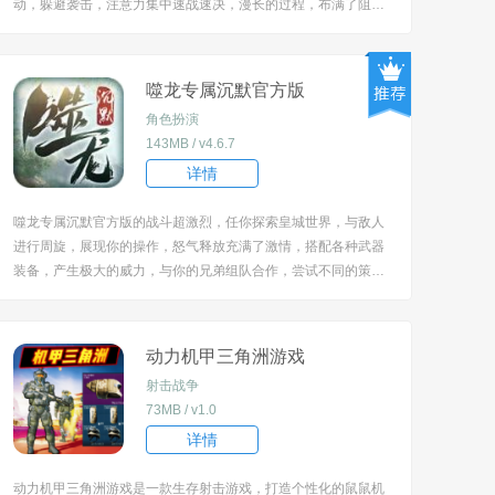
动，躲避袭击，注意力集中速战速决，漫长的过程，布满了阻
碍，坚持到最后一刻，弥漫紧张的气息，等你认真的挑战。 [title
=biaoti]游戏亮点：[/title] 1、融合跑酷和射击丧尸两种元素，带
来紧张刺激的游戏体验。...
噬龙专属沉默官方版
角色扮演
143MB / v4.6.7
详情
噬龙专属沉默官方版的战斗超激烈，任你探索皇城世界，与敌人
进行周旋，展现你的操作，怒气释放充满了激情，搭配各种武器
装备，产生极大的威力，与你的兄弟组队合作，尝试不同的策
略，包含的主题蛮多的，随心所欲的竞技，不断的逆袭变强，一
切都很带感。 [title=biaoti]游戏特色：[/title] 1、战士、法师、道
士三大经典职业，各具...
动力机甲三角洲游戏
射击战争
73MB / v1.0
详情
动力机甲三角洲游戏是一款生存射击游戏，打造个性化的鼠鼠机