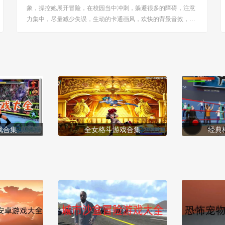
象，操控她展开冒险，在校园当中冲刺，躲避很多的障碍，注意
力集中，尽量减少失误，生动的卡通画风，欢快的背景音效，玩
起来很是难忘，高能的过程，努力刷新记录，玩起来比较的解
压。 [title=biaoti]游戏特色：[/title] 1、游戏采用可爱的卡通画面
风格，地图很是梦幻，吸...
戏合集
全女格斗游戏合集
经典