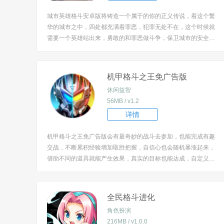
城市英雄格斗安卓版将铸造一个属于的你的正义传说，着这个繁
华的城市之中，四处都充满着罪恶，犯罪无处不在，这个时候就
需要一个英雄站出来，勇敢的和罪恶做斗争，保卫城市的安全，
而玩家就将化身这样的一个正义的英雄，与犯罪分子进行战斗，
将它们一网打尽。 [title=biaoti]城市英雄格斗安卓版特色：[/title]
1、3D的城市，真...
机甲格斗之王免广告版
休闲益智
56MB / v1.2
详情
机甲格斗之王免广告版会有最奇妙的战斗去参加，也能完成有趣
交战，不断累积经验增加取胜把握，自信心也会随机暴涨起来，
借助不同的道具就能产生效果，真实的目标也能达成，自定义的
方法值得好好感受，总能赢得其中胜利。 [title=biaoti]机甲格斗
之王免广告版特色：[/title] 1、游戏中释放魔法进行战斗，是一款
闯关的游戏，游戏玩...
全民格斗进化
角色扮演
216MB / v1.0.0