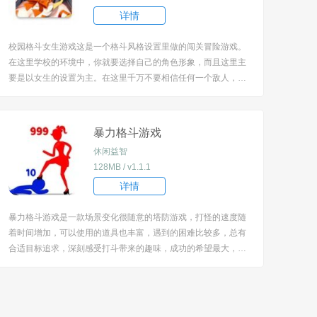
详情
校园格斗女生游戏这是一个格斗风格设置里做的闯关冒险游戏。
在这里学校的环境中，你就要选择自己的角色形象，而且这里主
要是以女生的设置为主。在这里千万不要相信任何一个敌人，他
们的实力都很强，你需要掌握更多格斗技巧。 [title=biaoti]校园
格斗女生游戏特色：[/title] 1、如果你挑战中成功可以得奖励，换
成一个新的角色； ...
暴力格斗游戏
休闲益智
128MB / v1.1.1
详情
暴力格斗游戏是一款场景变化很随意的塔防游戏，打怪的速度随
着时间增加，可以使用的道具也丰富，遇到的困难比较多，总有
合适目标追求，深刻感受打斗带来的趣味，成功的希望最大，玩
家需要在限定时间内击败敌人，并尽可能快地攀爬到更高的楼
层，可以选择不同的角色和武器，每个角色都有自己独特的技能
和战斗风格。 [title=biaoti]游戏特色：[/titl...