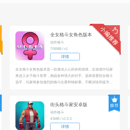
全女格斗女角色版本
动作格斗
708MB / v1
详情
全女格斗女角色版本是一款激动人心的休闲游戏，在游戏中玩家
将进入女子格斗世界，挑战各种强大的对手。选择喜爱的女格斗
选手，玩家将参加激烈的格斗比赛和锦标赛。不断训练和提升技
能，感受格斗的刺激和女力的张扬。 [title=biaoti]游戏特色：[/titl
e] 1、玩法多样化，包括拳击、武术、格斗技巧等元素，让玩家
体验到不同格斗风格...
街头格斗家安卓版
动作格斗
43MB / v1.0.3
详情