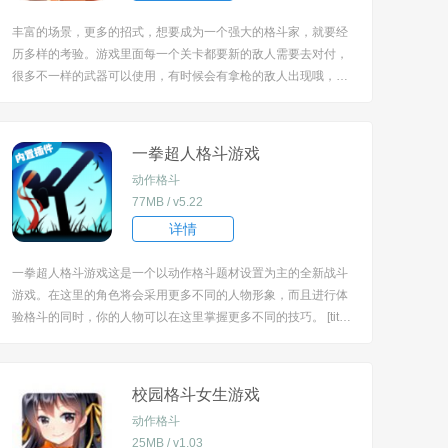
丰富的场景，更多的招式，想要成为一个强大的格斗家，就要经
历多样的考验。游戏里面每一个关卡都要新的敌人需要去对付，
很多不一样的武器可以使用，有时候会有拿枪的敌人出现哦，需
要躲避他的子弹然后快速近身，将其一拳撂倒！ [title=biaoti]愤
怒格斗游戏特色：[/title] 1、街机的风格，但是画面是很精美的，
而且每一个关卡都是...
一拳超人格斗游戏
动作格斗
77MB / v5.22
详情
一拳超人格斗游戏这是一个以动作格斗题材设置为主的全新战斗
游戏。在这里的角色将会采用更多不同的人物形象，而且进行体
验格斗的同时，你的人物可以在这里掌握更多不同的技巧。 [title
=biaoti]一拳超人格斗游戏特色：[/title] 1、玩法操作的同时，格
斗的pk过程中角色是释放的整套技能也都是全新的； 2、公平竞
技...
校园格斗女生游戏
动作格斗
25MB / v1.03