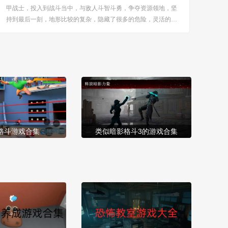
甲战士，投入到战斗当中，与敌人斗智斗勇，争夺资源领地，坚
持到最后一刻，地形比较的复杂，隐藏了很多的危险，灵活的运
用策略，考验你的意志与实力，玩起来无比的惊心动魄。 [title=b
iaoti]游戏亮点：[/title] 1、以“鼠鼠”为特色角色，带来新颖的游戏
体验，需要保持...
格斗游戏合集
类似暗影格斗3的游戏合集