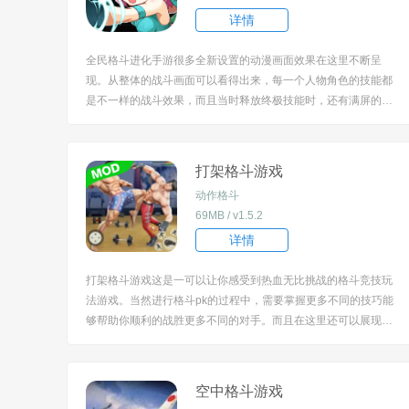
详情
全民格斗进化手游很多全新设置的动漫画面效果在这里不断呈
现。从整体的战斗画面可以看得出来，每一个人物角色的技能都
是不一样的战斗效果，而且当时释放终极技能时，还有满屏的特
效会刺激你的视觉感官。给你带来沉浸式的游戏体验。 [title=bia
oti]全民格斗进化手游特色：[/title] 1、你可以通过自由的战斗来
享受不一样的玩法，每...
打架格斗游戏
动作格斗
69MB / v1.5.2
详情
打架格斗游戏这是一可以让你感受到热血无比挑战的格斗竞技玩
法游戏。当然进行格斗pk的过程中，需要掌握更多不同的技巧能
够帮助你顺利的战胜更多不同的对手。而且在这里还可以展现自
己的格斗技术。 [title=biaoti]打架格斗游戏特色：[/title] 1、非常
炫酷的卡通画面设，而且人物角色可以释放不同的格斗技能；
2、...
空中格斗游戏