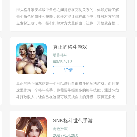
街头格斗家安卓版中角色之间是存在克制关系的，你最好能了解
每个角色的属性和技能，这样才能让你在战斗中，针对对方的弱
点发起进攻，每一招都扣除对方大量的血，让你一开始就占据绝
对的优势，感受游戏带来的乐趣。当角色的怒气值满了之后不要
急着使用大招，可以先利用一些控制技能封住对手的行动，增加
命中率。 [title=biaoti]街头格斗家安卓版特色：[...
真正的格斗游戏
动作格斗
60MB / v1.3
详情
真正的格斗游戏这是一个可以进行自由格斗的玩法游戏。而且在
这里作为一个格斗高手，你需要掌握更多的格斗技能，通过pk战
斗打败敌人，让自己在这里可以完成自由的升级，获得更多比赛
的胜利。 [title=biaoti]真正的格斗游戏特色：[/title] 1、不管是游
戏人物的角色的设定和游戏场景的刻画都是非常的逼真玩家可感
受真实的游戏体验...
SNK格斗世代手游
角色扮演
2GB / v1.4.28.0