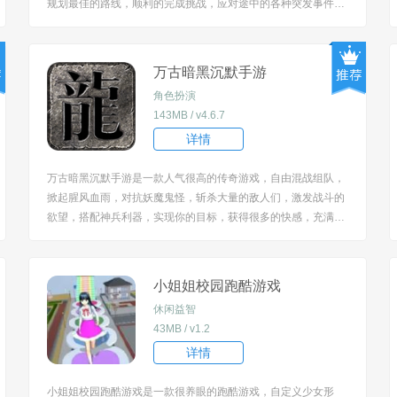
规划最佳的路线，顺利的完成挑战，应对途中的各种突发事件，
集中注意力不要失误，手感很不错，玩起来蛮解压的，等着你畅
玩。 [title=biaoti]游戏特色：[/title] 1、以欧洲为背景展开卡车驾
驶体验，能穿梭在...
万古暗黑沉默手游
角色扮演
143MB / v4.6.7
详情
万古暗黑沉默手游是一款人气很高的传奇游戏，自由混战组队，
掀起腥风血雨，对抗妖魔鬼怪，斩杀大量的敌人们，激发战斗的
欲望，搭配神兵利器，实现你的目标，获得很多的快感，充满了
未知性，特效华丽无比，胆战心惊的对决，四处征战打怪没有束
缚。 [title=biaoti]游戏亮点：[/title] 1、保留传统战士、法师、道
士三职业设定，同时...
小姐姐校园跑酷游戏
休闲益智
43MB / v1.2
详情
小姐姐校园跑酷游戏是一款很养眼的跑酷游戏，自定义少女形