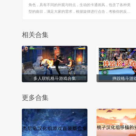
角色，具有不同的外观与特点，生动的卡通画风，包含了各种类
型的曲目，满足大家的需求，根据旋律进行点击，考验你的反应
速度，多样模式设定，刷新你的记录，来这里尽情的闯关， [title
=biaoti]游戏亮点：[/title] 1、界面设计简单明了，功能布局清
晰，无需复杂摸索，顺...
相关合集
多人联机格斗游戏合集
摔跤格斗游
更多合集