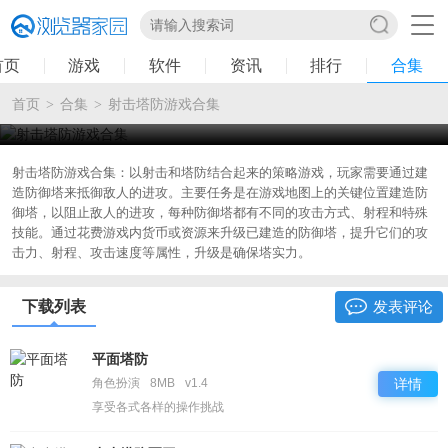
首页
游戏
软件
资讯
排行
合集
首页
合集
射击塔防游戏合集
>
>
射击塔防游戏合集
2024-10-15 19:02:10
射击塔防游戏合集：以射击和塔防结合起来的策略游戏，玩家需要通过建
造防御塔来抵御敌人的进攻。主要任务是在游戏地图上的关键位置建造防
御塔，以阻止敌人的进攻，每种防御塔都有不同的攻击方式、射程和特殊
技能。通过花费游戏内货币或资源来升级已建造的防御塔，提升它们的攻
击力、射程、攻击速度等属性，升级是确保塔实力。
下载列表
发表评论
平面塔防
角色扮演
8MB
v1.4
详情
享受各式各样的操作挑战