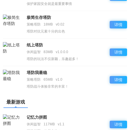
保护家园安全就是最重要事情
极简生存塔防
策略塔防
18MB
v0.02
详情
塔防对抗元素十分的出色
纸上塔防
休闲益智
83MB
v1.0.0.0
详情
塔防的玩法不仅新颖，乐趣超多！
塔防我最稳
策略塔防
65MB
v1.0
详情
塔防战斗体验非常的丰富！
最新游戏
记忆力拼图
休闲益智
117MB
v1.1
详情