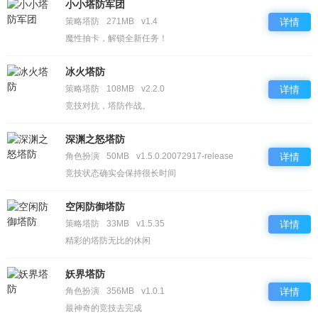
小小塔防军团
策略塔防
271MB
v1.4
详情
魔性抽卡，解锁全新任务！
冰火塔防
策略塔防
108MB
v2.2.0
详情
竞技对抗，塔防作战。
深渊之怒塔防
角色扮演
50MB
v1.5.0.20072917-release
详情
竞技状态确实会保持很长时间
空闲防御塔防
策略塔防
33MB
v1.5.35
详情
精彩的塔防无比的休闲
妖界塔防
角色扮演
356MB
v1.0.1
详情
最神奇的竞技去完成