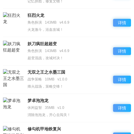
记忆拼图，修复文物！
狂烈火龙
角色扮演
143MB
v4.6.9
详情
火龙激斗，浴血攻城！
妖刀疯狂超超变
角色扮演
143MB
v4.6.9
详情
超变混战，攻城对决！
无双之王之水墨三国
战争策略
10MB
v1.0.0
详情
烽火战场，策略交锋！
梦卓泡泡龙
休闲益智
35MB
v1.0
详情
消除泡泡龙，开心去闯关！
修勾机甲地铁复兴