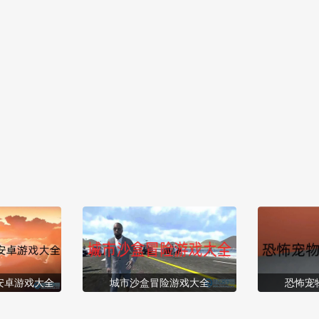
意力。 [title=biaoti]游戏亮点：[/title] 1、扮演弓箭手，使用弓箭
武器对敌人发起进攻，...
安卓游戏大全
城市沙盒冒险游戏大全
恐怖宠