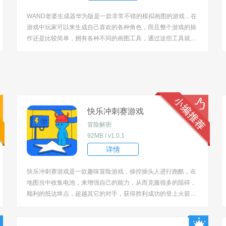
WAND老婆生成器华为版是一款非常不错的模拟画图的游戏，在
游戏中玩家可以来生成自己喜欢的各种角色，而且整个游戏的操
作还是比较简单，拥有各种不同的画图工具，通过这些工具就能
来完成各种老婆的制作！ [title=biaoti]WAND老婆生成器华为版
特色：[/title] 1.你可以在这里去绘制更多好看的美少女，合理的
去搭配各种不同...
快乐冲刺赛游戏
冒险解密
92MB / v1.0.1
详情
快乐冲刺赛游戏是一款趣味冒险游戏，操控插头人进行跑酷，在
地图当中收集电池，来增强自己的能力，从而克服很多的阻碍，
顺利的抵达终点，超越其它的对手，获得胜利成功的登上火箭，
一刻都不能松懈，集中注意力，超多的模式你可以去挑战。 [title
=biaoti]游戏亮点：[/title] 1、以插头人为主角，围绕拾取电池和