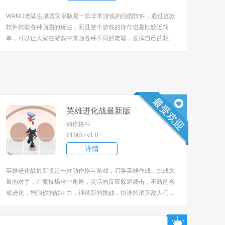
WAND老婆生成器安卓版是一款非常游戏的画图软件，通过这款
软件就能各种画图的玩法，而且整个游戏的操作也是比较近简
单，可以让大家在游戏中来画各种不同的老婆，发挥自己的想象
力来进行游戏！ [title=biaoti]WAND老婆生成器安卓版特色：[/titl
e] 1、指尖点击来操作，玩法也是非常的欢乐非常的精彩。 ...
英雄进化战最新版
动作格斗
61MB / v1.0
详情
英雄进化战最新版是一款动作格斗游戏，召唤英雄作战，挑战大
量的对手，在竞技场当中角逐，灵活的反应躲避袭击，不断的合
成进化，增强你的战斗力，继续新的挑战，快速的消灭敌人们，
节奏比较的欢快，注意力集中，获得足够的经验令人期待。 [title
=biaoti]游戏特色：[/title] 1、以卡通火柴人为主角与敌人对抗，