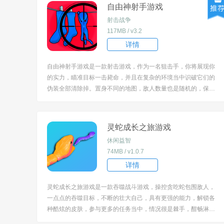
色都有独特的外貌特...
自由神射手游戏
射击战争
117MB / v3.2
详情
自由神射手游戏是一款射击游戏，作为一名狙击手，你将展现你
的实力，瞄准目标一击毙命，并且在复杂的环境当中识破它们的
伪装全部清除掉。置身不同的地图，敌人数量也是随机的，保持
专注顺利的闯关，升级你的武器，玩起来会愈加的兴奋不已。 [tit
le=biaoti]游戏亮点：[/title] 1、以卡通火柴人形象构建狙击战场，
敌人伪装成环境物...
灵蛇成长之旅游戏
休闲益智
74MB / v1.0.7
详情
灵蛇成长之旅游戏是一款吞噬战斗游戏，操控贪吃蛇包围敌人，
一点点的吞噬目标，不断的壮大自己，具有更强的能力，解锁各
种酷炫的皮肤，参与更多的任务当中，情况很是棘手，酣畅淋漓
的进行角逐，注意力集中，持之以恒的袭击，坚持到最后。 [title