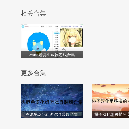
=biaoti]游戏特色：[/title] 1、以吞噬成长为核心，融合包围敌
人、基地升级等元素，...
相关合集
wand老婆生成器游戏合集
更多合集
杰尼龟汉化组游戏直装版合集
桃子汉化组移植的