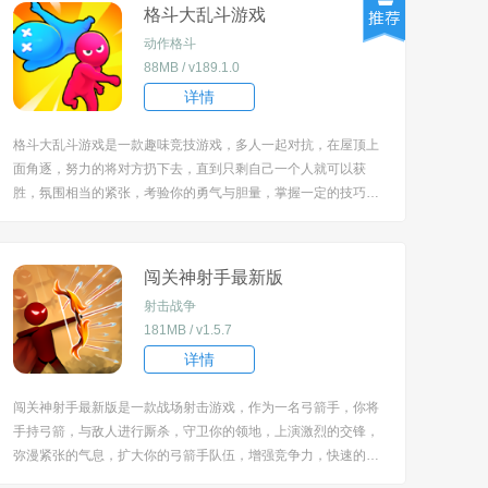
通过攻击、防守操作...
格斗大乱斗游戏
动作格斗
88MB / v189.1.0
详情
格斗大乱斗游戏是一款趣味竞技游戏，多人一起对抗，在屋顶上
面角逐，努力的将对方扔下去，直到只剩自己一个人就可以获
胜，氛围相当的紧张，考验你的勇气与胆量，掌握一定的技巧，
抓住关键的时机进行行动，尝试不同的模式，玩起来比较的兴
奋。 [title=biaoti]游戏亮点：[/title] 1、以高耸屋顶为战场，将敌
人扔下平台为核心目标，...
闯关神射手最新版
射击战争
181MB / v1.5.7
详情
闯关神射手最新版是一款战场射击游戏，作为一名弓箭手，你将
手持弓箭，与敌人进行厮杀，守卫你的领地，上演激烈的交锋，
弥漫紧张的气息，扩大你的弓箭手队伍，增强竞争力，快速的取
得胜利，多样的模式设定，难度也是逐渐，期待你的参与。 [title