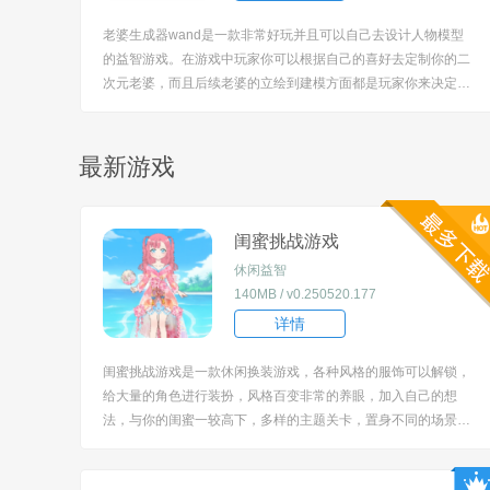
老婆生成器wand是一款非常好玩并且可以自己去设计人物模型
的益智游戏。在游戏中玩家你可以根据自己的喜好去定制你的二
次元老婆，而且后续老婆的立绘到建模方面都是玩家你来决定
的。其次游戏的设计也是非常的智能化，各种二次元少女你都是
可以轻松的设计出来了。 [title=biaoti]老婆生成器wand最新安卓
版2022下载特色[/title] ...
最新游戏
闺蜜挑战游戏
休闲益智
140MB / v0.250520.177
详情
闺蜜挑战游戏是一款休闲换装游戏，各种风格的服饰可以解锁，
给大量的角色进行装扮，风格百变非常的养眼，加入自己的想
法，与你的闺蜜一较高下，多样的主题关卡，置身不同的场景当
中，给你极强的代入感，生动的画面，迷人的玩法等你参与。 [tit
le=biaoti]游戏特色：[/title] 1、设有众多风格各异的角色，每个角