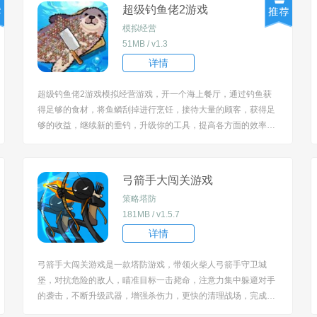
摧毁障碍核心机制展...
超级钓鱼佬2游戏
模拟经营
51MB / v1.3
详情
超级钓鱼佬2游戏模拟经营游戏，开一个海上餐厅，通过钓鱼获
得足够的食材，将鱼鳞刮掉进行烹饪，接待大量的顾客，获得足
够的收益，继续新的垂钓，升级你的工具，提高各方面的效率，
忙绿不停又非常的充实，每一次出海都会有更多的收获。 [title=b
iaoti]游戏特色：[/title] 1、融合海上钓鱼与厨房刮鳞环节，从捕捞
到处理完整模拟餐...
弓箭手大闯关游戏
策略塔防
181MB / v1.5.7
详情
弓箭手大闯关游戏是一款塔防游戏，带领火柴人弓箭手守卫城
堡，对抗危险的敌人，瞄准目标一击毙命，注意力集中躲避对手
的袭击，不断升级武器，增强杀伤力，更快的清理战场，完成最
终的挑战，切换不同的地图，迎接更多的未知考验，需要集中注