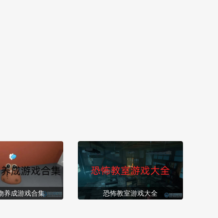
=biaoti]游戏特色：[/title] 1、以弓箭手为角色定位，通过精准瞄
准射击敌人，融合塔...
物养成游戏合集
恐怖教室游戏大全