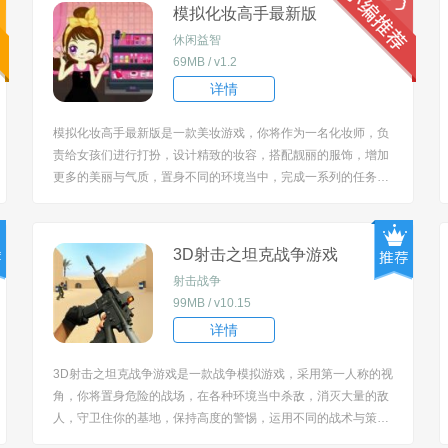
模拟化妆高手最新版
休闲益智
69MB / v1.2
详情
模拟化妆高手最新版是一款美妆游戏，你将作为一名化妆师，负
责给女孩们进行打扮，设计精致的妆容，搭配靓丽的服饰，增加
更多的美丽与气质，置身不同的环境当中，完成一系列的任务，
操作蛮简单的，完成挑战可以获得奖励，提高你的审美水平。 [tit
le=biaoti]游戏亮点：[/title] 1、提供种类繁多的化妆品，无论是基
础彩妆还是特色装...
3D射击之坦克战争游戏
射击战争
99MB / v10.15
详情
3D射击之坦克战争游戏是一款战争模拟游戏，采用第一人称的视
角，你将置身危险的战场，在各种环境当中杀敌，消灭大量的敌
人，守卫住你的基地，保持高度的警惕，运用不同的战术与策
略，海量武器可以使用，威力不一样大，助力作战，玩起来很是