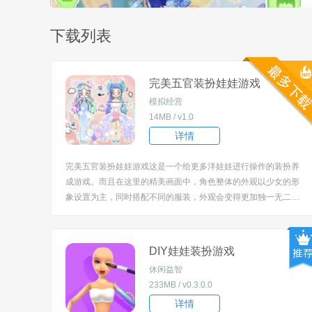
下载列表
完美五官装扮娃娃游戏
模拟经营
14MB / v1.0
详情
完美五官装扮娃娃游戏这是一个给更多洋娃娃进行操作的装扮养
成游戏。而且在这里的精美画面中，角色整体的外观以少女的形
象设置为主，同时搭配不同的服装，外观会变得更加独一无二。
[title=biaoti]游戏特色：[/title] 1、在这里的每一次操作方法都是非
常轻松的，上手很简单。 2、而且不同的操作过程中，关卡的整
体...
DIY娃娃装扮游戏
休闲益智
233MB / v0.3.0.0
详情