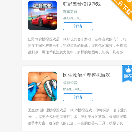
狂野驾驶模拟游戏
赛车竞速
466MB / v1
详情
狂野驾驶模拟游戏是一款好玩的赛车游戏，选择喜欢的汽车，行
驶在不同的赛道当中，完成惊险的挑战，展现你的车技，全程都
很刺激，屏住呼吸注意力集中，多样的地图可以切换，具有多样
的地形，敏捷的躲避障碍，避免发生碰撞，顺利的获得冠军。 [tit
le=biaoti]游戏特色：[/title] 1、以80年代和90年代经典赛车游戏
为灵感，重现当...
医生救治护理模拟游戏
模拟经营
85MB / v0.1
详情
医生救治护理模拟游戏是一款3d模拟游戏，你将扮演一名专业的
医生，需要给各种患者进行手术，应对突发的状况，根据情况调
整手术方案，确保病人的安全，丰富的仪器与工具，模拟了真实
的手术过程，换衣、打麻药以及开刀等等，画面血腥又很逼真。