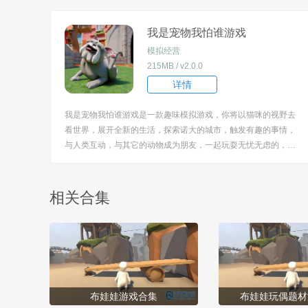
[title=biaoti]游戏亮点：[/title] 1、可以管理自己的虚拟医院，接待
患者并安排治疗...
我是宠物我怕谁游戏
模拟经营
215MB / v2.0.0
详情
我是宠物我怕谁游戏是一款趣味模拟游戏，你将以猫咪的视野去
看世界，展开全新的生活，探索诺大的城市，触发有趣的事情，
与人类互动，与其它的动物成为朋友，一起玩耍无忧无虑的，释
放你的调皮天性，制造一些小破坏等等，都令人非常的期待。 [tit
le=biaoti]游戏特色：[/title] 1、以猫咪视角展开游戏，让从全新的
角度感受世界，体...
相关合集
布娃娃游戏合集
布娃娃玩偶题材