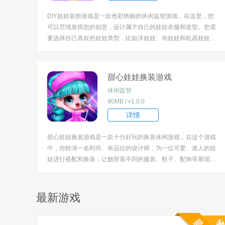
DIY娃娃装扮游戏是一款色彩艳丽的休闲益智游戏，在这里，您
可以尽情发挥您的创意，设计属于自己的娃娃衣服和造型。您需
要选择自己喜欢的娃娃类型，比如洋娃娃、布娃娃和机器娃娃
等。每个娃娃都拥有不同的身形和外貌特征。您可以选择自己喜
欢的娃娃类型，开始您的装扮之旅。 [title=biaoti]游戏特色：[/titl
e] 1、您可以使用贴...
甜心娃娃换装游戏
休闲益智
90MB / v1.0.0
详情
甜心娃娃换装游戏是一款十分好玩的换装休闲游戏，在这个游戏
中，你扮演一名时尚、有品位的设计师，为一位可爱、迷人的娃
娃进行搭配和换装，让她穿着不同的服装、鞋子、配饰等展现时
尚的风格和不同的性格。适合的人群也是非常的广泛哦。 [title=b
iaoti]游戏特色：[/title] 1.通过点击这个选项，你可以浏览并选择
不同的衣服和鞋子...
最新游戏