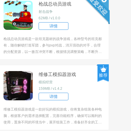
枪战总动员游戏
射击战争
62MB / v1.0.0
详情
枪战总动员游戏是一款坦克题材的战争游戏，各种型号的坦克都
有，随你解锁打造军团，参与pvp对战，消灭强劲的对手，合理
的分配资源，以一敌百冲突不断，根据情况调整策略，不断升级
坦克，获得更强的威力，切换不同的地图，挑战更多的模式。 [tit
le=biaoti]游戏特色：[/title] 1、将操控坦克在复杂地形中进行射
击，感受一枪爆头...
维修工模拟器游戏
模拟经营
159MB / v1.4.2
详情
维修工模拟器游戏是一款好玩的模拟游戏，你将复杂组装各种电
脑，根据客户的需求选择配置，完善功能程序，确保可以顺利的
使用，置身不同的环境当中，展开组装工作，准备好齐全的工
具，按照一定的步骤进行操作，合理的规划空间，将电脑放置在