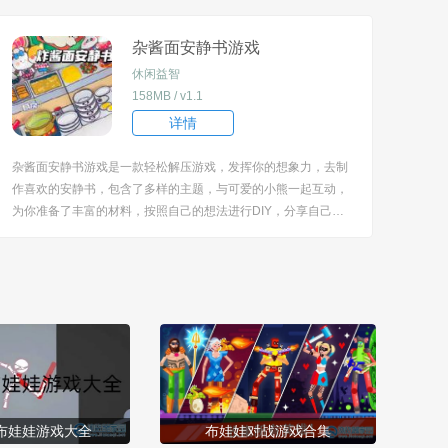
合适的地方。 [title=biaoti]游戏亮点：[/title] 1、画面比较的真
实，模拟了电脑内部的结...
杂酱面安静书游戏
休闲益智
158MB / v1.1
详情
杂酱面安静书游戏是一款轻松解压游戏，发挥你的想象力，去制
作喜欢的安静书，包含了多样的主题，与可爱的小熊一起互动，
为你准备了丰富的材料，按照自己的想法进行DIY，分享自己的
作品，完成一系列的任务，比如换装、收纳等等，玩起来很开
心。 [title=biaoti]游戏特色：[/title] 1、结合了手工制作与熊猫杂
酱面的元素，可以体...
布娃娃游戏大全
布娃娃对战游戏合集