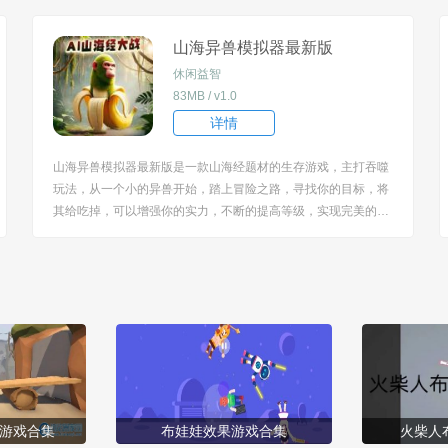
过瘾。 [title=biaoti]游戏特色：[/title] 1、需要与队友密切配合，
共同完成任务，消灭...
山海异兽模拟器最新版
休闲益智
83MB / v1.0
详情
山海异兽模拟器最新版是一款山海经题材的生存游戏，主打吞噬
玩法，从一个小的异兽开始，踏上冒险之路，寻找你的目标，将
其给吃掉，可以增强你的实力，不断的提高等级，实现完美的逆
袭，华丽的变身拥有强势的力量，完成渡劫最终成为无敌的存
在。 [title=biaoti]游戏亮点：[/title] 1、游戏以《山海经》为背
景，可以体验到充满远古...
游戏合集
布娃娃效果游戏合集
火柴人