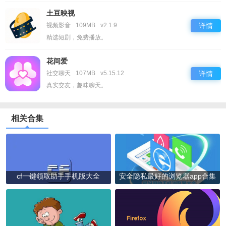
土豆映视
视频影音
109MB
v2.1.9
详情
精选短剧，免费播放。
花间爱
社交聊天
107MB
v5.15.12
详情
真实交友，趣味聊天。
相关合集
cf一键领取助手手机版大全
安全隐私最好的浏览器app合集