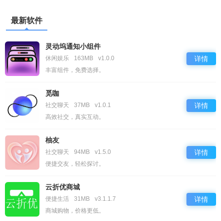
最新软件
灵动坞通知小组件
休闲娱乐
163MB
v1.0.0
详情
丰富组件，免费选择。
觅咖
社交聊天
37MB
v1.0.1
详情
高效社交，真实互动。
柚友
社交聊天
94MB
v1.5.0
详情
便捷交友，轻松探讨。
云折优商城
便捷生活
31MB
v3.1.1.7
详情
商城购物，价格更低。