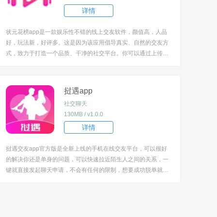
详情
状元花榜app是一款娱乐性不错的线上交友软件，颜值高，人品
好，玩法新，好评多。这是因为该应用倡导真实、自然的交友方
式，致力于打造一个品质、干净的社交平台。你可以通过上传真
实照片，完善个人信息，展示自己的价值与优点，吸引更多的小
伙伴和心仪的对象与你匹配。 [title=biaoti]软件特色：[/title] 1、
该应用还支持多终...
挝遇app
社交聊天
130MB / v1.0.0
详情
挝遇交友app官方版是全新上线的手机在线交友平台，可以很好
的解决你还是单身的问题，可以快速拉近陌生人之间的关系，一
键就直接发起聊天申请，不会有任何的限制，想要成功脱单就需
要大胆一点，下一个成功的人就是你。 [title=biaoti]软件特色：[/t
itle] 1、提供了强大的验证和排查机制，确保用户的安全，同时
也避免了虚假账户...