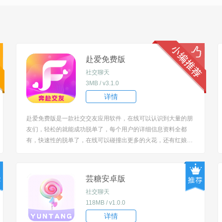
赴爱免费版
社交聊天
3MB / v3.1.0
详情
赴爱免费版是一款社交交友应用软件，在线可以认识到大量的朋
友们，轻松的就能成功脱单了，每个用户的详细信息资料全都
有，快速性的脱单了，在线可以碰撞出更多的火花，还有红娘为
你牵线，每天都会有大量的单身朋友随时加入，你也可以随时来
这注册个人账号。 [title=biaoti]赴爱app怎么用？[/title] 1、下载
安...
芸糖安卓版
社交聊天
118MB / v1.0.0
详情