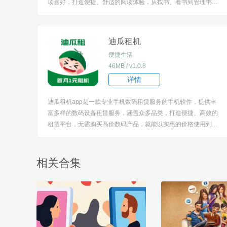
读喜好，打造便捷、舒适的阅读体验，从找书、看书到管理书
籍，都提供了贴心的功能支持，无论是热门小说还是小众佳作，
都能在这里找到，让用户尽享阅读乐趣。 [title=biaoti]软件特色[/t
itle] 1、针对不同读...
迪瓜租机
便捷生活
46MB / v1.0.8
详情
迪瓜租机app是一款专业手机数码租赁服务的手机软件，提供丰
富多样的数码设备租赁服务，涵盖众多品类，打造便捷、高效的
租赁平台，无需购买高价数码产品，就能以实惠的价格使用到心
仪的设备，旨在满足在不同场景下对数码设备的临时需求，都能
通过该软件轻松租赁。 [title=biaoti]软件特色[/title] 1、不仅有热
门手机、电脑，还...
相关合集