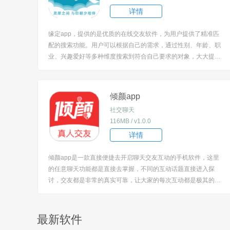
详情
缘定app，提供的是优质的在线交友软件，为用户提供了精准匹
配的搜索功能。用户可以根据自己的需求，通过性别、年龄、职
业、兴趣爱好等多种维度搜索到符合自己要求的对象，大大提高
了匹配的成功率。用户可以在平台上进行多种活动，例如组织线
下的聚会、参加各种主题活动等。 [title=biaoti]软件特色：[/title]
1、为用户提供了...
倾颜app
社交聊天
116MB / v1.0.0
详情
倾颜app是一款直接便捷去开启聊天交友互动的手机软件，这里
的任意聊天功能都是直接去掌握，不同的互动话题直接进入探
讨，交友都是非常的真实可靠，让大家的每次互动都是极其的有
趣好玩，手机开启聊天操作任何时候去进行，不同的互动功能更
加强大。 [title=biaoti]软件特色：[/title] 1、海量人气聚集在此，
汇聚了五湖四海的各...
最新软件