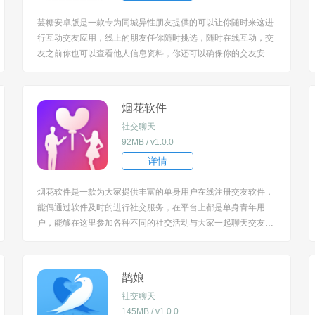
芸糖安卓版是一款专为同城异性朋友提供的可以让你随时来这进
行互动交友应用，线上的朋友任你随时挑选，随时在线互动，交
友之前你也可以查看他人信息资料，你还可以确保你的交友安全
性。 [title=biaoti]软件特色：[/title] 1、更多异性朋友都在这，你
想聊就可以尽情在线聊。 2、这里聊天更轻松更容易，不需要担
忧没...
烟花软件
社交聊天
92MB / v1.0.0
详情
烟花软件是一款为大家提供丰富的单身用户在线注册交友软件，
能偶通过软件及时的进行社交服务，在平台上都是单身青年用
户，能够在这里参加各种不同的社交活动与大家一起聊天交友活
动交流更能融入这个交友的大家庭认识的到全国各地的朋友们。
[title=biaoti]软件功能：[/title] 1、带给你急速的脱单社交互动交友
平台软件； ...
鹊娘
社交聊天
145MB / v1.0.0