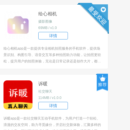
绘心相机
摄影图像
69MB / v1.0
详情
绘心相机app是一款提供专业相机拍照服务的手机软件，提供场
景识别、构图引导、语音交互等多种拍照助力功能，让拍照更轻
松，提升用户的拍照体验，无论是日常记录还是创作大片，都能
通过该软件获得智能辅助，拍出更满意的照片，解决拍照时场景
判断、构图等难题，让摄影小白也能轻松出片。 [title=biaoti]软
件特色[/title] 1、能...
诉暖
社交聊天
114MB / v1.0.0
详情
诉暖app是一款社交聊天互动手机软件，为用户打造一个轻松、
浪漫的交友空间，助力寻觅缘分，开启社交新体验，汇聚多样的