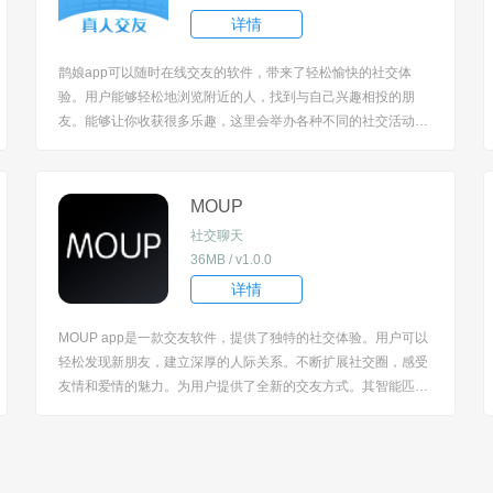
详情
鹊娘app可以随时在线交友的软件，带来了轻松愉快的社交体
验。用户能够轻松地浏览附近的人，找到与自己兴趣相投的朋
友。能够让你收获很多乐趣，这里会举办各种不同的社交活动，
都是年轻人喜欢的活动，直接在线报名参加活动，会非常方便
的，轻松交友！ [title=biaoti]软件特色：[/title] 1、智能匹配：利
用高级算法，为用户提供...
MOUP
社交聊天
36MB / v1.0.0
详情
MOUP app是一款交友软件，提供了独特的社交体验。用户可以
轻松发现新朋友，建立深厚的人际关系。不断扩展社交圈，感受
友情和爱情的魅力。为用户提供了全新的交友方式。其智能匹配
功能能够迅速找到与你兴趣相符的人，而视频聊天和虚拟礼物赠
送则增加了互动的乐趣。 [title=biaoti]软件特色：[/title] 1、智能
匹配算法，精...