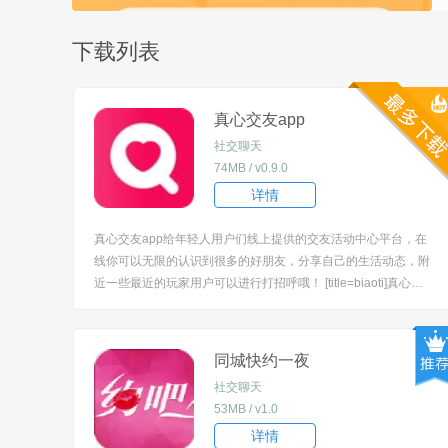
下载列表
真心交友app
社交聊天
74MB / v0.9.0
详情
真心交友app给年轻人用户们线上提供的交友活动中心平台，在
线你可以无限的认识到很多的好朋友，分享自己的生活动态，附
近一些最近的玩家用户可以进行打招呼哦！ [title=biaoti]真心交
友app怎么注销账号？[/title] 1、想要注销账号的用户可以进入个
人中心，个人中心找到“设置”； 2、在“设...
同城快约一夜
社交聊天
53MB / v1.0
详情