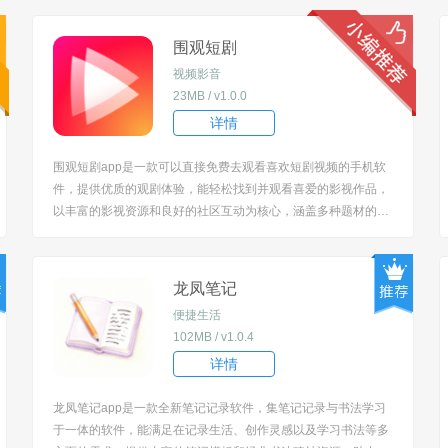
围观短剧
视频影音
23MB / v1.0.0
详情
围观短剧app是一款可以直接免费去观看喜欢短剧视频的手机软
件，提供优质的观剧体验，能轻松找到并观看喜爱的影视作品，
以丰富的影视资源和良好的社区互动为核心，涵盖多种题材的影
视剧，同时支持用户交流观剧心得，无论是热门剧集还是小众佳
作，都能在该软件中找到，满足不同的观剧需求。 [title=biaoti]
软件特色[/title] 1、...
龙凤笔记
便捷生活
102MB / v1.0.4
详情
龙凤笔记app是一款全新笔记记录软件，集笔记记录与书法学习
于一体的软件，能满足在记录生活、创作灵感以及学习书法等多