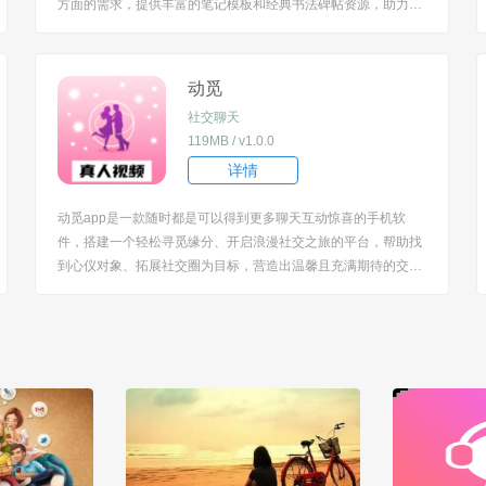
方面的需求，提供丰富的笔记模板和经典书法碑帖资源，助力高
效记录与深入书法学习，无论是日常笔记还是书法研习，都能在
这款软件中找到合适的功能与内容。 [title=biaoti]软件特色[/title]
1、拥有丰富的笔...
动觅
社交聊天
119MB / v1.0.0
详情
动觅app是一款随时都是可以得到更多聊天互动惊喜的手机软
件，搭建一个轻松寻觅缘分、开启浪漫社交之旅的平台，帮助找
到心仪对象、拓展社交圈为目标，营造出温馨且充满期待的交友
氛围，满足对真诚社交、甜蜜邂逅的需求，让用户在虚拟空间也
能感受交友的美好与惊喜。 [title=biaoti]软件特色[/title] 1、用户
的资料真实性，通过...