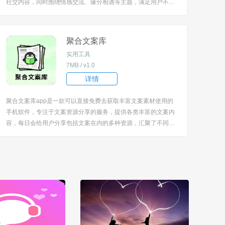
社交内容，同时围绕情感交流、缘分相遇等主题，满足用户不同
的社交需求，提供真实高效的交友途径，在虚拟平台也能感受到
社交的真诚与温暖。 [title=biaoti]软件特色[/title] 1、展示丰富的
社交对象，用户可...
聚合文案库
实用工具
7MB / v1.0
详情
聚合文案库app是一款可以直接免费去获取丰富文案素材使用的
手机软件，专注于文案资源分享的服务，提供各类丰富的文案内
容，每日会给用户分享包括文案在内的多种资源，汇聚了不同类
型的文案，能满足用户在多种场景下的文案需求，同时还具备便
捷的文案使用功能。 [title=biaoti]软件特色[/title] 1、涵盖安慰语
录、QQ签名、趣...