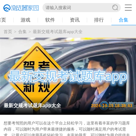
首页
游戏
软件
资讯
排行
合集
首页
合集
最新交规考试题库app大全
>
>
最新交规考试题库app大全
2024-10-15 18:38:43
想要考驾照的用户可以在这个平台上轻松学习，这里有着丰富的学习题库
内容，可以随时为用户带来最便捷的服务，可以随时满足用户的考试需
求，让用户可以使用手机轻松学习，丰富的题库，可以随时为用户提供丰