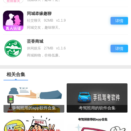
同城牵缘趣聊
社交聊天
92MB
v1.1.9
详情
同城交友，趣味聊天。
芸香商城
休闲娱乐
27MB
v1.1.6
详情
商城购物，价格低廉。
相关合集
学驾照用的app软件合集
考驾照用的软件合集