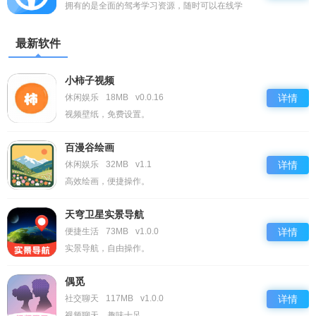
拥有的是全面的驾考学习资源，随时可以在线学
习！
最新软件
小柿子视频
休闲娱乐
18MB
v0.0.16
详情
视频壁纸，免费设置。
百漫谷绘画
休闲娱乐
32MB
v1.1
详情
高效绘画，便捷操作。
天穹卫星实景导航
便捷生活
73MB
v1.0.0
详情
实景导航，自由操作。
偶觅
社交聊天
117MB
v1.0.0
详情
视频聊天，趣味十足。