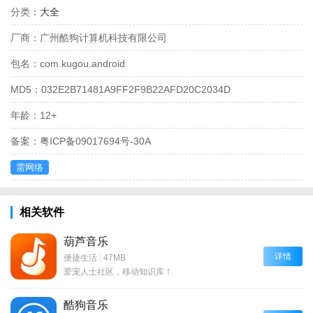
分类：
大全
厂商：
广州酷狗计算机科技有限公司
包名：
com.kugou.android
MD5：
032E2B71481A9FF2F9B22AFD20C2034D
年龄：
12+
备案：
粤ICP备09017694号-30A
需网络
相关软件
葫芦音乐
详情
便捷生活
|
47MB
爱宠人士社区，移动知识库！
酷狗音乐