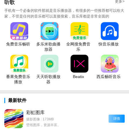
更多>
听歌
手机有一个必备的软件那就是音乐播放器，有很多的一些推荐都可以给大
家，不管是任何的音乐都可以直接搜索，音乐库都是非常全面的
免费音乐畅听
多乐米歌曲播
全网搜免费音
快音乐播放
放器
乐
番果免费音乐
天天听歌播放
Beatix
西瓜畅听音乐
播放
器
最新软件
彩虹图库
详情
摄影图像
|
173MB
壁纸图库，资源丰富。