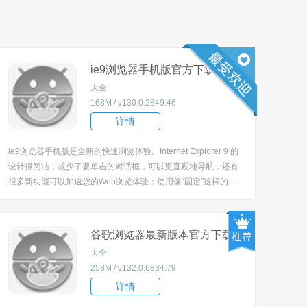
ie9浏览器手机版官方下载正版
大全
168M / v130.0.2849.46
详情
ie9浏览器手机版是全新的快速浏览体验。Internet Explorer 9 的
设计很简洁，减少了要单击的对话框，可以更直观地导航，还有
很多新功能可以加速您的Web浏览体验；使用像“固定”这样的功
能可以将您喜欢的直接固定到任务栏中，以便一次单击访问；硬
件加速，可提供全面的快速浏览体验。软件管家中另提供了其他
操作系统的版本。可能由于系统原因，导致安装后IE9打开为英
谷歌浏览器最新版本官方下载安
文，可使用“360电脑门诊修复
装
大全
258M / v132.0.6834.79
详情