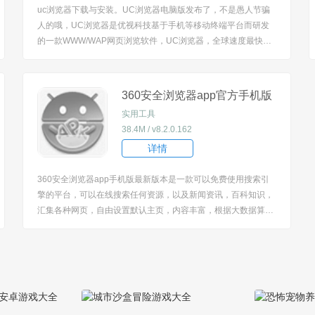
uc浏览器下载与安装。UC浏览器电脑版发布了，不是愚人节骗
人的哦，UC浏览器是优视科技基于手机等移动终端平台而研发
的一款WWW/WAP网页浏览软件，UC浏览器，全球速度最快的
多屏浏览器，支持手机、电脑、平板、电视极速上网，5亿用户
的选择。欢迎有需要的用户来本站下载体验。
360安全浏览器app官方手机版
最新版本免费下载安装
实用工具
38.4M / v8.2.0.162
详情
360安全浏览器app手机版最新版本是一款可以免费使用搜索引
擎的平台，可以在线搜索任何资源，以及新闻资讯，百科知识，
汇集各种网页，自由设置默认主页，内容丰富，根据大数据算
法，了解你所喜欢的关注点，系统智能推荐相应的内容，欢迎下
载！