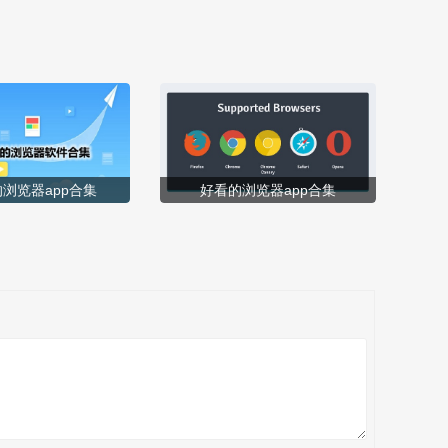
好的就可以带给大家了！ [title=biaoti]冠保商盟app怎么用？[/titl
e] 1、下载安装...
浏览器app合集
好看的浏览器app合集