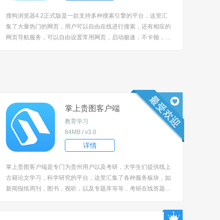
搜狗浏览器4.2正式版是一款支持多种搜索引擎的平台，这里汇
集了大量热门的网页，用户可以自由在线进行搜索，还有相应的
网页导航服务，可以自由设置常用网页，启动极速，不卡顿，可
以在线搜索任何你想要了解的事项内容，如教育，娱乐，百科，
社会，资讯，军事，财经，影视等等，搜索极速，非常的便捷，
欢迎各位玩机用户进行下载使用！ [title=biaoti]...
掌上贵图客户端
教育学习
84MB / v3.0
详情
掌上贵图客户端是专门为贵州用户以及考研，大学生们提供线上
古籍论文学习，科学研究的平台，这里汇集了各种服务板块，如
新闻报纸周刊，图书，视听，以及专题库等等，考研在线答题进
行考试，还有相应的答案解析，进行在线教学，详细讲解，为用
户们提供便捷的答题测试服务！ [title=biaoti]掌上贵图app怎么