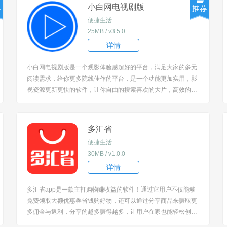
后打开，进入...
小白网电视剧版
便捷生活
25MB / v3.5.0
详情
小白网电视剧版是一个观影体验感超好的平台，满足大家的多元
阅读需求，给你更多院线佳作的平台，是一个功能更加实用，影
视资源更新更快的软件，让你自由的搜索喜欢的大片，高效的阅
读的平台！ [title=biaoti]小白网app使用方法：[/title] 1、进入app
的首页点击搜索，可以自行搜索想看的视频。 ...
多汇省
便捷生活
30MB / v1.0.0
详情
多汇省app是一款主打购物赚收益的软件！通过它用户不仅能够
免费领取大额优惠券省钱购好物，还可以通过分享商品来赚取更
多佣金与返利，分享的越多赚得越多，让用户在家也能轻松创业
赚收益！只为消费者用户提供供淘宝天猫优惠券查询和购物的方