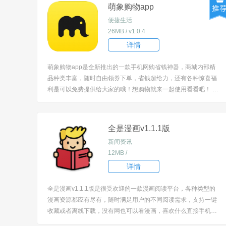
萌象购物app
便捷生活
26MB / v1.0.4
详情
萌象购物app是全新推出的一款手机网购省钱神器，商城内部精
品种类丰富，随时自由领券下单，省钱超给力，还有各种惊喜福
利是可以免费提供给大家的哦！想购物就来一起使用看看吧！ [tit
le=biaoti]萌象app怎么用？[/title] 1、下载安装软件后进入，首页
呈现丰富的商品去购买。 2、让大家购物都...
全是漫画v1.1.1版
新闻资讯
12MB /
详情
全是漫画v1.1.1版是很受欢迎的一款漫画阅读平台，各种类型的
漫画资源都应有尽有，随时满足用户的不同阅读需求，支持一键
收藏或者离线下载，没有网也可以看漫画，喜欢什么直接手机一
键在线搜索，帮你打开二次元的另外一幅世界，让你沉浸在漫画