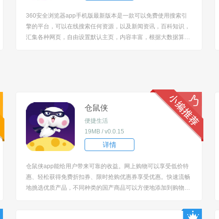
360安全浏览器app手机版最新版本是一款可以免费使用搜索引
擎的平台，可以在线搜索任何资源，以及新闻资讯，百科知识，
汇集各种网页，自由设置默认主页，内容丰富，根据大数据算
法，了解你所喜欢的关注点，系统智能推荐相应的内容，欢迎下
载！ [title=biaoti]360安全浏览器app手机版最新版本免费特色：
[/title] 1、青...
仓鼠侠
便捷生活
19MB / v0.0.15
详情
仓鼠侠app能给用户带来可靠的收益。网上购物可以享受低价特
惠、轻松获得免费折扣券、限时抢购优惠券享受优惠。快速流畅
地挑选优质产品，不同种类的国产商品可以方便地添加到购物车
中，让您随时下单。感兴趣的消费者，现在订购东西，保证网购
不吃亏。 [title=biaoti]仓鼠侠app怎么用？[/title] 1、下载安装软件