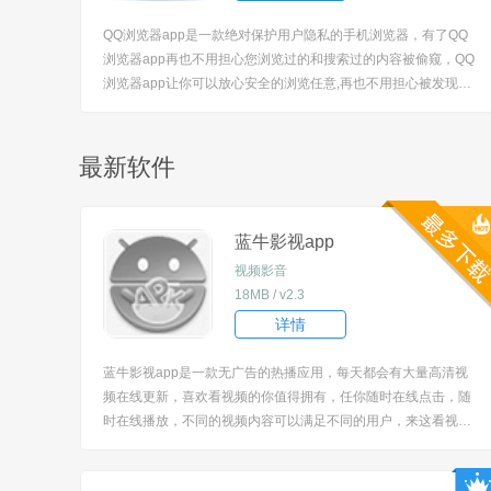
QQ浏览器app是一款绝对保护用户隐私的手机浏览器，有了QQ
浏览器app再也不用担心您浏览过的和搜索过的内容被偷窥，QQ
浏览器app让你可以放心安全的浏览任意,再也不用担心被发现的
尴尬了。有需要的用户可以自行手机下载体验，浏览器家园不提
供下载安装。 [title=biaoti]QQ浏览器最新版特色：[/title] 1、拥有
强大的隐私保护功能，可以严密的...
最新软件
蓝牛影视app
视频影音
18MB / v2.3
详情
蓝牛影视app是一款无广告的热播应用，每天都会有大量高清视
频在线更新，喜欢看视频的你值得拥有，任你随时在线点击，随
时在线播放，不同的视频内容可以满足不同的用户，来这看视频
真的超级方便。 [title=biaoti]蓝牛影视app使用方法：[/title] 1、下
载安装软件后打开，这里的影视剧集资源多样。 ...