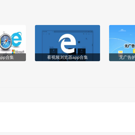
式，不参与购物交易环节,为用户提供最好的购物服务，为用户减
少购物成本，优化购物体验。 [title=biaoti]多...
pp合集
看视频浏览器app合集
无广告的